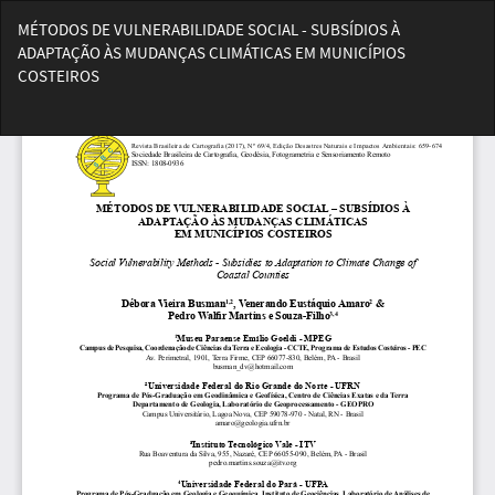
Voltar
MÉTODOS DE VULNERABILIDADE SOCIAL - SUBSÍDIOS À
aos
ADAPTAÇÃO ÀS MUDANÇAS CLIMÁTICAS EM MUNICÍPIOS
Detalhes
COSTEIROS
do
Artigo
Bai
Ba
PD