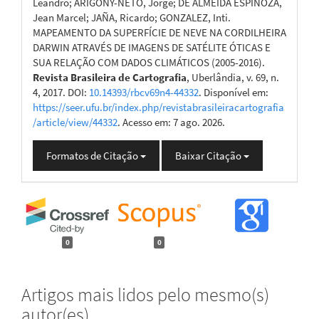
Leandro; ARIGONY-NETO, Jorge; DE ALMEIDA ESPINOZA,
Jean Marcel; JAÑA, Ricardo; GONZALEZ, Inti.
MAPEAMENTO DA SUPERFÍCIE DE NEVE NA CORDILHEIRA
DARWIN ATRAVÉS DE IMAGENS DE SATÉLITE ÓTICAS E
SUA RELAÇÃO COM DADOS CLIMÁTICOS (2005-2016).
Revista Brasileira de Cartografia
, Uberlândia, v. 69, n.
4, 2017. DOI:
10.14393/rbcv69n4-44332
. Disponível em:
https://seer.ufu.br/index.php/revistabrasileiracartografia
/article/view/44332
. Acesso em: 7 ago. 2026.
Formatos de Citação
Baixar Citação
0
0
Artigos mais lidos pelo mesmo(s)
autor(es)