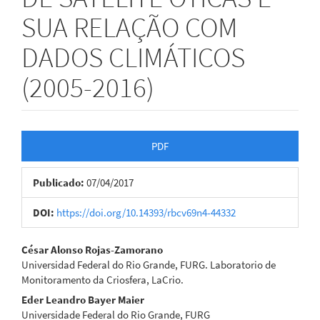
SUA RELAÇÃO COM
DADOS CLIMÁTICOS
(2005-2016)
Barra
PDF
lateral
Publicado:
07/04/2017
de
artigos
DOI:
https://doi.org/10.14393/rbcv69n4-44332
Conteúdo
César Alonso Rojas-Zamorano
Universidad Federal do Rio Grande, FURG. Laboratorio de
do
Monitoramento da Criosfera, LaCrio.
artigo
Eder Leandro Bayer Maier
Universidade Federal do Rio Grande, FURG