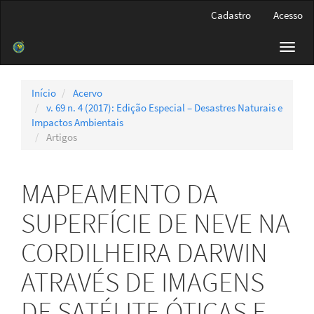
Navegação
Cadastro
Acesso
Principal
Conteúdo
Toggl
principal
navig
Barra
Lateral
Início
Acervo
v. 69 n. 4 (2017): Edição Especial – Desastres Naturais e
Impactos Ambientais
Artigos
MAPEAMENTO DA
SUPERFÍCIE DE NEVE NA
CORDILHEIRA DARWIN
ATRAVÉS DE IMAGENS
DE SATÉLITE ÓTICAS E