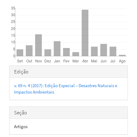
Downloads
Detalhes
Edição
do
v. 69 n. 4 (2017): Edição Especial – Desastres Naturais e
artigo
Impactos Ambientais
Seção
Artigos