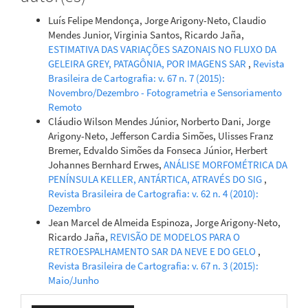
Luís Felipe Mendonça, Jorge Arigony-Neto, Claudio
Mendes Junior, Virginia Santos, Ricardo Jaña,
ESTIMATIVA DAS VARIAÇÕES SAZONAIS NO FLUXO DA
GELEIRA GREY, PATAGÔNIA, POR IMAGENS SAR
,
Revista
Brasileira de Cartografia: v. 67 n. 7 (2015):
Novembro/Dezembro - Fotogrametria e Sensoriamento
Remoto
Cláudio Wilson Mendes Júnior, Norberto Dani, Jorge
Arigony-Neto, Jefferson Cardia Simões, Ulisses Franz
Bremer, Edvaldo Simões da Fonseca Júnior, Herbert
Johannes Bernhard Erwes,
ANÁLISE MORFOMÉTRICA DA
PENÍNSULA KELLER, ANTÁRTICA, ATRAVÉS DO SIG
,
Revista Brasileira de Cartografia: v. 62 n. 4 (2010):
Dezembro
Jean Marcel de Almeida Espinoza, Jorge Arigony-Neto,
Ricardo Jaña,
REVISÃO DE MODELOS PARA O
RETROESPALHAMENTO SAR DA NEVE E DO GELO
,
Revista Brasileira de Cartografia: v. 67 n. 3 (2015):
Maio/Junho
Enviar