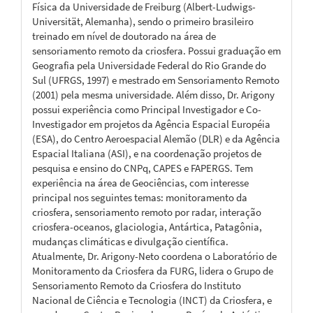
Física da Universidade de Freiburg (Albert-Ludwigs-
Universität, Alemanha), sendo o primeiro brasileiro
treinado em nível de doutorado na área de
sensoriamento remoto da criosfera. Possui graduação em
Geografia pela Universidade Federal do Rio Grande do
Sul (UFRGS, 1997) e mestrado em Sensoriamento Remoto
(2001) pela mesma universidade. Além disso, Dr. Arigony
possui experiência como Principal Investigador e Co-
Investigador em projetos da Agência Espacial Européia
(ESA), do Centro Aeroespacial Alemão (DLR) e da Agência
Espacial Italiana (ASI), e na coordenação projetos de
pesquisa e ensino do CNPq, CAPES e FAPERGS. Tem
experiência na área de Geociências, com interesse
principal nos seguintes temas: monitoramento da
criosfera, sensoriamento remoto por radar, interação
criosfera-oceanos, glaciologia, Antártica, Patagônia,
mudanças climáticas e divulgação científica.
Atualmente, Dr. Arigony-Neto coordena o Laboratório de
Monitoramento da Criosfera da FURG, lidera o Grupo de
Sensoriamento Remoto da Criosfera do Instituto
Nacional de Ciência e Tecnologia (INCT) da Criosfera, e