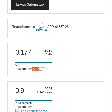
Enviar Submissão
Submissão
FAPEMIG
Financiamento
APQ-04537-23
scimago
0.177
2025
SJR
Q4
Powered by
citescore
0.9
2025
CiteScore
25rd percentil
Powered by