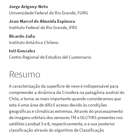
principal
Jorge Arigony-Neto
Universidade Federal do Rio Grande, FURG
Jean Marcel de Almeida Espinoza
Instituto Federal do Rio Grande, IFRS
Ricardo Jaña
Instituto Antártico Chileno
Inti Gonzalez
Centro Regional de Estudios del Cuaternario
Resumo
A caracterização da superfície de neve é indispensável para
compreender a dinâmica da Criosfera na patagônia austral do
Chile, e torna-se mais importante quando consideramos que
esta é uma área de difícil acesso devido às condições
geográficas e climáticas extremas. Através do processamento
de imagens orbitais dos sensores TM e OLI/TIRS presentes nos
satélites Landsat 5 e 8, respectivamente, e a sua posterior
classificação através do algoritmo de Classificação