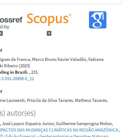
2
0
igues da Franca, Marco Bruno Xavier Valadão, Fabiana
i Ribeiro
(2023)
ing in Brazil.
, 231.
-3-031-20898-0_12
tine Laureanti, Priscila da Silva Tavares, Matheus Tavares,
neiro Rodrigues, Jorge Luís Gomes, Sin Chan Chou, Francis
) autor(es)
a Correia
(2024)
asonal Droughts and Floods in the Madeira River Basin,
z, José Lazaro Siqueira Junior, Guilherme Samprogna Mohor,
agnosis, Causes, and Trends.
Climate, 12(8), 111.
MPACTOS DAS MUDANÇAS CLIMÁTICAS NA REGIÃO AMAZÔNICA
,
12080111
017): Edição Especial – Geotecnologias e Desastres Naturais