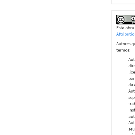
Esta obra
Attributi
Autores q
termos:
Aut
dir
lic
per
da 
Aut
sep
tra
ins
aut
Aut
seu