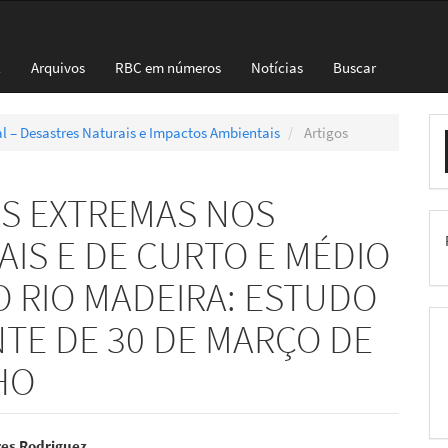
l
Arquivos
RBC em números
Notícias
Buscar
E
ial – Desastres Naturais e Impactos Ambientais
Artigos
S
AS EXTREMAS NOS
IS E DE CURTO E MÉDIO
O RIO MADEIRA: ESTUDO
TE DE 30 DE MARÇO DE
HO
res Rodriguez