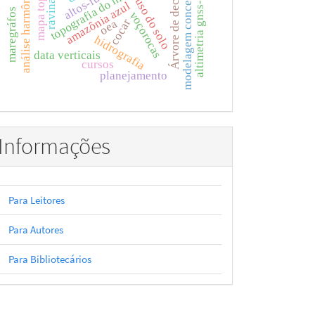
modelagem conceitual
Árvore de decisão
altos-fundos
análise harmônica
ravinas
uso do solo
altimetria gnss-r
amazônia azul
maregráfos
voçorocas
cocar
oea
hidrografia
data verticais
cursos
planejamento
Informações
Para Leitores
Para Autores
Para Bibliotecários