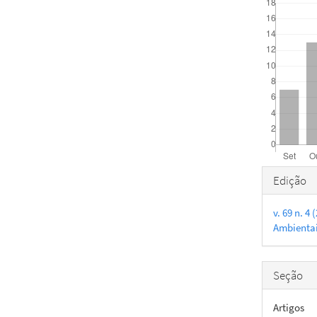
Detal
Edição
do
v. 69 n. 4
artigo
Ambienta
Seção
Artigos