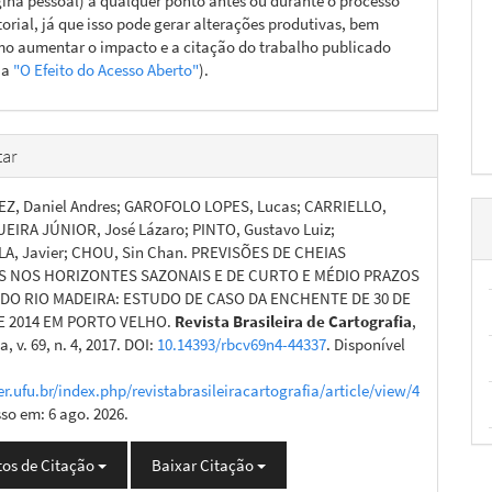
ina pessoal) a qualquer ponto antes ou durante o processo
torial, já que isso pode gerar alterações produtivas, bem
o aumentar o impacto e a citação do trabalho publicado
ja
"O Efeito do Acesso Aberto"
).
ar
Z, Daniel Andres; GAROFOLO LOPES, Lucas; CARRIELLO,
QUEIRA JÚNIOR, José Lázaro; PINTO, Gustavo Luiz;
A, Javier; CHOU, Sin Chan. PREVISÕES DE CHEIAS
 NOS HORIZONTES SAZONAIS E DE CURTO E MÉDIO PRAZOS
 DO RIO MADEIRA: ESTUDO DE CASO DA ENCHENTE DE 30 DE
 2014 EM PORTO VELHO.
Revista Brasileira de Cartografia
,
, v. 69, n. 4, 2017. DOI:
10.14393/rbcv69n4-44337
. Disponível
er.ufu.br/index.php/revistabrasileiracartografia/article/view/4
sso em: 6 ago. 2026.
os de Citação
Baixar Citação