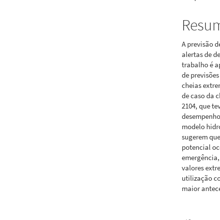
Resu
A previsão d
alertas de d
trabalho é a
de previsõe
cheias extre
de caso da c
2104, que t
desempenho 
modelo hidro
sugerem que 
potencial oc
emergência,
valores extr
utilização c
maior antece
Downloads