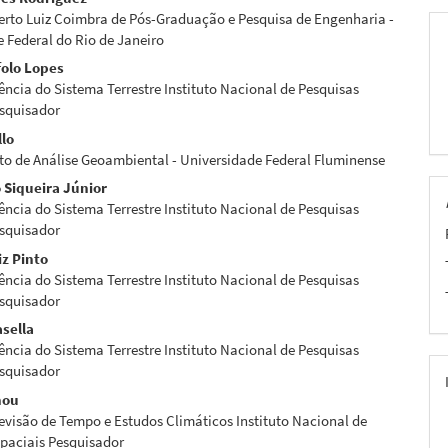
eúdo
berto Luiz Coimbra de Pós-Graduação e Pesquisa de Engenharia -
 Federal do Rio de Janeiro
folo Lopes
ência do Sistema Terrestre Instituto Nacional de Pesquisas
pal
esquisador
llo
o de Análise Geoambiental - Universidade Federal Fluminense
 Siqueira Júnior
ência do Sistema Terrestre Instituto Nacional de Pesquisas
esquisador
z Pinto
ência do Sistema Terrestre Instituto Nacional de Pesquisas
esquisador
sella
ência do Sistema Terrestre Instituto Nacional de Pesquisas
esquisador
hou
evisão de Tempo e Estudos Climáticos Instituto Nacional de
spaciais Pesquisador