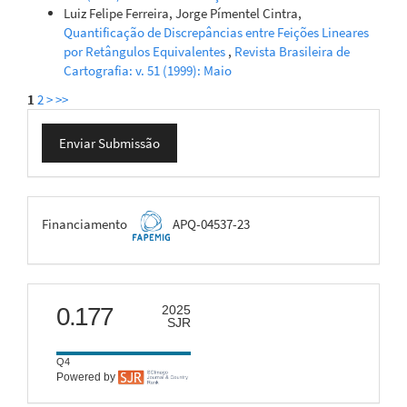
Luiz Felipe Ferreira, Jorge Pímentel Cintra,
Quantificação de Discrepâncias entre Feições Lineares
por Retângulos Equivalentes
,
Revista Brasileira de
Cartografia: v. 51 (1999): Maio
1
2
>
>>
Enviar
Enviar Submissão
Submissão
FAPEMIG
Financiamento
APQ-04537-23
scimago
0.177
2025
SJR
Q4
Powered by