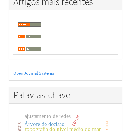
Artigos mais recentes
Desenvolvido
Open Journal Systems
por
Palavras-chave
ajustamento de redes
cocar
Árvore de decisão
topografia do nível médio do mar