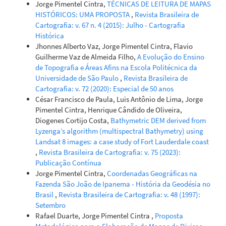
Jorge Pimentel Cintra,
TÉCNICAS DE LEITURA DE MAPAS
HISTÓRICOS: UMA PROPOSTA
,
Revista Brasileira de
Cartografia: v. 67 n. 4 (2015): Julho - Cartografia
Histórica
Jhonnes Alberto Vaz, Jorge Pimentel Cintra, Flavio
Guilherme Vaz de Almeida Filho,
A Evolução do Ensino
de Topografia e Áreas Afins na Escola Politécnica da
Universidade de São Paulo
,
Revista Brasileira de
Cartografia: v. 72 (2020): Especial de 50 anos
César Francisco de Paula, Luis Antônio de Lima, Jorge
Pimentel Cintra, Henrique Cândido de Oliveira,
Diogenes Cortijo Costa,
Bathymetric DEM derived from
Lyzenga’s algorithm (multispectral Bathymetry) using
Landsat 8 images: a case study of Fort Lauderdale coast
,
Revista Brasileira de Cartografia: v. 75 (2023):
Publicação Contínua
Jorge Pimentel Cintra,
Coordenadas Geográficas na
Fazenda São João de Ipanema - História da Geodésia no
Brasil
,
Revista Brasileira de Cartografia: v. 48 (1997):
Setembro
Rafael Duarte, Jorge Pimentel Cintra ,
Proposta