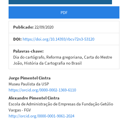
PDF
Publicado:
22/09/2020
DOI:
https://doi.org/10.14393/rbcv72n3-53120
Palavras-chave:
Dia do cartógrafo, Reforma gregoriana, Carta do Mestre
João, História da Cartografia no Brasil
Conteúdo
Jorge Pimentel Cintra
Museu Paulista da USP
do
https://orcid.org/0000-0002-1369-6110
artigo
Alexandre Pimentel Cintra
Escola de Administração de Empresas da Fundação Getúlio
principal
Vargas - FGV
http://orcid.org/0000-0001-9061-2024