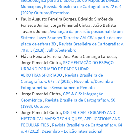
Metodológica para a Elaboração de Mapas de Divisas
Municipais
,
Revista Brasileira de Cartografia: v. 72 n. 4
(2020): Outubro/Dezembro
Paulo Augusto Ferreira Borges, Edvaldo Simões da
Fonseca Junior, Jorge Pimentel Cintra, João Batista
Tavares Junior,
Avaliação da precisão posicional de um
Sistema Laser Scanner Terrestre AM-CW a partir de uma
placa de esferas 3D
,
Revista Brasileira de Cartografia: v.
70 n. 3 (2018): Julho/Setembro
Flávia Renata Ferreira, Ana Paula Camargo Larocca,
Jorge Pimentel Cintra,
SEGMENTAÇÃO DO ESPAÇO
URBANO POR MEIO DE DADOS LIDAR
AEROTRANSPORTADO
,
Revista Brasileira de
Cartografia: v. 67 n. 7 (2015): Novembro/Dezembro -
Fotogrametria e Sensoriamento Remoto
Jorge Pímentel Cintra,
GPS & GIS: Integração
Geométrica
,
Revista Brasileira de Cartografia: v. 50
(1998): Outubro
Jorge Pimentel Cintra,
DIGITAL CARTOGRAPHY AND
HISTORICAL MAPS: TECHNIQUES, APPLICATIONS AND
PECULIARITIES
,
Revista Brasileira de Cartografia: v. 64
n. 4 (2012): Dezembro – Edição Internacional