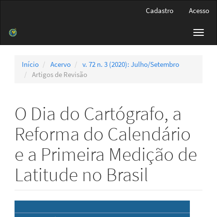
Navegação
Cadastro
Acesso
Principal
Conteúdo
Toggl
principal
navig
Barra
Lateral
Início
Acervo
v. 72 n. 3 (2020): Julho/Setembro
Artigos de Revisão
O Dia do Cartógrafo, a
Reforma do Calendário
e a Primeira Medição de
Latitude no Brasil
Barra