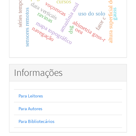
altura superficial do mar
séries temporais
cursos
voçorocas
data verticais
amazônia azul
gauss
sensores remotos
uso do solo
ravinas
fator c
altimetria gnss-r
mapa topográfico
navegação
dsg
oea
Informações
Para Leitores
Para Autores
Para Bibliotecários