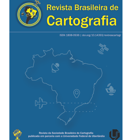
lateral
de
artigos