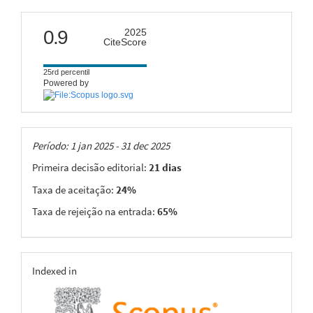
citescore
0.9
2025
CiteScore
25rd percentil
Powered by
Taxas
Período: 1 jan 2025 - 31 dec 2025
Primeira decisão editorial:
21 dias
Taxa de aceitação:
24%
Taxa de rejeição na entrada:
65%
indexing
Indexed in