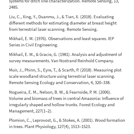
systems for ditch line characterization. Remote Sensing, 13,
2485.
Liu, C., Xing, Y., Duanmu, J., & Tian, X. (2018). Evaluating
different methods for estimating diameter at breast height
from terrestrial laser scanning. Remote Sensing.
Mikhail, E. M. (1976). Observations and least squares. IEP
Series in Civil Engineering.
Mikhail, E. M., & Gracie, G. (1981). Analysis and adjustment of
survey measurements. Van Nostrand Reinhold Company.
Muir, J., Phinn, S., Eyre, T., & Scarth, P. (2018). Measuring plot
scale woodland structure using terrestrial laser scanning.
Remote Sensing Ecology and Conservation, 4, 320–338.
Nogueira, E. M., Nelson, B. W., & Fearnside, P. M. (2006).
Volume and biomass of trees in central Amazonia: Influence of
irregularly shaped and hollow trunks. Forest Ecology and
Management, 227(1–2).
Plomion, C., Leprovost, G., & Stokes, A. (2001). Wood formation
in trees. Plant Physiology, 127(4), 1513–1523.