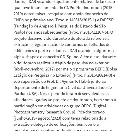
dados LiDAR visando o ajustamento relativo de faixas, o
qual teve financiamento do CNPq. No doutorado (2015-
2019) desenvolveu pesquisa com apoio financeiro da
CNPq no primeiro ano (Proc. n 140318/2015-1) e FAPESP
(Fundação de Amparo à Pesquisa do Estado de São
Paulo) nos anos subsequentes (Proc. n 2016/12167-5). O
projeto desenvolvido durante o doutorado refere-se à
extração e regularização de contornos de telhados de
edificações a partir de dados LiDAR usando o algoritmo
alpha-shape e o conceito CD-Spline. Além disso, durante
o doutorado realizou estágio de pesquisa no exterior
(abril-novembro, 2017) por meio o programa BEPE (Bolsa
Estágio de Pesquisa no Exterior) (Proc. n 2016/20814-0) e
sob supervisão do Prof. Dr. Ayman F. Habib junto ao
Departamento de Engenharia Civil da Universidade de
Purdue (USA). Nesse período foram desenvolvidas as
atividades ligadas ao projeto de doutorado, bem como a
participação em atividades do grupo DPRG (Digital
Photogrammetry Research Group). Pós-doutorado
(junho/2019- agosto/2023) com tema relacionado a
extração e deteção de edificações, bem como a
modelagem de contornos de edificações em ambientes