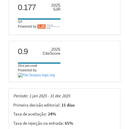
scimago
0.177
2025
SJR
Q4
Powered by
citescore
0.9
2025
CiteScore
25rd percentil
Powered by
Taxas
Período: 1 jan 2025 - 31 dec 2025
Primeira decisão editorial:
21 dias
Taxa de aceitação:
24%
Taxa de rejeição na entrada:
65%