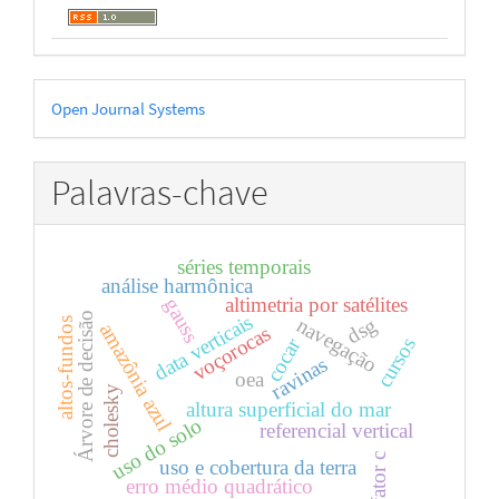
Desenvolvido
Open Journal Systems
por
Palavras-chave
séries temporais
análise harmônica
altimetria por satélites
gauss
Árvore de decisão
data verticais
navegação
dsg
altos-fundos
amazônia azul
voçorocas
cursos
cocar
ravinas
oea
cholesky
altura superficial do mar
uso do solo
referencial vertical
fator c
uso e cobertura da terra
erro médio quadrático