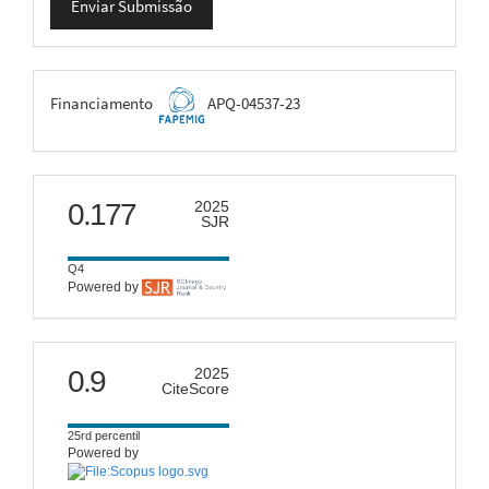
Enviar Submissão
Submissão
FAPEMIG
Financiamento
APQ-04537-23
scimago
0.177
2025
SJR
Q4
Powered by
citescore
0.9
2025
CiteScore
25rd percentil
Powered by