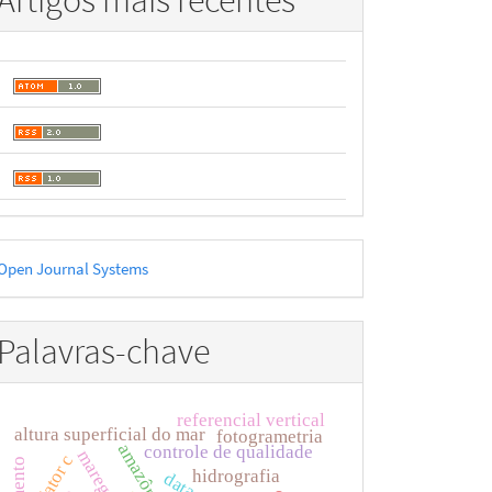
Artigos mais recentes
esenvolvido
Open Journal Systems
or
Palavras-chave
referencial vertical
altura superficial do mar
fotogrametria
controle de qualidade
maregráfos
fator c
hidrografia