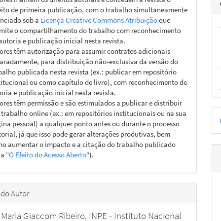
eito de primeira publicação, com o trabalho simultaneamente
enciado sob a
Licença Creative Commons Atribuição
que
mite o compartilhamento do trabalho com reconhecimento
autoria e publicação inicial nesta revista.
ores têm autorização para assumir contratos adicionais
aradamente, para distribuição não-exclusiva da versão do
balho publicada nesta revista (ex.: publicar em repositório
titucional ou como capítulo de livro), com reconhecimento de
oria e publicação inicial nesta revista.
ores têm permissão e são estimulados a publicar e distribuir
D
 trabalho online (ex.: em repositórios institucionais ou na sua
ina pessoal) a qualquer ponto antes ou durante o processo
p
torial, já que isso pode gerar alterações produtivas, bem
o aumentar o impacto e a citação do trabalho publicado
ja
"O Efeito do Acesso Aberto"
).
 do Autor
 Maria Giaccom Ribeiro,
INPE - Instituto Nacional