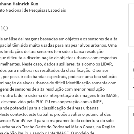
hann Heinrich Kux
pal
tuto Nacional de Pesquisas Espaciais
mo
de análise de imagens baseadas em objetos e os sensores de alta
spacial têm sido muito usadas para mapear alvos urbanos. Uma
is limitações de tais sensores tem sido a baixa resolução
 que dificulta a discriminação de objetos urbanos com respostas
emelhantes. Neste caso, dados auxiliares, tais como os LIDAR,
dos para melhorar os resultados da classificação. O sensor
, por possuir oito bandas espectrais, pode ser uma boa solução
iminação de alvos urbanos de difícil identificação somente com
agens de sensores de alta resolução com menor resolução
or outro lado, o sistema de interpretação de imagens InterIMAGE,
o desenvolvido pela PUC-RJ em cooperação com o INPE,
ande potencial para a classificação de áreas urbanas
este contexto, este trabalho propõe avaliar o potencial das
sensor WorldView-II para o mapeamento da cobertura do solo
 urbana do Trecho Oeste do Rodoanel Mário Covas, na Região
na de São Paulo, usando o InterIMAGE. O modelo de