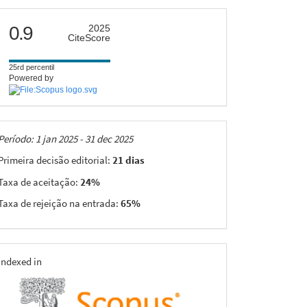
citescore
0.9
2025
CiteScore
25rd percentil
Powered by
Taxas
Período: 1 jan 2025 - 31 dec 2025
Primeira decisão editorial:
21 dias
Taxa de aceitação:
24%
Taxa de rejeição na entrada:
65%
indexing
Indexed in