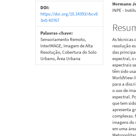
Hermann Jo
artigos
princi
DOI:
INPE - Insti
https://doi.org/10.14393/rbcv6
3n0-43767
Resu
Palavras-chave:
Sensoriamento Remoto,
As técnicas 
InterIMAGE, Imagem de Alta
resolução e
Resolução, Cobertura do Solo
das principa
Urbano, Área Urbana
espectral, o
espectrais s
têm sido usa
WorldView-II
para a discr
o uso de im
espectral. P
que tem sid
apresenta gr
complexas. N
imagens do 
em uma área
Metropolita