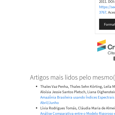
2011. DOI
https://se
3767
. Ace
Format
Artigos mais lidos pelo mesmo(s
Thales Vaz Penha, Thales Sehn Körting, Leila M
Aloísia Jessie Santos Pletsch, Liana Oighenste
Amazônia Brasileira usando Índices Espectrai
Abril/Junho
Lívia Rodrigues Tomás, Cláudia Maria de Almeid
Análise Comparativa entre o Modelo Rigoroso 