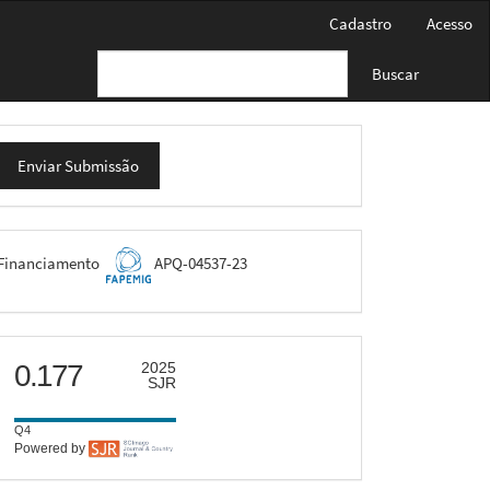
Cadastro
Acesso
Buscar
nviar
Enviar Submissão
ubmissão
FAPEMIG
Financiamento
APQ-04537-23
scimago
0.177
2025
SJR
Q4
Powered by