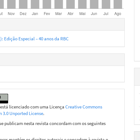
hes
1): Edição Especial – 40 anos da RBC
 está licenciado com uma Licença
Creative Commons
on 3.0 Unported License
.
ue publicam nesta revista concordam com os seguintes
ores mantém os direitos autorais e concedem à revista o