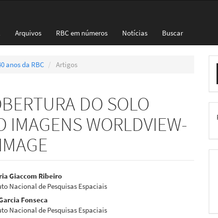
l
Arquivos
RBC em números
Notícias
Buscar
E
 40 anos da RBC
Artigos
S
BERTURA DO SOLO
O IMAGENS WORLDVIEW-
RIMAGE
eúdo
ria Giaccom Ribeiro
tuto Nacional de Pesquisas Espaciais
 Garcia Fonseca
tuto Nacional de Pesquisas Espaciais