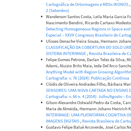
Cartográfica de Ortoimagens e MDSs IKONOS
2 (Setembro)
Wanderson Santos Costa, Leila Maria Garcia F
Nascimento Bendini, Ricardo Cartaxo Modest
Detecting Homogeneous Regions in Space an
Especial – XXVII Congresso Brasileiro de Carto
Ulisses Denache Vieira Souza, Hermann Johan
CLASSIFICAÇÃO DA COBERTURA DO SOLO URB
SISTEMA INTERIMAGE
,
Revista Brasileira de Ca
Felipe Gomes Petrone, Darlan Teles da Silva, 
Adami, Aluizio Brito Maia, Ieda Del’Arco Sanch
Anything Model with Region Growing Algorithms
Cartografia: v. 76 (2024): Publicação Contínua
Clódis de Oliveira Andrades Filho, Bárbara Ma
SENSORES: UMA NOVA CARTADA NO ENSINO
Cartografia: v. 66 n. 4 (2014): Julho/Agosto – E
Gilson Alexandre Ostwald Pedro da Costa, Caro
Maria de Almeida, Hermann Johann Heinrich Kux
INTERIMAGE: UMA PLATAFORMA COGNITIVA O
IMAGENS DIGITAIS
,
Revista Brasileira de Carto
Gustavo Felipe Balué Arcoverde, José Carlos N