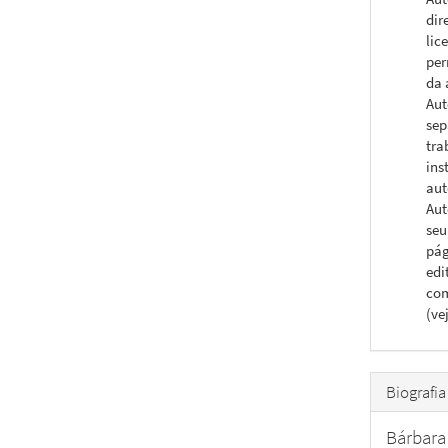
dir
lic
per
da 
Aut
sep
tra
ins
aut
Aut
seu
pág
edi
com
(ve
Biografia
Bárbara