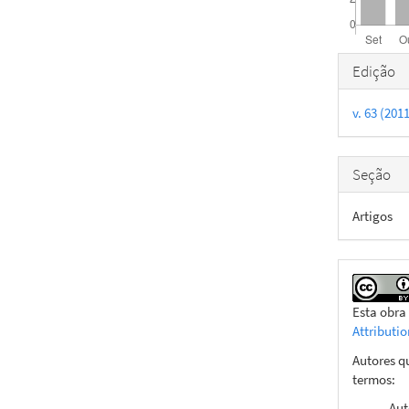
Detal
Edição
do
v. 63 (201
artigo
Seção
Artigos
Esta obra
Attributi
Autores q
termos:
Aut