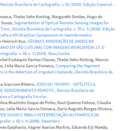
,
Revista Brasileira de Cartografia: v. 62 (2010): Edição Especial –
onseca, Thales Sehn Korting, Margareth Simões, Hugo do
o Souza,
Segmentation of Optical Remote Sensing Images for
d Time
,
Revista Brasileira de Cartografia: v. 70 n. 5 (2018): Edição
grafia e XIX Brazilian Symposium on GeoInformatics
n Heinrich Kux,
GEOBIA E MINERAÇÃO DE DADOS NA
ANO EM SÃO LUÍS (MA) COM IMAGENS WORLDVIEW-2 E O
rtografia: v. 66 n. 3 (2014): Maio/Junho
Michel Eustáquio Dantas Chaves, Thales Sehn Körting, Marcos
es, Leila Maria Garcia Fonseca,
Comparing the Segment
 in the detection of irrigated croplands
,
Revista Brasileira de
ria Giaccom Ribeiro,
JOGO DO TRUNFO - SATÉLITES &
 DE SENSORIAMENTO REMOTO
,
Revista Brasileira de
nsino e Cartografia Escolar
lina Moutinho Duque de Pinho, Raul Queiroz Feitosa, Cláudia
, Leila Maria Garcia Fonseca, Dario Augusto Borges Oliveira,
PEN SOURCE PARA A INTERPRETAÇÃO AUTOMÁTICA DE
grafia: v. 60 n. 4 (2008): Dezembro
eves Epiphanio, Vagner Azarias Martins, Eduardo Eiji Maeda,