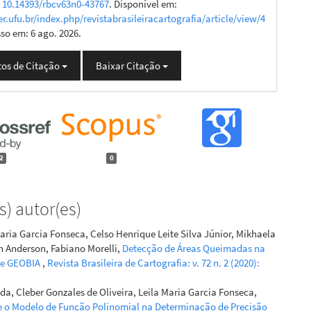
:
10.14393/rbcv63n0-43767
. Disponível em:
er.ufu.br/index.php/revistabrasileiracartografia/article/view/4
sso em: 6 ago. 2026.
os de Citação
Baixar Citação
2
0
) autor(es)
aria Garcia Fonseca, Celso Henrique Leite Silva Júnior, Mikhaela
in Anderson, Fabiano Morelli,
Detecção de Áreas Queimadas na
s e GEOBIA
,
Revista Brasileira de Cartografia: v. 72 n. 2 (2020):
a, Cleber Gonzales de Oliveira, Leila Maria Garcia Fonseca,
e o Modelo de Função Polinomial na Determinação de Precisão