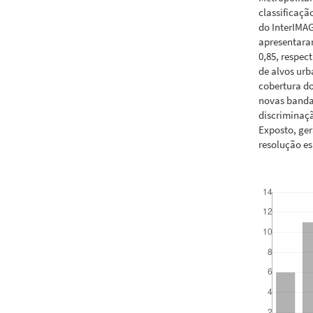
classificaçã
do InterIMAG
apresentaram
0,85, respec
de alvos urb
cobertura do
novas banda
discriminaçã
Exposto, ger
resolução e
Downloads