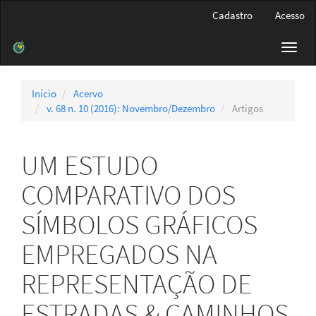
Navegação
Cadastro
Acesso
Principal
Conteúdo
Toggl
principal
navig
Barra
Lateral
Início
Acervo
v. 68 n. 10 (2016): Novembro/Dezembro
Artigos
UM ESTUDO
COMPARATIVO DOS
SÍMBOLOS GRÁFICOS
EMPREGADOS NA
REPRESENTAÇÃO DE
ESTRADAS & CAMINHOS