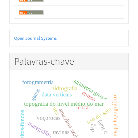
Desenvolvido
Open Journal Systems
por
Palavras-chave
altimetria gnss-r
fotogrametria
hidrografia
gauss
cursos
data verticais
mapa topográfico
topografia do nível médio do mar
cocar
oea
uso do solo
amazônia azul
altos-fundos
voçorocas
fator c
maregráfos
dsg
ravinas