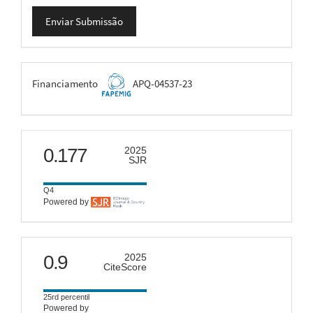
Enviar
Enviar Submissão
Submissão
FAPEMIG
Financiamento
APQ-04537-23
scimago
0.177
2025
SJR
Q4
Powered by
citescore
0.9
2025
CiteScore
25rd percentil
Powered by