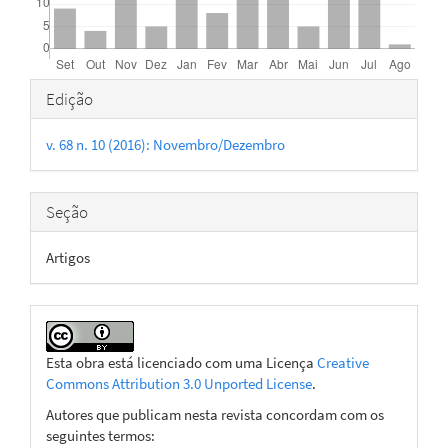
Detalhes
Edição
do
v. 68 n. 10 (2016): Novembro/Dezembro
artigo
Seção
Artigos
Esta obra está licenciado com uma Licença
Creative
Commons Attribution 3.0 Unported License
.
Autores que publicam nesta revista concordam com os
seguintes termos: