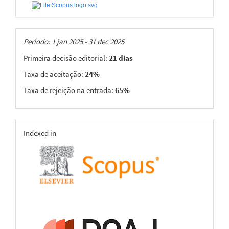
Taxas
Período: 1 jan 2025 - 31 dec 2025
Primeira decisão editorial:
21 dias
Taxa de aceitação:
24%
Taxa de rejeição na entrada:
65%
indexing
Indexed in