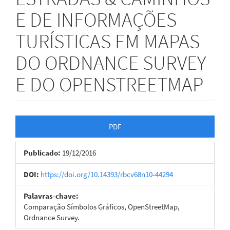
E DE INFORMAÇÕES
TURÍSTICAS EM MAPAS
DO ORDNANCE SURVEY
E DO OPENSTREETMAP
Barra
PDF
lateral
Publicado:
19/12/2016
de
artigos
DOI:
https://doi.org/10.14393/rbcv68n10-44294
Palavras-chave:
Comparação Símbolos Gráﬁcos, OpenStreetMap,
Ordnance Survey.