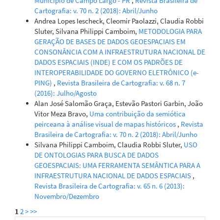
Município de Campo Largo - PR
,
Revista Brasileira de
Cartografia: v. 70 n. 2 (2018): Abril/Junho
Andrea Lopes Iescheck, Cleomir Paolazzi, Claudia Robbi
Sluter, Silvana Philippi Camboim,
METODOLOGIA PARA
GERAÇÃO DE BASES DE DADOS GEOESPACIAIS EM
CONSONÂNCIA COM A INFRAESTRUTURA NACIONAL DE
DADOS ESPACIAIS (INDE) E COM OS PADRÕES DE
INTEROPERABILIDADE DO GOVERNO ELETRÔNICO (e-
PING)
,
Revista Brasileira de Cartografia: v. 68 n. 7
(2016): Julho/Agosto
Alan José Salomão Graça, Estevão Pastori Garbin, João
Vitor Meza Bravo,
Uma contribuição da semiótica
peirceana à análise visual de mapas históricos
,
Revista
Brasileira de Cartografia: v. 70 n. 2 (2018): Abril/Junho
Silvana Philippi Camboim, Claudia Robbi Sluter,
USO
DE ONTOLOGIAS PARA BUSCA DE DADOS
GEOESPACIAIS: UMA FERRAMENTA SEMÂNTICA PARA A
INFRAESTRUTURA NACIONAL DE DADOS ESPACIAIS
,
Revista Brasileira de Cartografia: v. 65 n. 6 (2013):
Novembro/Dezembro
1
2
>
>>