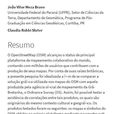
Conteúdo
João Vitor Meza Bravo
Universidade Federal do Paraná (UFPR), Setor de Ciências da
do
Terra, Departamento de Geomática, Programa de Pós-
Graduação em Ciências Geodésicas, Curitiba, PR
artigo
Claudia Robbi Sluter
principal
Resumo
O OpenStreetMap (OSM) alcançou o status de principal
plataforma de mapeamento colaborativo do mundo,
contando com milhões de usuários que contribuem com a
produção de seus mapas. Por conta de suas raízes britânicas,
a presente pesquisa foi idealizada a ï¬ m de se comparar a
solução gráï¬ca utilizada nos mapas do OSM com aquela
produzida pela agência oï¬cial de mapeamento da Grã-
Bretanha, o Ordnance Survey (OS). Assim, foi possível testar a
existência de correlações entre tais produtos, os quais são
originários do mesmo contexto cultural e geográï¬co. Os
produtos testados foram os seguintes: os mapas e símbolos do
OSM obtidos na própria plataforma mediante navegador web