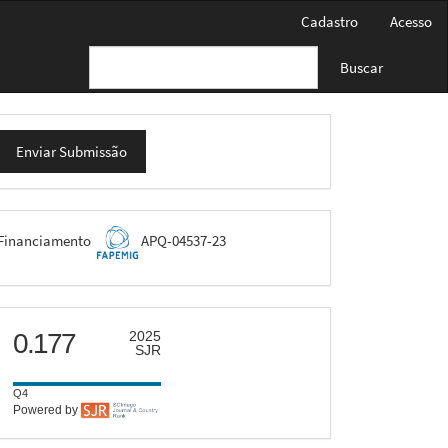
Cadastro
Acesso
Buscar
nviar
Enviar Submissão
ubmissão
FAPEMIG
Financiamento
APQ-04537-23
scimago
0.177
2025
SJR
Q4
Powered by