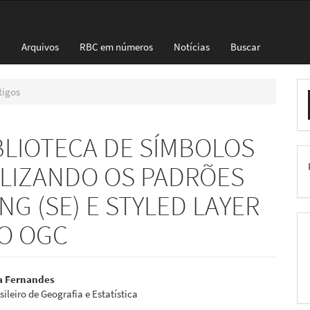
l
Arquivos
RBC em números
Notícias
Buscar
E
tigos
S
BLIOTECA DE SÍMBOLOS
ILIZANDO OS PADRÕES
G (SE) E STYLED LAYER
DO OGC
eúdo
va Fernandes
sileiro de Geografia e Estatística