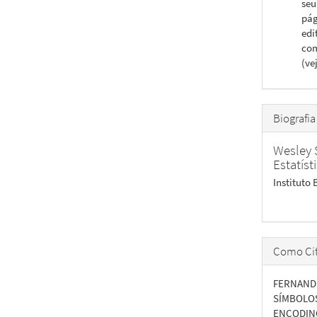
seu
pág
edi
com
(ve
Biografia
Wesley 
Estatíst
Instituto 
Como Cit
FERNANDE
SÍMBOLO
ENCODING