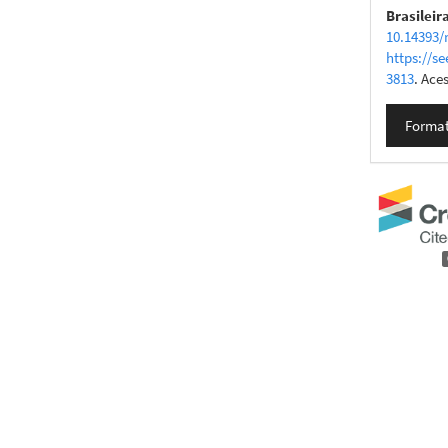
Brasileir
10.14393/
https://se
3813
. Ace
Format