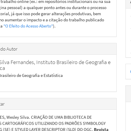
 trabalho online (ex.: em repositórios institucionais ou na sua
ina pessoal) a qualquer ponto antes ou durante o processo
torial, já que isso pode gerar alterações produtivas, bem
o aumentar o impacto e a citação do trabalho publicado
ja
"O Efeito do Acesso Aberto"
).
 do Autor
Silva Fernandes,
Instituto Brasileiro de Geografia e
D
ica
Brasileiro de Geografia e Estatística
p
ar
S, Wesley Silva. CRIAÇÃO DE UMA BIBLIOTECA DE
S CARTOGRÁFICOS UTILIZANDO OS PADRÕES SYMBOLOGY
 (SE) E STYLED LAYER DESCRIPTOR (SLD) DO OGC.
Revista