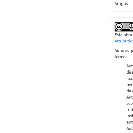
Artigos
Esta obra
Attributi
Autores q
termos:
Aut
dir
lic
per
da 
Aut
sep
tra
ins
aut
Aut