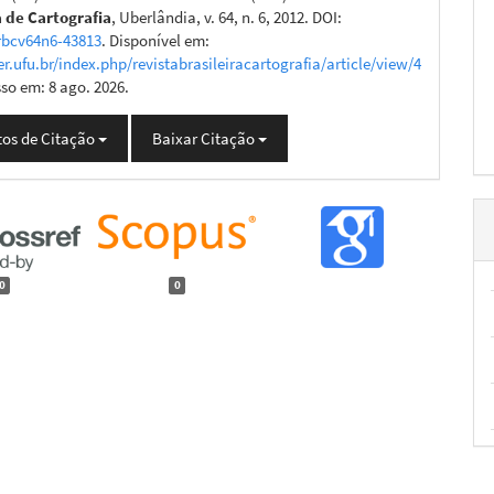
a de Cartografia
, Uberlândia, v. 64, n. 6, 2012. DOI:
rbcv64n6-43813
. Disponível em:
er.ufu.br/index.php/revistabrasileiracartografia/article/view/4
sso em: 8 ago. 2026.
os de Citação
Baixar Citação
0
0