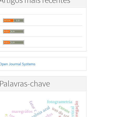
Artigos mais recentes
esenvolvido
Open Journal Systems
or
Palavras-chave
fotogrametria
fator c
navegação
cursos
amazônia azul
uso do solo
maregráfos