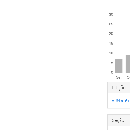
Downloads
Detal
Edição
do
v. 64 n. 6
artigo
Seção