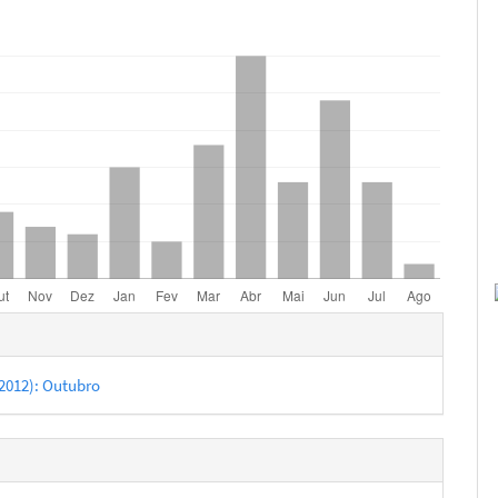
hes
 (2012): Outubro