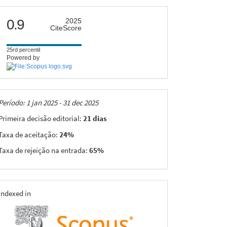
citescore
0.9
2025
CiteScore
25rd percentil
Powered by
Taxas
Período: 1 jan 2025 - 31 dec 2025
Primeira decisão editorial:
21 dias
Taxa de aceitação:
24%
Taxa de rejeição na entrada:
65%
indexing
Indexed in