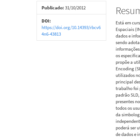
de
artigo
Resu
Publicado:
31/10/2012
artigos
princi
DOI:
Está em curs
https://doi.org/10.14393/rbcv6
Espaciais (I
4n6-43813
dados e info
sendo adota
informações
os especific
propõe a uti
Encoding (SE
utilizados n
principal de
trabalho foi
padrão SLD, 
presentes no
todos os usu
da simbolog
independent
poderá ser u
de dados e 