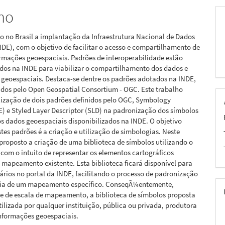
mo
pal
o no Brasil a implantação da Infraestrutura Nacional de Dados
NDE), com o objetivo de facilitar o acesso e compartilhamento de
rmações geoespaciais. Padrões de interoperabilidade estão
dos na INDE para viabilizar o compartilhamento dos dados e
 geoespaciais. Destaca-se dentre os padrões adotados na INDE,
ados pelo Open Geospatial Consortium - OGC. Este trabalho
lização de dois padrões definidos pelo OGC, Symbology
) e Styled Layer Descriptor (SLD) na padronização dos símbolos
os dados geoespaciais disponibilizados na INDE. O objetivo
stes padrões é a criação e utilização de simbologias. Neste
 proposto a criação de uma biblioteca de símbolos utilizando o
com o intuito de representar os elementos cartográficos
 mapeamento existente. Esta biblioteca ficará disponível para
ários no portal da INDE, facilitando o processo de padronização
ia de um mapeamento específico. ConseqÃ¼entemente,
e de escala de mapeamento, a biblioteca de símbolos proposta
tilizada por qualquer instituição, pública ou privada, produtora
informações geoespaciais.