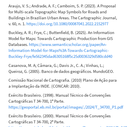
Araujo, V. S.; Andrade, A. F.; Camboim, S. P. (2023). A Proposal
for Multi-scale Topographic Map Symbols for Roads and
Buildings in Brazilian Urban Areas. The Cartographic Journal,
v. 60, n. 1.
https://doi.org/10.1080/00087041.2022.2152977
Buckley, A. R.; Frye, C.; Buttenfield, B. (2025). An Information
Model for Maps: Towards Cartographic Production from GIS
Databases.
https://www.semanticscholar.org/paper/An-
Information-Model-for-Maps%3A-Towards-Cartographic-
Buckley-Frye/fe562345dad6305168f5c25d0036329d580cdd40
Casanova, M. A; Câmara, G.; Davis Jr., C. A.; Vinhas, L.;
Queiroz, G. (2005). Banco de dados geográficos. MundoGEO.
Comissão Nacional de Cartografia. (2010) Plano de Ação para
a Implantação da INDE. (CONCAR: 2010).
Exército Brasileiro. (1998). Manual Técnico de Convenções
Cartográficas T 34-700, 1ª Parte.
https://geoportal.eb.mil.br/portal/images/./2024/T_34700_P1.pdf
Exército Brasileiro. (2000). Manual Técnico de Convenções
Cartográficas T 34-700, 2ª Parte.