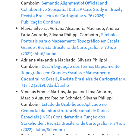
Camboim,
Semantic Alignment of Official and
Collaborative Geospatial Data: A Case Study in Brazil
,
Revista Brasileira de Cartografia: v. 76 (2024):
Publicação Contínua
Flávia Silveira, Adriana Alexandria Machado, Andrea
Faria Andrade, Silvana Philippi Camboim ,
Símbolos
Pontuais para o Mapeamento Topográfico em Escala
Grande
,
Revista Brasileira de Cartografia: v. 73 n. 2
(2021): Abril/Junho
Adriana Alexandria Machado, Silvana Philippi
Camboim,
Desambiguação dos Termos Mapeamento
Topográfico em Grandes Escalas e Mapeamento
Cadastral no Brasil
,
Revista Brasileira de Cartografia: v.
71 n. 2 (2019): Abril/Junho
Vinícius Emmel Martins, Jaqueline Lima Amorim,
Marcio Augusto Reolon Schmidt, Silvana Philippi
Camboim,
Estudo de Usabilidade Aplicado no
Geoportal da Infraestrutura Nacional de Dados
Espaciais (INDE) Considerando a Função dos
Stakeholder
,
Revista Brasileira de Cartografia: v. 74 n. 3
(2022): Julho/Setembro