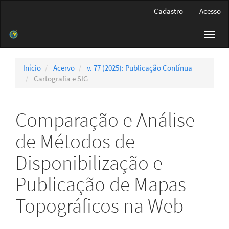
Navegação
Cadastro
Acesso
Principal
Conteúdo
Toggl
principal
navig
Barra
Lateral
Início
Acervo
v. 77 (2025): Publicação Contínua
Cartografia e SIG
Comparação e Análise
de Métodos de
Disponibilização e
Publicação de Mapas
Topográficos na Web