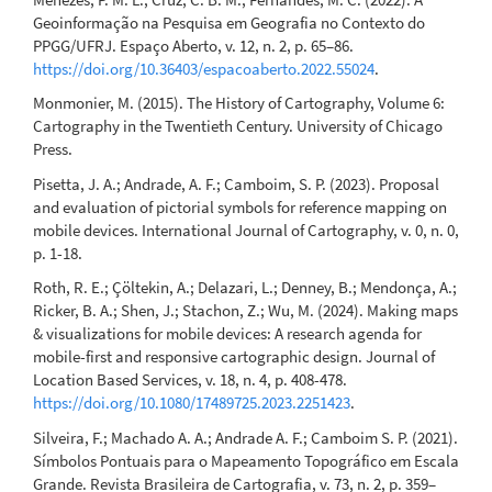
Geoinformação na Pesquisa em Geografia no Contexto do
PPGG/UFRJ. Espaço Aberto, v. 12, n. 2, p. 65–86.
https://doi.org/10.36403/espacoaberto.2022.55024
.
Monmonier, M. (2015). The History of Cartography, Volume 6:
Cartography in the Twentieth Century. University of Chicago
Press.
Pisetta, J. A.; Andrade, A. F.; Camboim, S. P. (2023). Proposal
and evaluation of pictorial symbols for reference mapping on
mobile devices. International Journal of Cartography, v. 0, n. 0,
p. 1-18.
Roth, R. E.; Çöltekin, A.; Delazari, L.; Denney, B.; Mendonça, A.;
Ricker, B. A.; Shen, J.; Stachon, Z.; Wu, M. (2024). Making maps
& visualizations for mobile devices: A research agenda for
mobile-first and responsive cartographic design. Journal of
Location Based Services, v. 18, n. 4, p. 408-478.
https://doi.org/10.1080/17489725.2023.2251423
.
Silveira, F.; Machado A. A.; Andrade A. F.; Camboim S. P. (2021).
Símbolos Pontuais para o Mapeamento Topográfico em Escala
Grande. Revista Brasileira de Cartografia, v. 73, n. 2, p. 359–