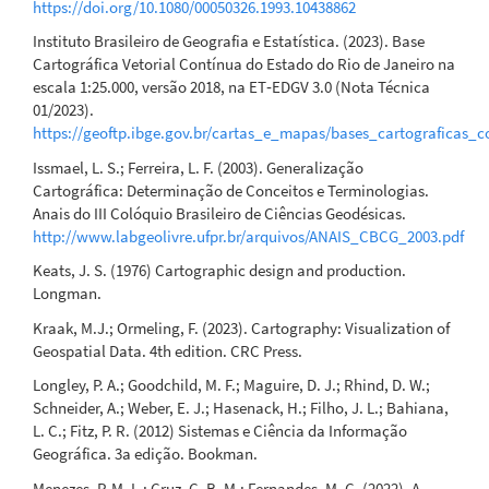
https://doi.org/10.1080/00050326.1993.10438862
Instituto Brasileiro de Geografia e Estatística. (2023). Base
Cartográfica Vetorial Contínua do Estado do Rio de Janeiro na
escala 1:25.000, versão 2018, na ET‐EDGV 3.0 (Nota Técnica
01/2023).
https://geoftp.ibge.gov.br/cartas_e_mapas/bases_cartograficas
Issmael, L. S.; Ferreira, L. F. (2003). Generalização
Cartográfica: Determinação de Conceitos e Terminologias.
Anais do III Colóquio Brasileiro de Ciências Geodésicas.
http://www.labgeolivre.ufpr.br/arquivos/ANAIS_CBCG_2003.pdf
Keats, J. S. (1976) Cartographic design and production.
Longman.
Kraak, M.J.; Ormeling, F. (2023). Cartography: Visualization of
Geospatial Data. 4th edition. CRC Press.
Longley, P. A.; Goodchild, M. F.; Maguire, D. J.; Rhind, D. W.;
Schneider, A.; Weber, E. J.; Hasenack, H.; Filho, J. L.; Bahiana,
L. C.; Fitz, P. R. (2012) Sistemas e Ciência da Informação
Geográfica. 3a edição. Bookman.
Menezes, P. M. L.; Cruz, C. B. M.; Fernandes, M. C. (2022). A