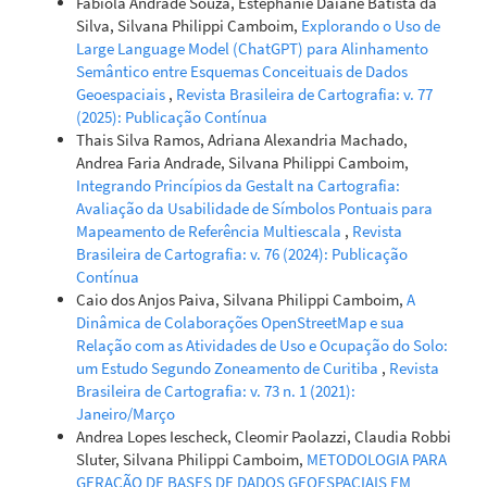
Fabiola Andrade Souza, Estephanie Daiane Batista da
Silva, Silvana Philippi Camboim,
Explorando o Uso de
Large Language Model (ChatGPT) para Alinhamento
Semântico entre Esquemas Conceituais de Dados
Geoespaciais
,
Revista Brasileira de Cartografia: v. 77
(2025): Publicação Contínua
Thais Silva Ramos, Adriana Alexandria Machado,
Andrea Faria Andrade, Silvana Philippi Camboim,
Integrando Princípios da Gestalt na Cartografia:
Avaliação da Usabilidade de Símbolos Pontuais para
Mapeamento de Referência Multiescala
,
Revista
Brasileira de Cartografia: v. 76 (2024): Publicação
Contínua
Caio dos Anjos Paiva, Silvana Philippi Camboim,
A
Dinâmica de Colaborações OpenStreetMap e sua
Relação com as Atividades de Uso e Ocupação do Solo:
um Estudo Segundo Zoneamento de Curitiba
,
Revista
Brasileira de Cartografia: v. 73 n. 1 (2021):
Janeiro/Março
Andrea Lopes Iescheck, Cleomir Paolazzi, Claudia Robbi
Sluter, Silvana Philippi Camboim,
METODOLOGIA PARA
GERAÇÃO DE BASES DE DADOS GEOESPACIAIS EM