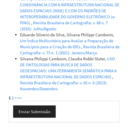
CONSONÂNCIA COM A INFRAESTRUTURA NACIONAL DE
DADOS ESPACIAIS (INDE) E COM OS PADRÕES DE
INTEROPERABILIDADE DO GOVERNO ELETRÔNICO (e-
PING)
,
Revista Brasileira de Cartografia: v. 68 n. 7
(2016): Julho/Agosto
Eduardo Silverio da Silva, Silvana Philippi Camboim,
Um Índice Multicritério para Avaliar a Preparação de
Municípios para a Criação de IDEs
,
Revista Brasileira de
Cartografia: v. 73 n. 1 (2021): Janeiro/Março
Silvana Philippi Camboim, Claudia Robbi Sluter,
USO
DE ONTOLOGIAS PARA BUSCA DE DADOS
GEOESPACIAIS: UMA FERRAMENTA SEMÂNTICA PARA A
INFRAESTRUTURA NACIONAL DE DADOS ESPACIAIS
,
Revista Brasileira de Cartografia: v. 65 n. 6 (2013):
Novembro/Dezembro
1
2
>
>>
Enviar
Enviar Submissão
Submissão