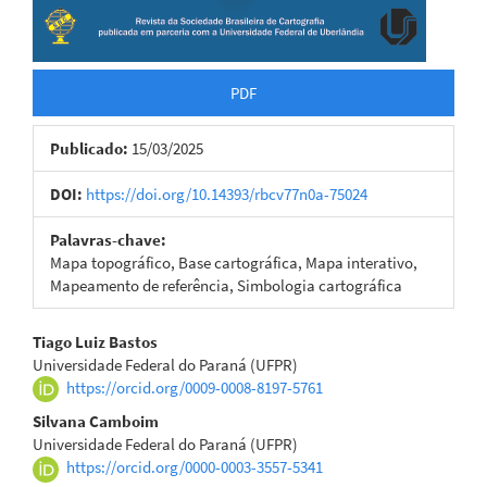
PDF
Publicado:
15/03/2025
DOI:
https://doi.org/10.14393/rbcv77n0a-75024
Palavras-chave:
Mapa topográfico, Base cartográfica, Mapa interativo,
Mapeamento de referência, Simbologia cartográfica
Conteúdo
Tiago Luiz Bastos
Universidade Federal do Paraná (UFPR)
do
https://orcid.org/0009-0008-8197-5761
artigo
Silvana Camboim
Universidade Federal do Paraná (UFPR)
principal
https://orcid.org/0000-0003-3557-5341