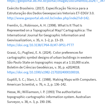
https://geoportal.eb.mil.br/portal/images/Documentos/2024/T_34
Exército Brasileiro. (2017). Especificação Técnica para a
Estruturação dos Dados Geoespaciais Vetoriais ET-EDGV 3.0.
http://www.geoportal.eb.mil.br/index.php/inde2?id=142
.
Fremlin, G.; Robinson, A. H. (1998). What Is It That Is
Represented on a Topographical Map? Cartographica: The
International Journal for Geographic Information and
Geovisualization, v. 35, n. 1–2, p. 13–19.
https://doi.org/10.3138/CP64-0LM7-0P51-PT77
Grassi, G.; Pugliesi, E. A. (2024). Color preferences for
cartographic symbol designs of urban buildings in western
São Paulo State on topographic maps at a 1:10,000 scale.
Boletim de Ciências Geodésicas, v. 30, p. e2024018.
https://doi.org/10.1590/s1982-21702024000100018
.
Guptill, S. C.; Starr, L. E. (1988). Making Maps with Computers.
American Scientist, v. 76, n. 2, p. 136–142.
Hesse, W.; Williamson, I. P. (1993) The authoritative
topographic-cartographic information system. Australian
Surveyor, v. 38, n. 3, p. 190-196.