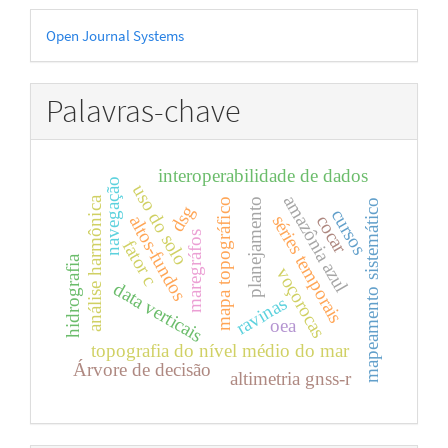
Desenvolvido
Open Journal Systems
por
Palavras-chave
interoperabilidade de dados
navegação
uso do solo
amazônia azul
análise harmônica
planejamento
mapa topográfico
mapeamento sistemático
dsg
cursos
cocar
séries temporais
altos-fundos
maregráfos
fator c
hidrografia
voçorocas
data verticais
ravinas
oea
topografia do nível médio do mar
Árvore de decisão
altimetria gnss-r