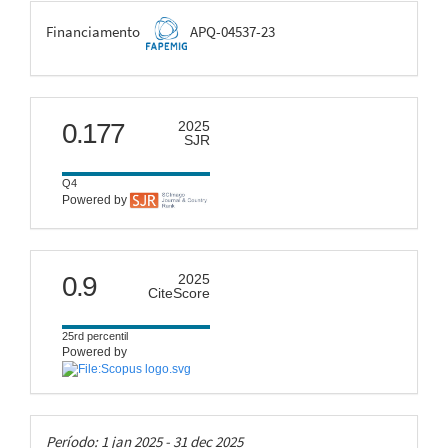
FAPEMIG
Financiamento
APQ-04537-23
scimago
0.177
2025
SJR
Q4
Powered by
citescore
0.9
2025
CiteScore
25rd percentil
Powered by
Taxas
Período: 1 jan 2025 - 31 dec 2025