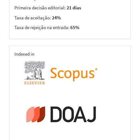
Primeira decisão editorial:
21 dias
Taxa de aceitação:
24%
Taxa de rejeição na entrada:
65%
indexing
Indexed in