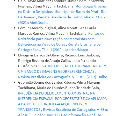
Caio Flávio Martinez Fontoura Júnior, Edmur Azevedo
Pugliesi, Vilma Mayumi Tachibana,
Morfologia Urbana
no Distrito De Ipiabas, Município de Barra do Piraí - Rio
De Janeiro
,
Revista Brasileira de Cartografia: v. 73 n. 2
(2021): Abril/Junho
Edmur Azevedo Pugliesi, Aline Moretti, Ana Paula
Marques Ramos, Vilma Mayumi Tachibana,
Pontos de
Referência para Navegação por Motoristas com
Deficiência na Visão de Cores
,
Revista Brasileira de
Cartografia: v. 71 n. 1 (2019): Janeiro/Março
Elivagner Barros de Oliveira, Ricardo Luís Barbosa,
Rodrigo Bezerra de Araújo Gallis, João Fernando
Custódio da Silva,
INTERSEÇÃO FOTOGRAMÉTRICA EM
UM BANCO DE IMAGENS GEORREFERENCIADAS
,
Revista Brasileira de Cartografia: v. 55 n. 1 (2003): Julho
Gabrielle Gomes dos Santos Ribeiro, Vilma Mayumi
Tachibana, Maria de Lourdes Bueno Trindade Galo,
INFLUÊNCIA DO DELINEAMENTO AMOSTRAL NA
INFERÊNCIA ESPACIAL POR GEOESTATÍSTICA APLICADA
A DADOS DE CLOROFILA-A ADQUIRIDOS EM
TRANSECTOS
,
Revista Brasileira de Cartografia: v. 68 n.
4 (2016): Edição Especial – Geoinformação e Análise