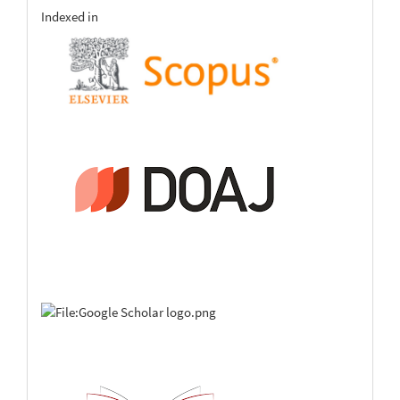
indexing
Indexed in