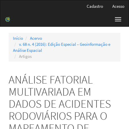
Navegação
Cadastro
Acesso
Principal
Conteúdo
Toggl
principal
navig
Barra
Lateral
Início
Acervo
v. 68 n. 4 (2016): Edição Especial – Geoinformação e
Análise Espacial
Artigos
ANÁLISE FATORIAL
MULTIVARIADA EM
DADOS DE ACIDENTES
RODOVIÁRIOS PARA O
MAPEAMENTO DE