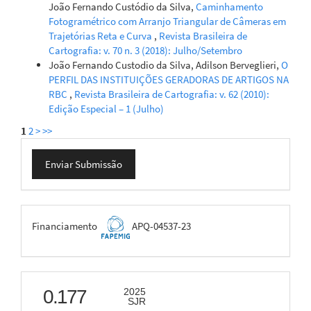
João Fernando Custódio da Silva,
Caminhamento
Fotogramétrico com Arranjo Triangular de Câmeras em
Trajetórias Reta e Curva
,
Revista Brasileira de
Cartografia: v. 70 n. 3 (2018): Julho/Setembro
João Fernando Custodio da Silva, Adilson Berveglieri,
O
PERFIL DAS INSTITUIÇÕES GERADORAS DE ARTIGOS NA
RBC
,
Revista Brasileira de Cartografia: v. 62 (2010):
Edição Especial – 1 (Julho)
1
2
>
>>
Enviar
Enviar Submissão
Submissão
FAPEMIG
Financiamento
APQ-04537-23
scimago
0.177
2025
SJR