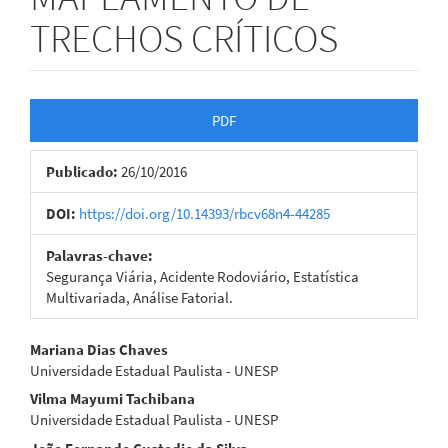
TRECHOS CRÍTICOS
Barra
PDF
lateral
Publicado:
26/10/2016
de
artigos
DOI:
https://doi.org/10.14393/rbcv68n4-44285
Palavras-chave:
Segurança Viária, Acidente Rodoviário, Estatística
Multivariada, Análise Fatorial.
Conteúdo
Mariana Dias Chaves
Universidade Estadual Paulista - UNESP
do
Vilma Mayumi Tachibana
artigo
Universidade Estadual Paulista - UNESP