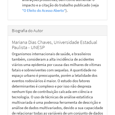
impacto e a citação do trabalho publicado (veja
"O Efeito do Acesso Aberto"
).
Biografia do Autor
Mariana Dias Chaves,
Universidade Estadual
Paulista - UNESP
Organismos internacionais de saúde, e brasileiros
também, consideram a alta incidência de acidentes
viários uma epidemia por causa das milhares de vítimas
fatais e sobreviventes com sequelas. A quantidade no
espaço urbano é preocupante, porém a letalidade dos
eventos rodoviários é maior. O estudo dos fatores
determinantes é complexo e por isso não despreza
nenhum tipo de contribuição calcada em ciência e
tecnologia. O uso de técnicas de análise estatística
multivariada é uma poderosa ferramenta de descrição e
análise de dados multivariados, devido a sua capacidade
de relacionar todas as variáveis de um conjunto de dados