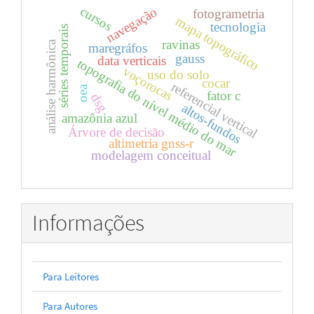
cursos
navegação
fotogrametria
mapa topográfico
tecnologia
séries temporais
ravinas
análise harmônica
maregráfos
gauss
data verticais
topografia do nível médio do mar
voçorocas
uso do solo
cocar
referencial vertical
oea
fator c
dsg
altos-fundos
amazônia azul
Árvore de decisão
altimetria gnss-r
modelagem conceitual
Informações
Para Leitores
Para Autores