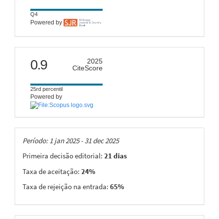
Q4
Powered by
citescore
0.9
2025
CiteScore
25rd percentil
Powered by
Taxas
Período: 1 jan 2025 - 31 dec 2025
Primeira decisão editorial:
21 dias
Taxa de aceitação:
24%
Taxa de rejeição na entrada:
65%