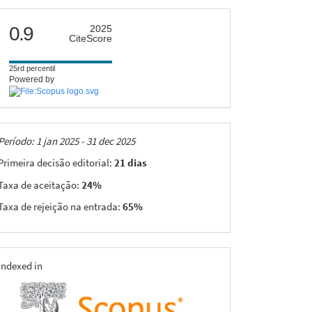
citescore
0.9
2025
CiteScore
25rd percentil
Powered by
Taxas
Período: 1 jan 2025 - 31 dec 2025
Primeira decisão editorial:
21 dias
Taxa de aceitação:
24%
Taxa de rejeição na entrada:
65%
indexing
Indexed in