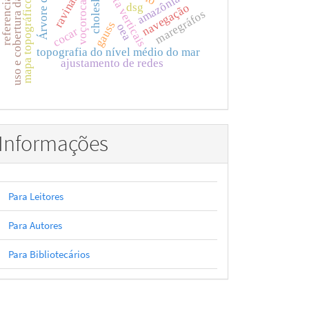
uso e cobertura da terra
amazônia azul
data verticais
cholesky
ravinas
voçorocas
mapa topográfico
navegação
dsg
maregráfos
gauss
oea
cocar
topografia do nível médio do mar
ajustamento de redes
Informações
Para Leitores
Para Autores
Para Bibliotecários