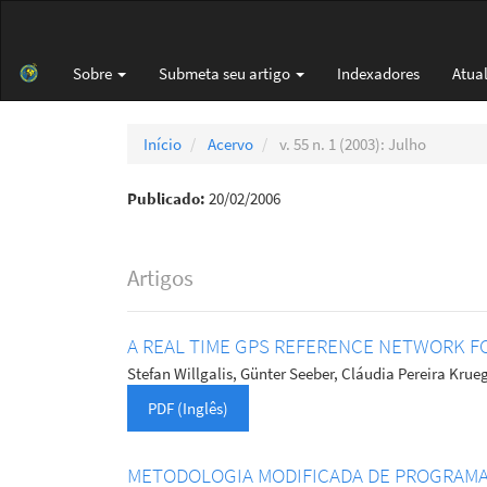
Navegação
Principal
Conteúdo
Sobre
Submeta seu artigo
Indexadores
Atua
principal
Barra
Lateral
Início
Acervo
v. 55 n. 1 (2003): Julho
Publicado:
20/02/2006
Artigos
A REAL TIME GPS REFERENCE NETWORK FO
Stefan Willgalis, Günter Seeber, Cláudia Pereira Kru
PDF (Inglês)
METODOLOGIA MODIFICADA DE PROGRAMA