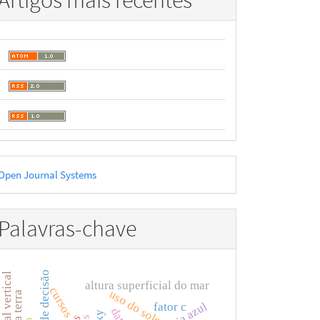
Artigos mais recentes
esenvolvido
Open Journal Systems
or
Palavras-chave
Árvore de decisão
referencial vertical
altura superficial do mar
cursos
uso do solo
fator c