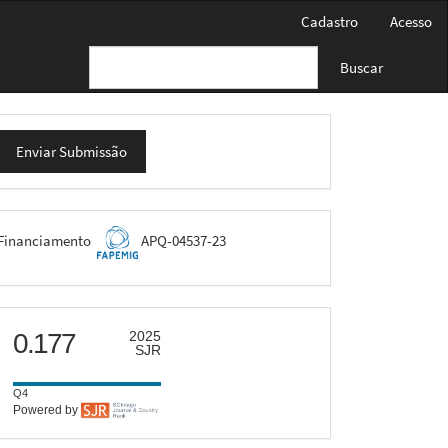
Cadastro
Acesso
Buscar
nviar
Enviar Submissão
ubmissão
FAPEMIG
Financiamento
APQ-04537-23
scimago
0.177
2025
SJR
Q4
Powered by