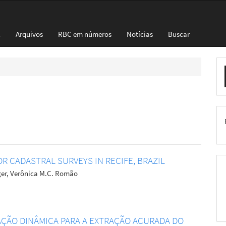
l
Arquivos
RBC em números
Notícias
Buscar
E
S
R CADASTRAL SURVEYS IN RECIFE, BRAZIL
eger, Verônica M.C. Romão
ÇÃO DINÂMICA PARA A EXTRAÇÃO ACURADA DO