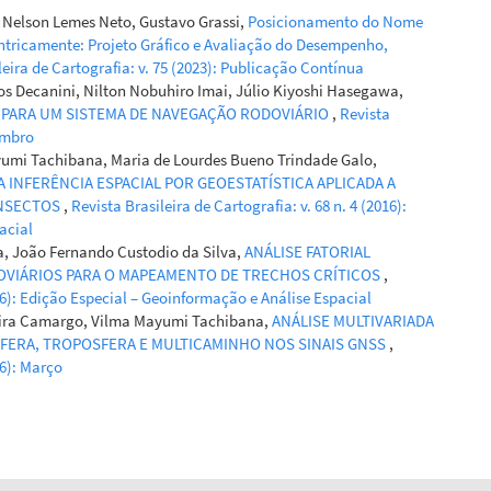
, Nelson Lemes Neto, Gustavo Grassi,
Posicionamento do Nome
tricamente: Projeto Gráfico e Avaliação do Desempenho,
leira de Cartografia: v. 75 (2023): Publicação Contínua
s Decanini, Nilton Nobuhiro Imai, Júlio Kiyoshi Hasegawa,
 PARA UM SISTEMA DE NAVEGAÇÃO RODOVIÁRIO
,
Revista
zembro
yumi Tachibana, Maria de Lourdes Bueno Trindade Galo,
INFERÊNCIA ESPACIAL POR GEOESTATÍSTICA APLICADA A
ANSECTOS
,
Revista Brasileira de Cartografia: v. 68 n. 4 (2016):
acial
, João Fernando Custodio da Silva,
ANÁLISE FATORIAL
OVIÁRIOS PARA O MAPEAMENTO DE TRECHOS CRÍTICOS
,
016): Edição Especial – Geoinformação e Análise Espacial
veira Camargo, Vilma Mayumi Tachibana,
ANÁLISE MULTIVARIADA
SFERA, TROPOSFERA E MULTICAMINHO NOS SINAIS GNSS
,
16): Março