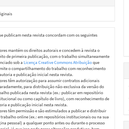
iginais
ue publicam nesta revista concordam com os seguintes
ores mantém os direitos autorais e concedem à revista o
eito de primeira publicação, com o trabalho simultaneamente
enciado sob a
Licença Creative Commons Atribuição
que
mite o compartilhamento do trabalho com reconhecimento
autoria e publicação inicial nesta revista.
ores têm autorização para assumir contratos adicionais
aradamente, para distribuição não-exclusiva da versão do
balho publicada nesta revista (ex.: publicar em repositório
titucional ou como capítulo de livro), com reconhecimento de
oria e publicação inicial nesta revista.
ores têm permissão e são estimulados a publicar e distribuir
 trabalho online (ex.: em repositórios institucionais ou na sua
ina pessoal) a qualquer ponto antes ou durante o processo
torial, já que isso pode gerar alterações produtivas, bem