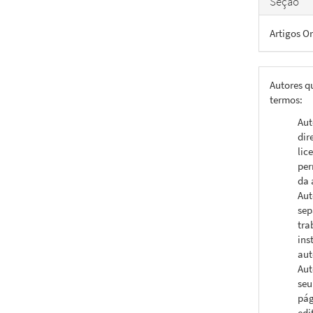
Seção
Artigos Or
Autores q
termos:
Aut
dir
lic
per
da 
Aut
sep
tra
ins
aut
Aut
seu
pág
edi