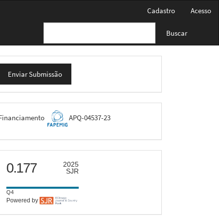
Cadastro
Acesso
Buscar
nviar
Enviar Submissão
ubmissão
FAPEMIG
Financiamento
APQ-04537-23
scimago
0.177
2025
SJR
Q4
Powered by