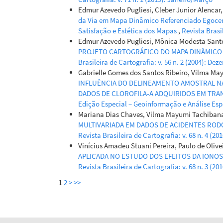
Edmur Azevedo Pugliesi, Cleber Junior Alencar
da Via em Mapa Dinâmico Referenciado Egocen
Satisfação e Estética dos Mapas
,
Revista Brasi
Edmur Azevedo Pugliesi, Mônica Modesta Santo
PROJETO CARTOGRÁFICO DO MAPA DINÂMICO
Brasileira de Cartografia: v. 56 n. 2 (2004): De
Gabrielle Gomes dos Santos Ribeiro, Vilma Ma
INFLUÊNCIA DO DELINEAMENTO AMOSTRAL NA 
DADOS DE CLOROFILA-A ADQUIRIDOS EM TR
Edição Especial – Geoinformação e Análise Esp
Mariana Dias Chaves, Vilma Mayumi Tachibana
MULTIVARIADA EM DADOS DE ACIDENTES ROD
Revista Brasileira de Cartografia: v. 68 n. 4 (2
Vinícius Amadeu Stuani Pereira, Paulo de Oli
APLICADA NO ESTUDO DOS EFEITOS DA IONO
Revista Brasileira de Cartografia: v. 68 n. 3 (20
1
2
>
>>