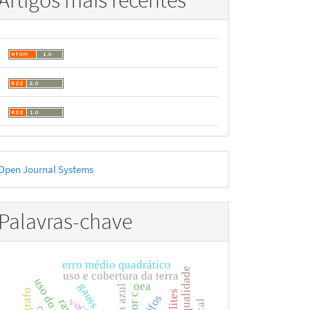
Artigos mais recentes
esenvolvido
Open Journal Systems
or
Palavras-chave
erro médio quadrático
uso e cobertura da terra
uso do solo
oea
gauss
fator c