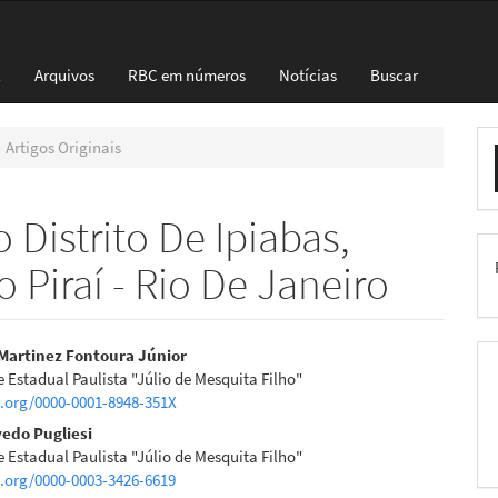
l
Arquivos
RBC em números
Notícias
Buscar
E
Artigos Originais
S
Distrito De Ipiabas,
 Piraí - Rio De Janeiro
eúdo
 Martinez Fontoura Júnior
 Estadual Paulista "Júlio de Mesquita Filho"
d.org/0000-0001-8948-351X
edo Pugliesi
 Estadual Paulista "Júlio de Mesquita Filho"
pal
d.org/0000-0003-3426-6619