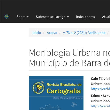
Navegação
Principal
Conteúdo
Sobre
Submeta seu artigo
Indexadores
Atua
principal
Barra
Lateral
Início
Acervo
v. 73 n. 2 (2021): Abril/Junho
Morfologia Urbana no 
Município de Barra do
Barra
Cont
Caio Flávio
Universidade
lateral
do
https://orci
de
artigo
Edmur Azev
Universidade
artigos
princi
https://orci