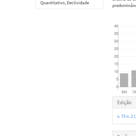
Quantitativo, Declividade
predominânc
Downloads
Detal
Edição
do
v. 73 n. 2
artigo