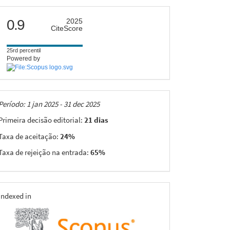
citescore
0.9
2025
CiteScore
25rd percentil
Powered by
Taxas
Período: 1 jan 2025 - 31 dec 2025
Primeira decisão editorial:
21 dias
Taxa de aceitação:
24%
Taxa de rejeição na entrada:
65%
indexing
Indexed in