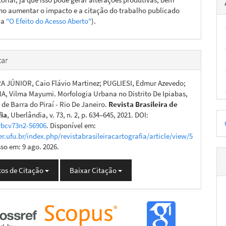
o aumentar o impacto e a citação do trabalho publicado
ja
"O Efeito do Acesso Aberto"
).
ar
JÚNIOR, Caio Flávio Martinez; PUGLIESI, Edmur Azevedo;
, Vilma Mayumi. Morfologia Urbana no Distrito De Ipiabas,
de Barra do Piraí - Rio De Janeiro.
Revista Brasileira de
D
fia
, Uberlândia, v. 73, n. 2, p. 634–645, 2021. DOI:
rbcv73n2-56906
. Disponível em:
p
er.ufu.br/index.php/revistabrasileiracartografia/article/view/5
sso em: 9 ago. 2026.
os de Citação
Baixar Citação