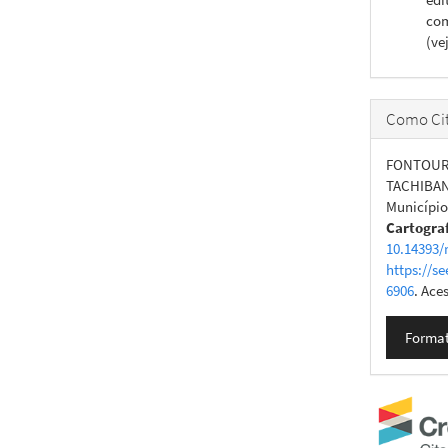
com
(ve
Como Cit
FONTOURA 
TACHIBANA
Município 
Cartogra
10.14393/
https://se
6906
. Ace
Format