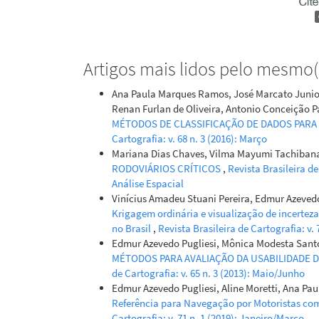
Artigos mais lidos pelo mesmo(s
Ana Paula Marques Ramos, José Marcato Junior
Renan Furlan de Oliveira, Antonio Conceição P
MÉTODOS DE CLASSIFICAÇÃO DE DADOS PAR
Cartografia: v. 68 n. 3 (2016): Março
Mariana Dias Chaves, Vilma Mayumi Tachibana
RODOVIÁRIOS CRÍTICOS
,
Revista Brasileira de
Análise Espacial
Vinícius Amadeu Stuani Pereira, Edmur Azevedo 
Krigagem ordinária e visualização de incertez
no Brasil
,
Revista Brasileira de Cartografia: v.
Edmur Azevedo Pugliesi, Mônica Modesta Santo
MÉTODOS PARA AVALIAÇÃO DA USABILIDADE D
de Cartografia: v. 65 n. 3 (2013): Maio/Junho
Edmur Azevedo Pugliesi, Aline Moretti, Ana 
Referência para Navegação por Motoristas com
Cartografia: v. 71 n. 1 (2019): Janeiro/Março