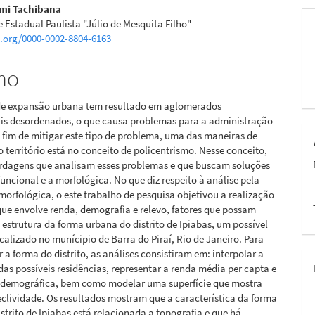
mi Tachibana
 Estadual Paulista "Júlio de Mesquita Filho"
d.org/0000-0002-8804-6163
mo
de expansão urbana tem resultado em aglomerados
is desordenados, o que causa problemas para a administração
 fim de mitigar este tipo de problema, uma das maneiras de
o território está no conceito de policentrismo. Nesse conceito,
rdagens que analisam esses problemas e que buscam soluções
 funcional e a morfológica. No que diz respeito à análise pela
rfológica, o este trabalho de pesquisa objetivou a realização
que envolve renda, demografia e relevo, fatores que possam
a estrutura da forma urbana do distrito de Ipiabas, um possível
calizado no munícipio de Barra do Piraí, Rio de Janeiro. Para
a forma do distrito, as análises consistiram em: interpolar a
das possíveis residências, representar a renda média per capta e
 demográfica, bem como modelar uma superfície que mostra
eclividade. Os resultados mostram que a característica da forma
strito de Ipiabas está relacionada a topografia e que há