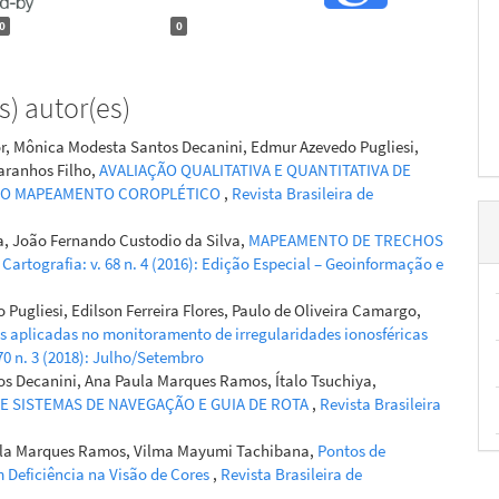
0
0
) autor(es)
, Mônica Modesta Santos Decanini, Edmur Azevedo Pugliesi,
aranhos Filho,
AVALIAÇÃO QUALITATIVA E QUANTITATIVA DE
A O MAPEAMENTO COROPLÉTICO
,
Revista Brasileira de
, João Fernando Custodio da Silva,
MAPEAMENTO DE TRECHOS
 Cartografia: v. 68 n. 4 (2016): Edição Especial – Geoinformação e
Pugliesi, Edilson Ferreira Flores, Paulo de Oliveira Camargo,
as aplicadas no monitoramento de irregularidades ionosféricas
 70 n. 3 (2018): Julho/Setembro
s Decanini, Ana Paula Marques Ramos, Ítalo Tsuchiya,
E SISTEMAS DE NAVEGAÇÃO E GUIA DE ROTA
,
Revista Brasileira
Paula Marques Ramos, Vilma Mayumi Tachibana,
Pontos de
 Deficiência na Visão de Cores
,
Revista Brasileira de