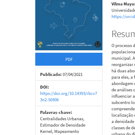
Vilma Mayu
Universidade
https://orci
Resu
O processo 
populaciona
municipal. A
PDF
reorganizar 
há duas abo
Publicado:
07/04/2021
para eles, a
abordagem mo
DOI:
de análises 
https://doi.org/10.14393/rbcv7
influenciar 
3n2-56906
subcentro lo
compreender 
Palavras-chave:
localização 
Centralidades Urbanas,
a densidade
Estimador de Densidade
classes de d
Kernel, Mapeamento
urbana do di