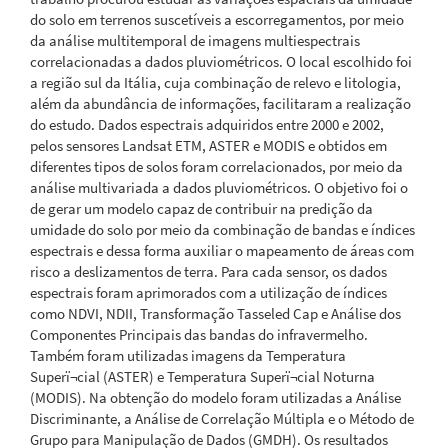
do solo em terrenos suscetíveis a escorregamentos, por meio
da análise multitemporal de imagens multiespectrais
correlacionadas a dados pluviométricos. O local escolhido foi
a região sul da Itália, cuja combinação de relevo e litologia,
além da abundância de informações, facilitaram a realização
do estudo. Dados espectrais adquiridos entre 2000 e 2002,
pelos sensores Landsat ETM, ASTER e MODIS e obtidos em
diferentes tipos de solos foram correlacionados, por meio da
análise multivariada a dados pluviométricos. O objetivo foi o
de gerar um modelo capaz de contribuir na predição da
umidade do solo por meio da combinação de bandas e índices
espectrais e dessa forma auxiliar o mapeamento de áreas com
risco a deslizamentos de terra. Para cada sensor, os dados
espectrais foram aprimorados com a utilização de índices
como NDVI, NDII, Transformação Tasseled Cap e Análise dos
Componentes Principais das bandas do infravermelho.
Também foram utilizadas imagens da Temperatura
Superï¬cial (ASTER) e Temperatura Superï¬cial Noturna
(MODIS). Na obtenção do modelo foram utilizadas a Análise
Discriminante, a Análise de Correlação Múltipla e o Método de
Grupo para Manipulação de Dados (GMDH). Os resultados