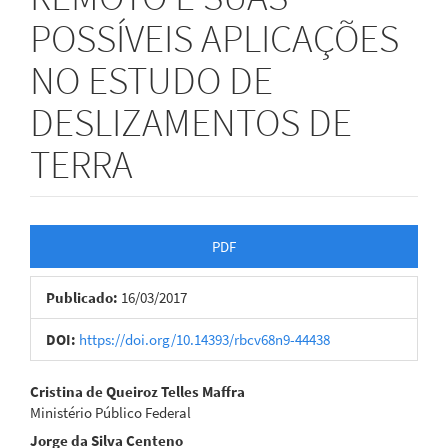
POSSÍVEIS APLICAÇÕES
NO ESTUDO DE
DESLIZAMENTOS DE
TERRA
Barra
PDF
lateral
Publicado:
16/03/2017
de
artigos
DOI:
https://doi.org/10.14393/rbcv68n9-44438
Conteúdo
Cristina de Queiroz Telles Maffra
Ministério Público Federal
do
Jorge da Silva Centeno