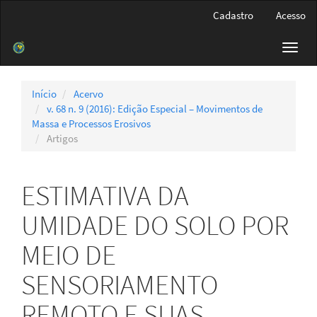
Navegação
Cadastro
Acesso
Principal
Conteúdo
Toggl
principal
navig
Barra
Lateral
Início
Acervo
v. 68 n. 9 (2016): Edição Especial – Movimentos de
Massa e Processos Erosivos
Artigos
ESTIMATIVA DA
UMIDADE DO SOLO POR
MEIO DE
SENSORIAMENTO
REMOTO E SUAS