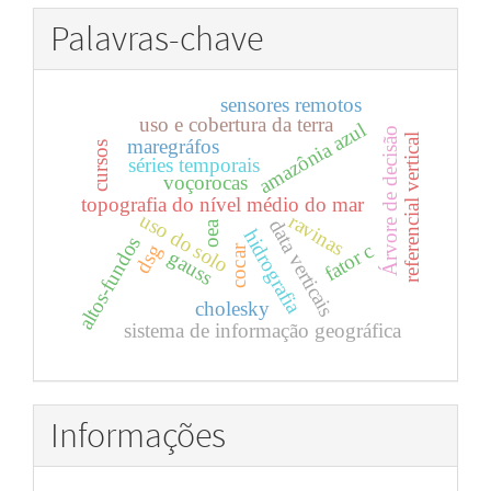
Palavras-chave
sensores remotos
uso e cobertura da terra
amazônia azul
Árvore de decisão
referencial vertical
maregráfos
cursos
séries temporais
voçorocas
topografia do nível médio do mar
uso do solo
ravinas
data verticais
oea
hidrografia
altos-fundos
fator c
dsg
cocar
gauss
cholesky
sistema de informação geográfica
Informações