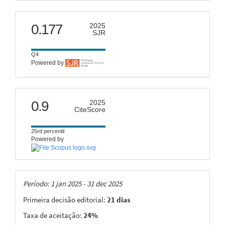
scimago
0.177
2025
SJR
Q4
Powered by
citescore
0.9
2025
CiteScore
25rd percentil
Powered by
Taxas
Período: 1 jan 2025 - 31 dec 2025
Primeira decisão editorial:
21 dias
Taxa de aceitação:
24%