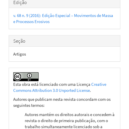
Detalhes
Edição
do
v. 68 n. 9 (2016): Edição Especial – Movimentos de Massa
artigo
e Processos Erosivos
Seção
Artigos
Esta obra está licenciado com uma Licença
Creative
Commons Attribution 3.0 Unported License
.
Autores que publicam nesta revista concordam com os
seguintes termos:
Autores mantém os direitos autorais e concedem à
revista o direito de primeira publicação, com o
trabalho simultaneamente licenciado sob a