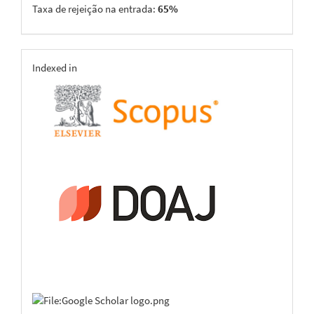
Taxa de rejeição na entrada:
65%
indexing
Indexed in