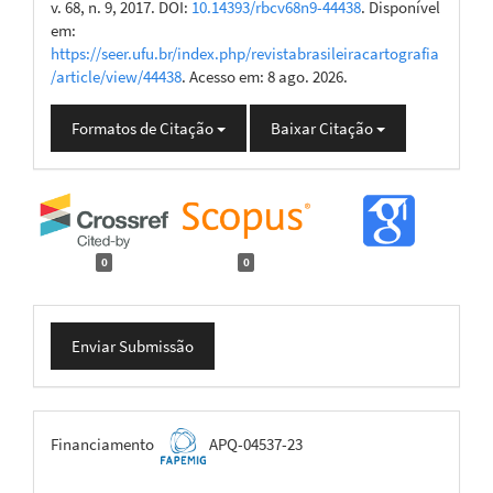
v. 68, n. 9, 2017. DOI:
10.14393/rbcv68n9-44438
. Disponível
em:
https://seer.ufu.br/index.php/revistabrasileiracartografia
/article/view/44438
. Acesso em: 8 ago. 2026.
Formatos de Citação
Baixar Citação
0
0
Enviar
Enviar Submissão
Submissão
FAPEMIG
Financiamento
APQ-04537-23