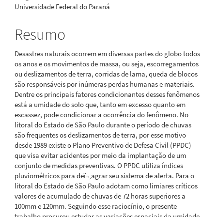
artigo
Universidade Federal do Paraná
principal
Resumo
Desastres naturais ocorrem em diversas partes do globo todos
os anos e os movimentos de massa, ou seja, escorregamentos
ou deslizamentos de terra, corridas de lama, queda de blocos
são responsáveis por inúmeras perdas humanas e materiais.
Dentre os principais fatores condicionantes desses fenômenos
está a umidade do solo que, tanto em excesso quanto em
escassez, pode condicionar a ocorrência do fenômeno. No
litoral do Estado de São Paulo durante o período de chuvas
são frequentes os deslizamentos de terra, por esse motivo
desde 1989 existe o Plano Preventivo de Defesa Civil (PPDC)
que visa evitar acidentes por meio da implantação de um
conjunto de medidas preventivas. O PPDC utiliza índices
pluviométricos para deï¬‚agrar seu sistema de alerta. Para o
litoral do Estado de São Paulo adotam como limiares críticos
valores de acumulado de chuvas de 72 horas superiores a
100mm e 120mm. Seguindo esse raciocínio, o presente
trabalho procurou estudar as variações espaciais da umidade