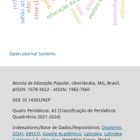
interculturalidade
crise climática
sabão artesanal
educação do campo
capital
leitura
crise
ensino
Open Journal Systems
Revista de Educação Popular
, Uberlândia, MG, Brasil.
pISSN: 1678-5622 - eISSN: 1982-7660
DOI 10.14393/REP
Qualis Periódicos: A3 (Classificação de Periódicos
Quadriênio 2021-2024)
Indexadores/Base de Dados/Repositórios:
Diadorim
,
DOAJ
,
EBSCO
,
Google Acadêmico
,
Latindex
,
Latindex
Catálogo 2.0
,
Miguilim
, Periódico Capes, Portal