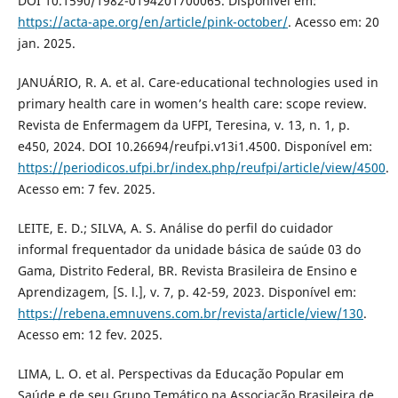
DOI 10.1590/1982-0194201700065. Disponível em:
https://acta-ape.org/en/article/pink-october/
. Acesso em: 20
jan. 2025.
JANUÁRIO, R. A. et al. Care-educational technologies used in
primary health care in women’s health care: scope review.
Revista de Enfermagem da UFPI, Teresina, v. 13, n. 1, p.
e450, 2024. DOI 10.26694/reufpi.v13i1.4500. Disponível em:
https://periodicos.ufpi.br/index.php/reufpi/article/view/4500
.
Acesso em: 7 fev. 2025.
LEITE, E. D.; SILVA, A. S. Análise do perfil do cuidador
informal frequentador da unidade básica de saúde 03 do
Gama, Distrito Federal, BR. Revista Brasileira de Ensino e
Aprendizagem, [S. l.], v. 7, p. 42-59, 2023. Disponível em:
https://rebena.emnuvens.com.br/revista/article/view/130
.
Acesso em: 12 fev. 2025.
LIMA, L. O. et al. Perspectivas da Educação Popular em
Saúde e de seu Grupo Temático na Associação Brasileira de