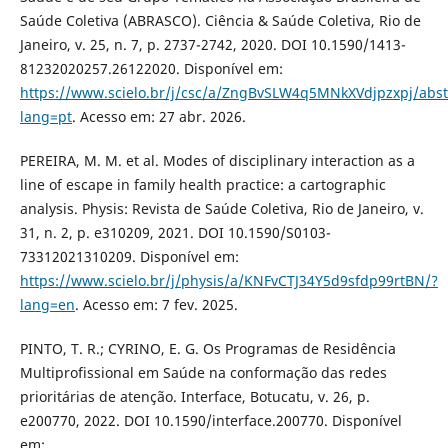
Saúde Coletiva (ABRASCO). Ciência & Saúde Coletiva, Rio de
Janeiro, v. 25, n. 7, p. 2737-2742, 2020. DOI 10.1590/1413-
81232020257.26122020. Disponível em:
https://www.scielo.br/j/csc/a/ZngBvSLW4q5MNkXVdjpzxpj/abst
lang=pt
. Acesso em: 27 abr. 2026.
PEREIRA, M. M. et al. Modes of disciplinary interaction as a
line of escape in family health practice: a cartographic
analysis. Physis: Revista de Saúde Coletiva, Rio de Janeiro, v.
31, n. 2, p. e310209, 2021. DOI 10.1590/S0103-
73312021310209. Disponível em:
https://www.scielo.br/j/physis/a/KNFvCTJ34Y5d9sfdp99rtBN/?
lang=en
. Acesso em: 7 fev. 2025.
PINTO, T. R.; CYRINO, E. G. Os Programas de Residência
Multiprofissional em Saúde na conformação das redes
prioritárias de atenção. Interface, Botucatu, v. 26, p.
e200770, 2022. DOI 10.1590/interface.200770. Disponível
em: