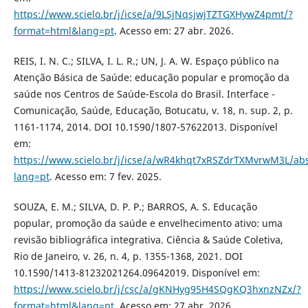
https://www.scielo.br/j/icse/a/9LSjNqsjwjTZTGXHywZ4pmt/?
format=html&lang=pt
. Acesso em: 27 abr. 2026.
REIS, I. N. C.; SILVA, I. L. R.; UN, J. A. W. Espaço público na
Atenção Básica de Saúde: educação popular e promoção da
saúde nos Centros de Saúde-Escola do Brasil. Interface -
Comunicação, Saúde, Educação, Botucatu, v. 18, n. sup. 2, p.
1161-1174, 2014. DOI 10.1590/1807-57622013. Disponível
em:
https://www.scielo.br/j/icse/a/wR4khqt7xRSZdrTXMvrwM3L/abs
lang=pt
. Acesso em: 7 fev. 2025.
SOUZA, E. M.; SILVA, D. P. P.; BARROS, A. S. Educação
popular, promoção da saúde e envelhecimento ativo: uma
revisão bibliográfica integrativa. Ciência & Saúde Coletiva,
Rio de Janeiro, v. 26, n. 4, p. 1355-1368, 2021. DOI
10.1590/1413-81232021264.09642019. Disponível em:
https://www.scielo.br/j/csc/a/gKNHyg95H4SQgKQ3hxnzNZx/?
format=html&lang=pt
. Acesso em: 27 abr. 2026.