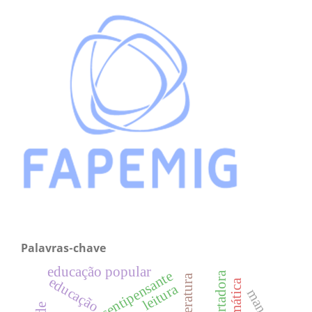
Palavras-chave
educação popular
extensão sentipensante
literatura
educação
leitura
mangá