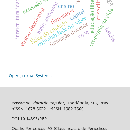
educação libertadora
crise climática
interculturalidade
meio ambiente
ensino
ensino decolonial
economia da vida
florestania
capital
colonialidade do saber
Ética do cuidado
formação docente
lendas
crise
Open Journal Systems
Revista de Educação Popular
, Uberlândia, MG, Brasil.
pISSN: 1678-5622 - eISSN: 1982-7660
DOI 10.14393/REP
Qualis Periódicos: A3 (Classificação de Periódicos