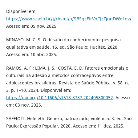
Disponível em:
https://www.scielo.br/j/rbsmi/a/SBSgzFtrVnCJzZjggDWgLnv/
.
Acesso em: 05 nov. 2025.
MINAYO, M. C. S. O desafio do conhecimento: pesquisa
qualitativa em saúde. 16. ed. São Paulo: Hucitec, 2020.
Acesso em: 10 abr. 2025.
RAMOS, A. F.; LIMA, J. S.; COSTA, E. D. Fatores emocionais e
culturais na adesão a métodos contraceptivos entre
adolescentes brasileiras. Revista de Saúde Pública, v. 58, n.
3, p. 1–10, 2024. Disponível em:
https://doi.org/10.11606/s1518-8787.202405800052
. Acesso
em: 03 nov. 2025.
SAFFIOTI, Heleieth. Gênero, patriarcado, violência. 3. ed. São
Paulo: Expressão Popular, 2020. Acesso em: 11 dez. 2025.