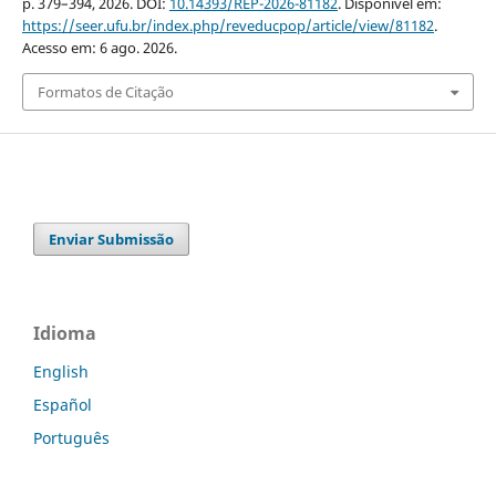
p. 379–394, 2026. DOI:
10.14393/REP-2026-81182
. Disponível em:
https://seer.ufu.br/index.php/reveducpop/article/view/81182
.
Acesso em: 6 ago. 2026.
Formatos de Citação
Enviar Submissão
Idioma
English
Español
Português