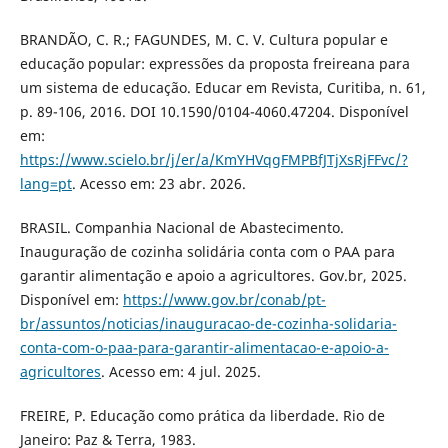
BRANDÃO, C. R.; FAGUNDES, M. C. V. Cultura popular e
educação popular: expressões da proposta freireana para
um sistema de educação. Educar em Revista, Curitiba, n. 61,
p. 89-106, 2016. DOI 10.1590/0104-4060.47204. Disponível
em:
https://www.scielo.br/j/er/a/KmYHVqgFMPBfJTjXsRjFFvc/?
lang=pt
. Acesso em: 23 abr. 2026.
BRASIL. Companhia Nacional de Abastecimento.
Inauguração de cozinha solidária conta com o PAA para
garantir alimentação e apoio a agricultores. Gov.br, 2025.
Disponível em:
https://www.gov.br/conab/pt-
br/assuntos/noticias/inauguracao-de-cozinha-solidaria-
conta-com-o-paa-para-garantir-alimentacao-e-apoio-a-
agricultores
. Acesso em: 4 jul. 2025.
FREIRE, P. Educação como prática da liberdade. Rio de
Janeiro: Paz & Terra, 1983.