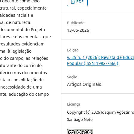
o docente como eixo
PDF
trutural, especialmente
ldades raciais e
va, de natureza
Publicado
e documental do Projeto
13-05-2026
ulares e das ementas, que
 resultados evidenciam
Edição
al à legislação
v. 25 n. 1 (2026): Revista de Edu
ão do campo, as relações
Popular (ISSN 1982-7660)
uturante do currículo,
iférico nos documentos
Seção
mita a consolidação de
Artigos Originais
a necessidade de uma
mente, educação do campo
Licença
Copyright (c) 2026 Joaquim Agostinh
Santiago Neto