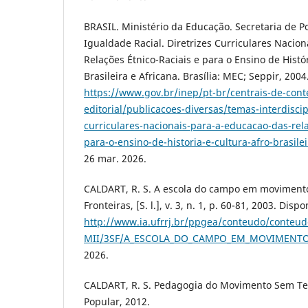
BRASIL. Ministério da Educação. Secretaria de P
Igualdade Racial. Diretrizes Curriculares Nacio
Relações Étnico-Raciais e para o Ensino de Histór
Brasileira e Africana. Brasília: MEC; Seppir, 200
https://www.gov.br/inep/pt-br/centrais-de-cont
editorial/publicacoes-diversas/temas-interdiscip
curriculares-nacionais-para-a-educacao-das-rela
para-o-ensino-de-historia-e-cultura-afro-brasilei
26 mar. 2026.
CALDART, R. S. A escola do campo em movimento
Fronteiras, [S. l.], v. 3, n. 1, p. 60-81, 2003. Disp
http://www.ia.ufrrj.br/ppgea/conteudo/conteu
MII/3SF/A_ESCOLA_DO_CAMPO_EM_MOVIMENTO
2026.
CALDART, R. S. Pedagogia do Movimento Sem Ter
Popular, 2012.