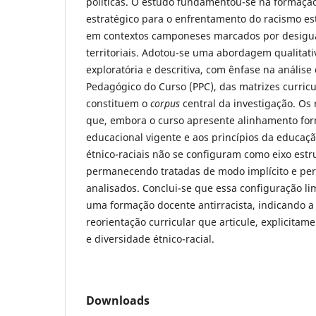
políticas. O estudo fundamentou-se na formaçã
estratégico para o enfrentamento do racismo es
em contextos camponeses marcados por desigua
territoriais. Adotou-se uma abordagem qualitati
exploratória e descritiva, com ênfase na anális
Pedagógico do Curso (PPC), das matrizes curric
constituem o
corpus
central da investigação. Os
que, embora o curso apresente alinhamento form
educacional vigente e aos princípios da educaç
étnico-raciais não se configuram como eixo estr
permanecendo tratadas de modo implícito e per
analisados. Conclui-se que essa configuração li
uma formação docente antirracista, indicando 
reorientação curricular que articule, explicita
e diversidade étnico-racial.
Downloads