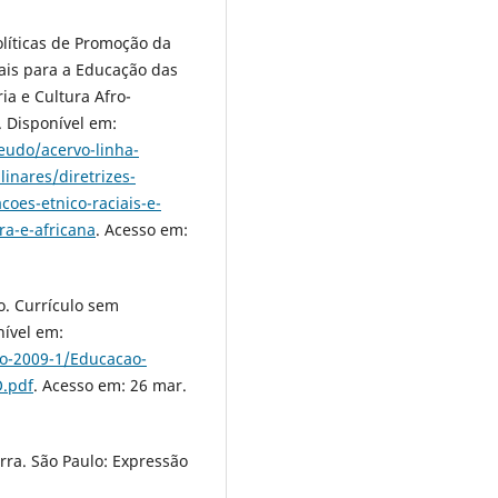
olíticas de Promoção da
nais para a Educação das
ia e Cultura Afro-
4. Disponível em:
eudo/acervo-linha-
linares/diretrizes-
coes-etnico-raciais-e-
ra-e-africana
. Acesso em:
. Currículo sem
onível em:
do-2009-1/Educacao-
.pdf
. Acesso em: 26 mar.
ra. São Paulo: Expressão