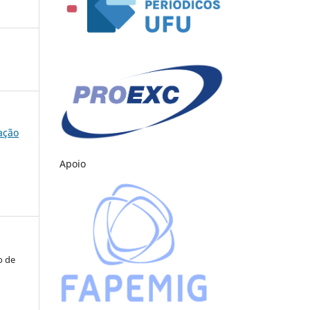
cação
Apoio
o de