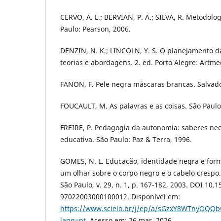
CERVO, A. L.; BERVIAN, P. A.; SILVA, R. Metodologi
Paulo: Pearson, 2006.
DENZIN, N. K.; LINCOLN, Y. S. O planejamento da
teorias e abordagens. 2. ed. Porto Alegre: Artme
FANON, F. Pele negra máscaras brancas. Salvado
FOUCAULT, M. As palavras e as coisas. São Paulo
FREIRE, P. Pedagogia da autonomia: saberes nec
educativa. São Paulo: Paz & Terra, 1996.
GOMES, N. L. Educação, identidade negra e form
um olhar sobre o corpo negro e o cabelo crespo
São Paulo, v. 29, n. 1, p. 167-182, 2003. DOI 10.
97022003000100012. Disponível em:
https://www.scielo.br/j/ep/a/sGzxY8WTnyQQQb
lang=pt
. Acesso em: 26 mar. 2026.