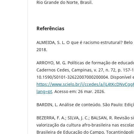
Rio Grande do Norte, Brasil.
Referências
ALMEIDA, S. L. O que é racismo estrutural? Belo
2018.
ARROYO, M. G. Políticas de formação de educad
Cadernos Cedes, Campinas, v. 27, n. 72, p. 157-
10.1590/S0101-32622007000200004. Disponível 
https://www.scielo.br/j/ccedes/a/jL4tKcDNvCgg
lang=pt
. Acesso em: 26 mar. 2026.
BARDIN, L. Análise de conteúdo. São Paulo: Ediç
BEZERRA, F. A.; SILVA, J. C.; BALSAN, R. Revisão 
valorização da cultura afro-brasileira nas escol
Brasileira de Educação do Campo, Tocantinópolis,