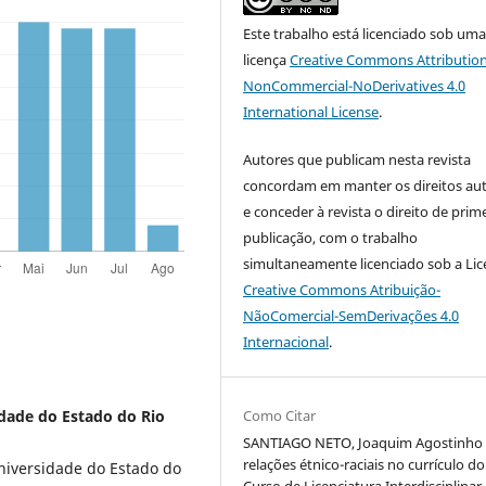
Este trabalho está licenciado sob um
licença
Creative Commons Attribution
NonCommercial-NoDerivatives 4.0
International License
.
Autores que publicam nesta revista
concordam em manter os direitos aut
e conceder à revista o direito de prim
publicação, com o trabalho
simultaneamente licenciado sob a Li
Creative Commons Atribuição-
NãoComercial-SemDerivações 4.0
Internacional
.
Como Citar
dade do Estado do Rio
SANTIAGO NETO, Joaquim Agostinho 
relações étnico-raciais no currículo do
niversidade do Estado do
Curso de Licenciatura Interdisciplina