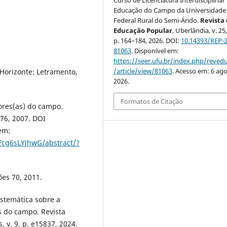
Educação do Campo da Universidade
Federal Rural do Semi-Árido.
Revista
Educação Popular
, Uberlândia, v. 25,
p. 164–184, 2026. DOI:
10.14393/REP-
81063
. Disponível em:
https://seer.ufu.br/index.php/reve
/article/view/81063
. Acesso em: 6 ago
 Horizonte: Letramento,
2026.
Formatos de Citação
ores(as) do campo.
176, 2007. DOI
em:
Fcg6sLYJhwG/abstract/?
ões 70, 2011.
sistemática sobre a
as do campo. Revista
 v. 9, p. e15837, 2024.