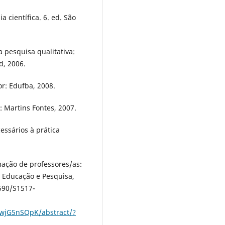
a científica. 6. ed. São
 pesquisa qualitativa:
d, 2006.
r: Edufba, 2008.
: Martins Fontes, 2007.
essários à prática
ação de professores/as:
. Educação e Pesquisa,
1590/S1517-
wjG5nSQpK/abstract/?