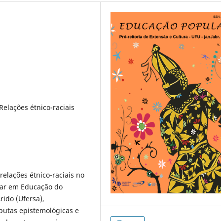
elações étnico-raciais
relações étnico-raciais no
inar em Educação do
ido (Ufersa),
putas epistemológicas e