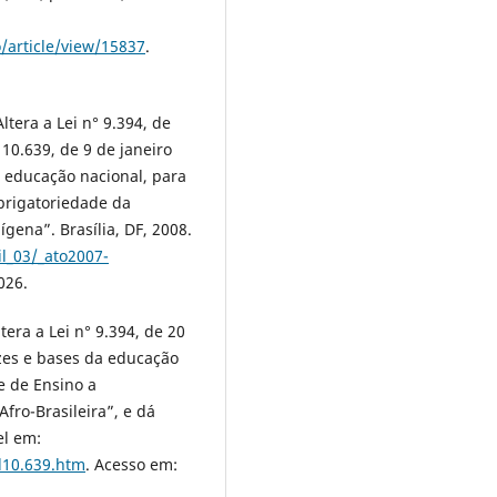
/article/view/15837
.
ltera a Lei n° 9.394, de
10.639, de 9 de janeiro
a educação nacional, para
obrigatoriedade da
ígena”. Brasília, DF, 2008.
il_03/_ato2007-
026.
tera a Lei n° 9.394, de 20
zes e bases da educação
de de Ensino a
Afro-Brasileira”, e dá
el em:
/l10.639.htm
. Acesso em: