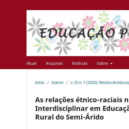
Atual
Arquivos
Notícias
Sobre
Início
/
Acervo
/
v. 25 n. 1 (2026): Revista de Educ
As relações étnico-raciais 
Interdisciplinar em Educa
Rural do Semi-Árido