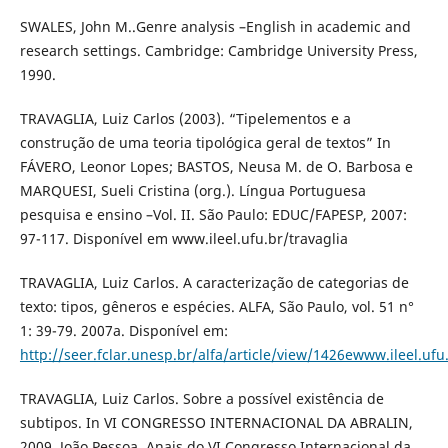
SWALES, John M..Genre analysis –English in academic and
research settings. Cambridge: Cambridge University Press,
1990.
TRAVAGLIA, Luiz Carlos (2003). “Tipelementos e a
construção de uma teoria tipológica geral de textos” In
FÁVERO, Leonor Lopes; BASTOS, Neusa M. de O. Barbosa e
MARQUESI, Sueli Cristina (org.). Língua Portuguesa
pesquisa e ensino –Vol. II. São Paulo: EDUC/FAPESP, 2007:
97-117. Disponível em www.ileel.ufu.br/travaglia
TRAVAGLIA, Luiz Carlos. A caracterização de categorias de
texto: tipos, gêneros e espécies. ALFA, São Paulo, vol. 51 n°
1: 39-79. 2007a. Disponível em:
http://seer.fclar.unesp.br/alfa/article/view/1426ewww.ileel.ufu
TRAVAGLIA, Luiz Carlos. Sobre a possível existência de
subtipos. In VI CONGRESSO INTERNACIONAL DA ABRALIN,
2009, João Pessoa. Anais do VI Congresso Internacional da