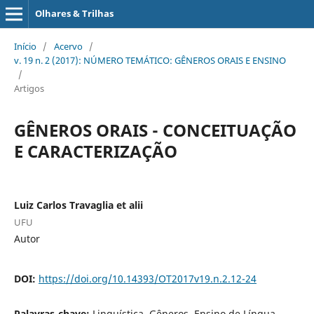
Olhares & Trilhas
Início
/
Acervo
/
v. 19 n. 2 (2017): NÚMERO TEMÁTICO: GÊNEROS ORAIS E ENSINO
/
Artigos
GÊNEROS ORAIS - CONCEITUAÇÃO
E CARACTERIZAÇÃO
Luiz Carlos Travaglia et alii
UFU
Autor
DOI:
https://doi.org/10.14393/OT2017v19.n.2.12-24
Palavras-chave:
Linguística, Gêneros, Ensino de Língua