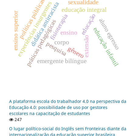
políticas públicas
sexualidade
experiências insurgentes
didática antirracista
educação integral
ensino superior
educação
fisioterapia
aluno egresso
práticas pedagógicas
educação infantil
ensino
extensão
corpo
pesquisa
gênero
emergente bilíngue
A plataforma escola do trabalhador 4.0 na perspectiva da
Educação 4.0: possibilidade de uso por gestores
escolares na capacitação de estudantes
247
O lugar político-social do Inglês sem Fronteiras diante da
internacionalização da educação superior brasileira