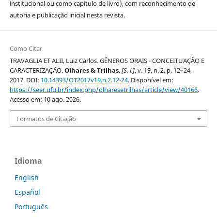
institucional ou como capítulo de livro), com reconhecimento de
autoria e publicação inicial nesta revista.
Como Citar
TRAVAGLIA ET ALII, Luiz Carlos. GÊNEROS ORAIS - CONCEITUAÇÃO E
CARACTERIZAÇÃO.
Olhares & Trilhas
,
[S. l.]
, v. 19, n. 2, p. 12–24,
2017. DOI:
10.14393/OT2017v19.n.2.12-24
. Disponível em:
https://seer.ufu.br/index.php/olharesetrilhas/article/view/40166
.
Acesso em: 10 ago. 2026.
Formatos de Citação
Idioma
English
Español
Português