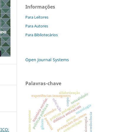
Informações
Para Leitores
Para Autores
Para Bibliotecários
Open Journal Systems
Palavras-chave
alfabetização
sexualidade
experiências insurgentes
trajetória escolar.
corpo
educação
práticas pedagógicas
tecnologia
políticas públicas
didática antirracista
extensão
ensino superior
percepções discentes
escredocência
ensino
fisioterapia
pesquisa
gênero
corporeidade
TICO: