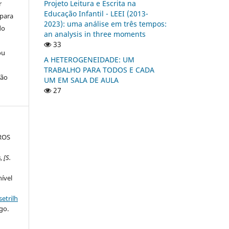
Projeto Leitura e Escrita na
r
Educação Infantil - LEEI (2013-
 para
2023): uma análise em três tempos:
do
an analysis in three moments
33
ou
A HETEROGENEIDADE: UM
TRABALHO PARA TODOS E CADA
ção
UM EM SALA DE AULA
27
EROS
s
,
[S.
nível
etrilh
go.