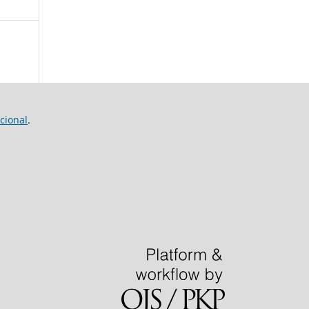
cional
.