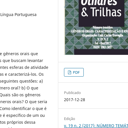
e Língua Portuguesa
re gêneros orais que
s que buscam levantar
ntes esferas de atividade
PDF
s e caracterizá-los. Os
seguintes questões: a)
nero oral? b) O que
Publicado
 Quais são os gêneros
2017-12-28
êneros orais? O que seria
Como identificar o que é
e é específico de um ou
Edição
ntos próprios dessa
v. 19 n. 2 (2017): NÚMERO TEMÁ