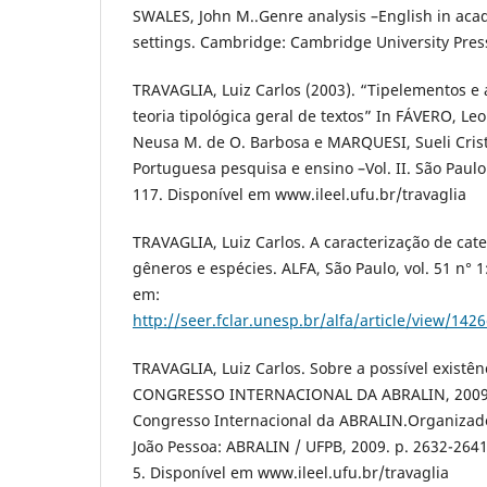
SWALES, John M..Genre analysis –English in ac
settings. Cambridge: Cambridge University Pres
TRAVAGLIA, Luiz Carlos (2003). “Tipelementos e
teoria tipológica geral de textos” In FÁVERO, L
Neusa M. de O. Barbosa e MARQUESI, Sueli Crist
Portuguesa pesquisa e ensino –Vol. II. São Paul
117. Disponível em www.ileel.ufu.br/travaglia
TRAVAGLIA, Luiz Carlos. A caracterização de categ
gêneros e espécies. ALFA, São Paulo, vol. 51 n° 1
em:
http://seer.fclar.unesp.br/alfa/article/view/142
TRAVAGLIA, Luiz Carlos. Sobre a possível existênc
CONGRESSO INTERNACIONAL DA ABRALIN, 2009, J
Congresso Internacional da ABRALIN.Organizad
João Pessoa: ABRALIN / UFPB, 2009. p. 2632-264
5. Disponível em www.ileel.ufu.br/travaglia