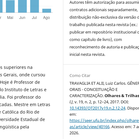
Autores têm autorização para assumi
contratos adicionais separadamente,
distribuição não-exclusiva da versão 
trabalho publicada nesta revista (ex.:
publicar em repositório institucional 
como capítulo de livro), com
reconhecimento de autoria e publica
inicial nesta revista.
s superiores na
s Gerais, onde cursou
Como Citar
Hoje é Professor de
TRAVAGLIA ET ALII, Luiz Carlos. GÊN
o Instituto de Letras e
ORAIS - CONCEITUAÇÃO E
CARACTERIZAÇÃO.
Olhares & Trilha
ia. Foi professor do
l.]
, v. 19, n. 2, p. 12–24, 2017. DOI:
cadas. Mestre em Letras
10.14393/OT2017v19.n.2.12-24
. Dispo
 Católica do Rio de
em:
iversidade Estadual de
https://seer.ufu.br/index.php/olhares
güística pela
as/article/view/40166
. Acesso em: 7 a
2026.