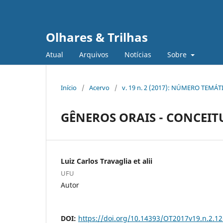
Olhares & Trilhas
Atual
Arquivos
Notícias
Sobre
Início
/
Acervo
/
v. 19 n. 2 (2017): NÚMERO TEMÁ
GÊNEROS ORAIS - CONCEI
Luiz Carlos Travaglia et alii
UFU
Autor
DOI:
https://doi.org/10.14393/OT2017v19.n.2.12