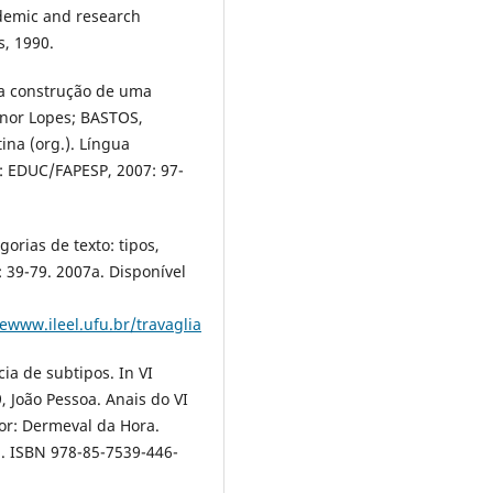
ademic and research
s, 1990.
 a construção de uma
eonor Lopes; BASTOS,
ina (org.). Língua
o: EDUC/FAPESP, 2007: 97-
orias de texto: tipos,
: 39-79. 2007a. Disponível
6ewww.ileel.ufu.br/travaglia
ia de subtipos. In VI
oão Pessoa. Anais do VI
or: Dermeval da Hora.
1. ISBN 978-85-7539-446-