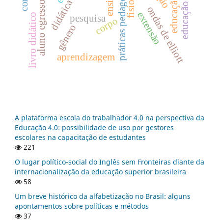
educação sexual
práticas pedagógicas
aluno egresso
ondas de elliott
extensão
livro didático
pesquisa
corpo
gênero
aprendizagem
A plataforma escola do trabalhador 4.0 na perspectiva da
Educação 4.0: possibilidade de uso por gestores
escolares na capacitação de estudantes
221
O lugar político-social do Inglês sem Fronteiras diante da
internacionalização da educação superior brasileira
58
Um breve histórico da alfabetização no Brasil: alguns
apontamentos sobre políticas e métodos
37