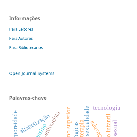
Informações
Para Leitores
Para Autores
Para Bibliotecários
Open Journal Systems
Palavras-chave
tecnologia
sexualidade
ensino superior
didática antirracista
corporeidade
alfabetização
educação infantil
fisioterapia
educação
ensino