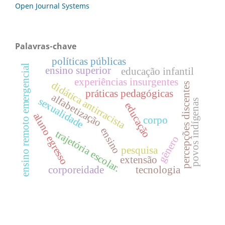
Open Journal Systems
Palavras-chave
políticas públicas
ensino remoto emergencial
ensino superior
educação infantil
experiências insurgentes
didática antirracista
percepções discentes
práticas pedagógicas
alfabetização
sexualidade
povos indígenas
educação
aluno egresso
corpo
ensino
trajetória escolar.
gênero
pesquisa
extensão
corporeidade
tecnologia