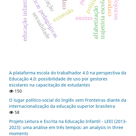
educação
práticas pedagógicas
tecnologia
corpo
trajetória escolar.
educação infantil
alfabetização
extensão
sexualidade
ensino
A plataforma escola do trabalhador 4.0 na perspectiva da
Educação 4.0: possibilidade de uso por gestores
escolares na capacitação de estudantes
150
O lugar político-social do Inglês sem Fronteiras diante da
internacionalização da educação superior brasileira
58
Projeto Leitura e Escrita na Educação Infantil - LEEI (2013-
2023): uma análise em três tempos: an analysis in three
moments