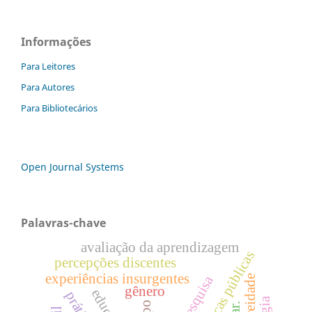
Informações
Para Leitores
Para Autores
Para Bibliotecários
Open Journal Systems
Palavras-chave
avaliação da aprendizagem
políticas públicas
percepções discentes
experiências insurgentes
pesquisa
corporeidade
gênero