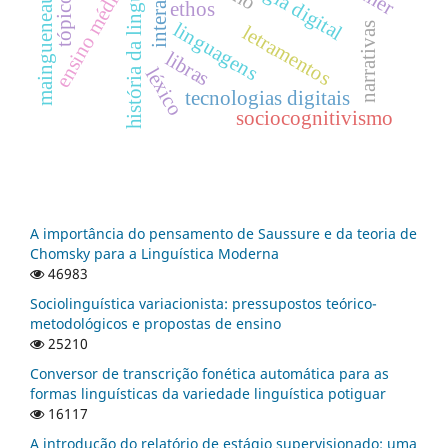
história da linguística
interação
ensino médio
maingueneau
ethos
linguagens
narrativas
letramentos
libras
léxico
tecnologias digitais
sociocognitivismo
A importância do pensamento de Saussure e da teoria de
Chomsky para a Linguística Moderna
46983
Sociolinguística variacionista: pressupostos teórico-
metodológicos e propostas de ensino
25210
Conversor de transcrição fonética automática para as
formas linguísticas da variedade linguística potiguar
16117
A introdução do relatório de estágio supervisionado: uma