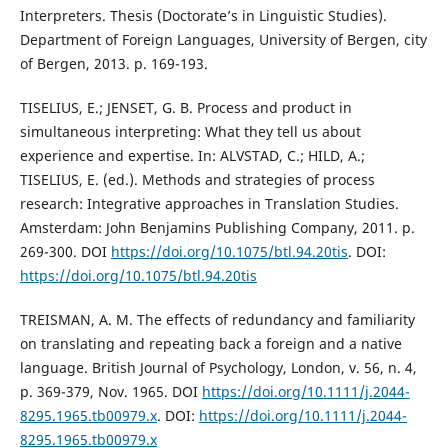
Interpreters. Thesis (Doctorate’s in Linguistic Studies).
Department of Foreign Languages, University of Bergen, city
of Bergen, 2013. p. 169-193.
TISELIUS, E.; JENSET, G. B. Process and product in
simultaneous interpreting: What they tell us about
experience and expertise. In: ALVSTAD, C.; HILD, A.;
TISELIUS, E. (ed.). Methods and strategies of process
research: Integrative approaches in Translation Studies.
Amsterdam: John Benjamins Publishing Company, 2011. p.
269-300. DOI
https://doi.org/10.1075/btl.94.20tis
. DOI:
https://doi.org/10.1075/btl.94.20tis
TREISMAN, A. M. The effects of redundancy and familiarity
on translating and repeating back a foreign and a native
language. British Journal of Psychology, London, v. 56, n. 4,
p. 369-379, Nov. 1965. DOI
https://doi.org/10.1111/j.2044-
8295.1965.tb00979.x
. DOI:
https://doi.org/10.1111/j.2044-
8295.1965.tb00979.x