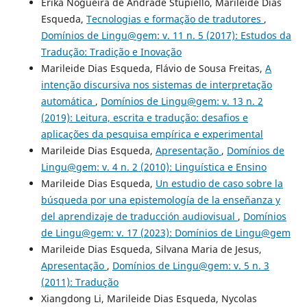
Erika Nogueira de Andrade Stupiello, Marileide Dias
Esqueda,
Tecnologias e formação de tradutores
,
Domínios de Lingu@gem: v. 11 n. 5 (2017): Estudos da
Tradução: Tradição e Inovação
Marileide Dias Esqueda, Flávio de Sousa Freitas,
A
intenção discursiva nos sistemas de interpretação
automática
,
Domínios de Lingu@gem: v. 13 n. 2
(2019): Leitura, escrita e tradução: desafios e
aplicações da pesquisa empírica e experimental
Marileide Dias Esqueda,
Apresentação
,
Domínios de
Lingu@gem: v. 4 n. 2 (2010): Linguística e Ensino
Marileide Dias Esqueda,
Un estudio de caso sobre la
búsqueda por una epistemología de la enseñanza y
del aprendizaje de traducción audiovisual
,
Domínios
de Lingu@gem: v. 17 (2023): Domínios de Lingu@gem
Marileide Dias Esqueda, Silvana Maria de Jesus,
Apresentação
,
Domínios de Lingu@gem: v. 5 n. 3
(2011): Tradução
Xiangdong Li, Marileide Dias Esqueda, Nycolas