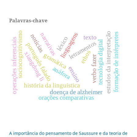
Palavras-chave
sociocognitivismo
linguagens
estudos da interpretação
narrativas
formação de intérpretes
notícias
texto
léxico
operações inferenciais
tecnologia digital
letramentos
português falado
ethos
xiangdong li
gramática
verbo fazer
anáfora
ensino
história da linguística
doença de alzheimer
orações comparativas
A importância do pensamento de Saussure e da teoria de