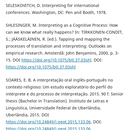
SELESKOVITCH, D. Interpreting for international
conferences. Washington, DC: Pen and Booth, 1978.
SHLESINGER, M. Interpreting as a Cognitive Process: How
can we know what really happens? In: TIRKKONEN-CONDIT,
S.; JÄÄSKELÄINEN, R. (ed.). Tapping and mapping the
processes of translation and interpreting: Outlooks on
empirical research. Amsterdã: John Benjamins, 2000. p. 3-
15. DOI
https://doi.org/10.1075/btl.37.03shl
. DOI:
https://doi.org/10.1075/btl.37.03shl
SOARES, E. B. A interpretação oral inglês-português no
contexto religioso: Um estudo exploratório do perfil do
intérprete e do processo de interpretação. 2015. 90 f. Senior
thesis (Bachelor in Translation). Instituto de Letras e
Linguística, Universidade Federal de Uberlândia,
Uberlândia, 2015. DOI
https://doi.org/10.24849/j.geot.2015.133.06
. DOI:
https://doi.org/10.24849/j.geot.2015.133.06