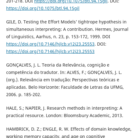
201-218. DOI
https://doi.org/10.1075/btl.94.15gil
. DOI:
https://doi.org/10.1075/btl.94.15gil
GILE, D. Testing the Effort Models’ tightrope hypothesis in
simultaneous interpreting: A contribution. Hermes, Journal
of Linguistics, Aarhus, n. 23, p. 153-172, 1999. DOI
https://doi.org/10.7146/hjlcb.v12i23.25553
. DOI:
https://doi.org/10.7146/hjlcb.v12i23.25553
GONÇALVES, J. L. Teoria da Relevância, cognição e
competência do tradutor. In: ALVES, F.; GONÇALVES, J. L.
(org.). Relevância em tradução: Perspectivas teóricas e
aplicadas. Belo Horizonte: Faculdade de Letras da UFMG,
2006. p. 185-202.
HALE, S.; NAPIER, J. Research methods in interpreting: A
practical resource. London: Bloomsbury Academic, 2013.
HAMBRICK, D. Z.; ENGLE, R. W. Effects of domain knowledge,
working memory capacity, and age on cognitive