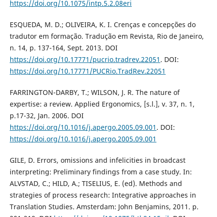
https://doi.org/10.1075/intp.5.2.08eri
ESQUEDA, M. D.; OLIVEIRA, K. I. Crenças e concepções do
tradutor em formação. Tradução em Revista, Rio de Janeiro,
n. 14, p. 137-164, Sept. 2013. DOI
https://doi.org/10.17771/pucrio.tradrev.22051
. DOI:
https://doi.org/10.17771/PUCRio.TradRev.22051
FARRINGTON-DARBY, T.; WILSON, J. R. The nature of
expertise: a review. Applied Ergonomics, [s.l.], v. 37, n. 1,
p.17-32, Jan. 2006. DOI
https://doi.org/10.1016/j.apergo.2005.09.001
. DOI:
https://doi.org/10.1016/j.apergo.2005.09.001
GILE, D. Errors, omissions and infelicities in broadcast
interpreting: Preliminary findings from a case study. In:
ALVSTAD, C.; HILD, A.; TISELIUS, E. (ed). Methods and
strategies of process research: Integrative approaches in
Translation Studies. Amsterdam: John Benjamins, 2011. p.