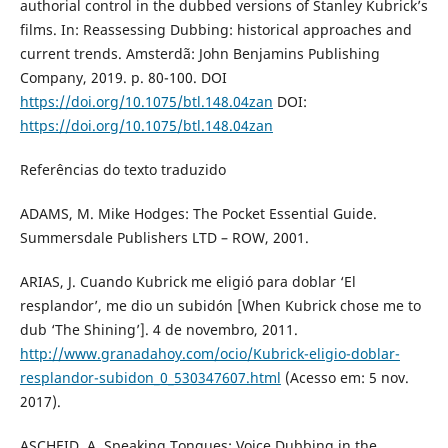
authorial control in the dubbed versions of Stanley Kubrick’s
films. In: Reassessing Dubbing: historical approaches and
current trends. Amsterdã: John Benjamins Publishing
Company, 2019. p. 80-100. DOI
https://doi.org/10.1075/btl.148.04zan
DOI:
https://doi.org/10.1075/btl.148.04zan
Referências do texto traduzido
ADAMS, M. Mike Hodges: The Pocket Essential Guide.
Summersdale Publishers LTD – ROW, 2001.
ARIAS, J. Cuando Kubrick me eligió para doblar ‘El
resplandor’, me dio un subidón [When Kubrick chose me to
dub ‘The Shining’]. 4 de novembro, 2011.
http://www.granadahoy.com/ocio/Kubrick-eligio-doblar-
resplandor-subidon_0_530347607.html
(Acesso em: 5 nov.
2017).
ASCHEID, A. Speaking Tongues: Voice Dubbing in the