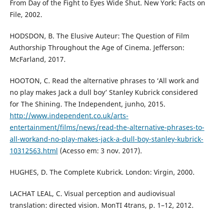
From Day of the Fight to Eyes Wide Shut. New York: Facts on
File, 2002.
HODSDON, B. The Elusive Auteur: The Question of Film
Authorship Throughout the Age of Cinema. Jefferson:
McFarland, 2017.
HOOTON, C. Read the alternative phrases to ‘All work and
no play makes Jack a dull boy’ Stanley Kubrick considered
for The Shining. The Independent, junho, 2015.
http://www.independent.co.uk/arts-
entertainment/films/news/read-the-alternative-phrases-to-
all-workand-no-play-makes-jack-a-dull-boy-stanley-kubrick-
10312563.html
(Acesso em: 3 nov. 2017).
HUGHES, D. The Complete Kubrick. London: Virgin, 2000.
LACHAT LEAL, C. Visual perception and audiovisual
translation: directed vision. MonTI 4trans, p. 1–12, 2012.