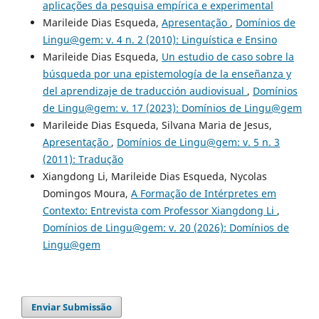
aplicações da pesquisa empírica e experimental
Marileide Dias Esqueda,
Apresentação
,
Domínios de
Lingu@gem: v. 4 n. 2 (2010): Linguística e Ensino
Marileide Dias Esqueda,
Un estudio de caso sobre la
búsqueda por una epistemología de la enseñanza y
del aprendizaje de traducción audiovisual
,
Domínios
de Lingu@gem: v. 17 (2023): Domínios de Lingu@gem
Marileide Dias Esqueda, Silvana Maria de Jesus,
Apresentação
,
Domínios de Lingu@gem: v. 5 n. 3
(2011): Tradução
Xiangdong Li, Marileide Dias Esqueda, Nycolas
Domingos Moura,
A Formação de Intérpretes em
Contexto: Entrevista com Professor Xiangdong Li
,
Domínios de Lingu@gem: v. 20 (2026): Domínios de
Lingu@gem
Enviar Submissão