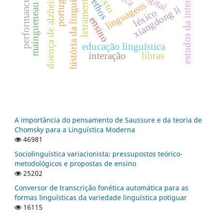
performance musical
estudos da interpretação
história da linguística
doença de alzheimer
letramentos
texto
ethos
linguagens
maingueneau
xiangdong li
léxico
ensino
educação linguística
interação
libras
A importância do pensamento de Saussure e da teoria de
Chomsky para a Linguística Moderna
46981
Sociolinguística variacionista: pressupostos teórico-
metodológicos e propostas de ensino
25202
Conversor de transcrição fonética automática para as
formas linguísticas da variedade linguística potiguar
16115