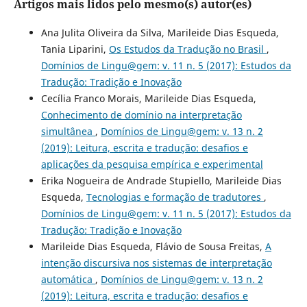
Artigos mais lidos pelo mesmo(s) autor(es)
Ana Julita Oliveira da Silva, Marileide Dias Esqueda,
Tania Liparini,
Os Estudos da Tradução no Brasil
,
Domínios de Lingu@gem: v. 11 n. 5 (2017): Estudos da
Tradução: Tradição e Inovação
Cecília Franco Morais, Marileide Dias Esqueda,
Conhecimento de domínio na interpretação
simultânea
,
Domínios de Lingu@gem: v. 13 n. 2
(2019): Leitura, escrita e tradução: desafios e
aplicações da pesquisa empírica e experimental
Erika Nogueira de Andrade Stupiello, Marileide Dias
Esqueda,
Tecnologias e formação de tradutores
,
Domínios de Lingu@gem: v. 11 n. 5 (2017): Estudos da
Tradução: Tradição e Inovação
Marileide Dias Esqueda, Flávio de Sousa Freitas,
A
intenção discursiva nos sistemas de interpretação
automática
,
Domínios de Lingu@gem: v. 13 n. 2
(2019): Leitura, escrita e tradução: desafios e