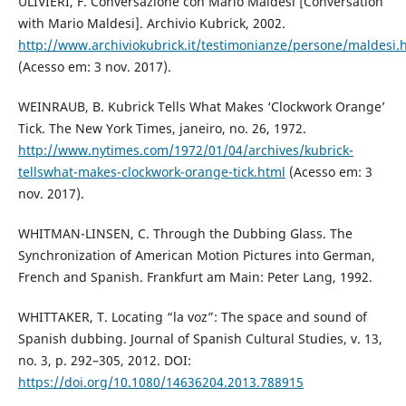
ULIVIERI, F. Conversazione con Mario Maldesi [Conversation
with Mario Maldesi]. Archivio Kubrick, 2002.
http://www.archiviokubrick.it/testimonianze/persone/maldesi.
(Acesso em: 3 nov. 2017).
WEINRAUB, B. Kubrick Tells What Makes ‘Clockwork Orange’
Tick. The New York Times, janeiro, no. 26, 1972.
http://www.nytimes.com/1972/01/04/archives/kubrick-
tellswhat-makes-clockwork-orange-tick.html
(Acesso em: 3
nov. 2017).
WHITMAN-LINSEN, C. Through the Dubbing Glass. The
Synchronization of American Motion Pictures into German,
French and Spanish. Frankfurt am Main: Peter Lang, 1992.
WHITTAKER, T. Locating “la voz”: The space and sound of
Spanish dubbing. Journal of Spanish Cultural Studies, v. 13,
no. 3, p. 292–305, 2012. DOI:
https://doi.org/10.1080/14636204.2013.788915