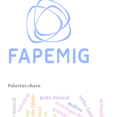
Palavras-chave
narrativas
verbo fazer
português falado
gesto musical
tecnologia digital
anáfora
gramática