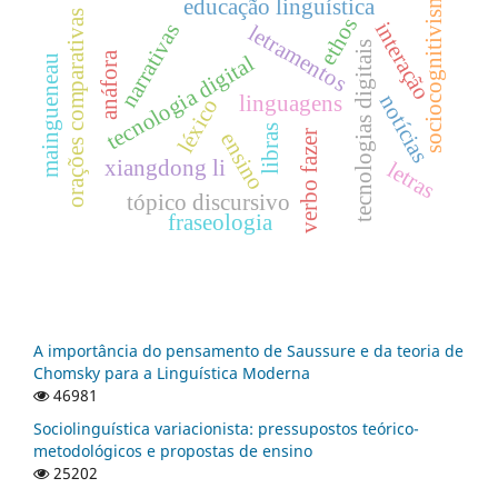
sociocognitivismo
educação linguística
orações comparativas
ethos
interação
narrativas
letramentos
tecnologias digitais
anáfora
tecnologia digital
maingueneau
notícias
linguagens
léxico
libras
verbo fazer
ensino
xiangdong li
letras
tópico discursivo
fraseologia
A importância do pensamento de Saussure e da teoria de
Chomsky para a Linguística Moderna
46981
Sociolinguística variacionista: pressupostos teórico-
metodológicos e propostas de ensino
25202