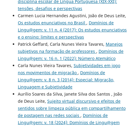
disciplina escolar de Língua Portuguesa (XIX-XXI):
tensões, desafios e perspectivas
Carmen Lucia Hernandes Agustini, João de Deus Leite,
Os estudos enunciativos no Brasil
,
Domínios de
Lingu@gem: v. 11 n. 4 (2017): Os estudos enunciativos
e o ensino: limites e perspectivas
Patrick Geffard, Carla Nunes Vieira Tavares,
Manejos
subjetivos na formação de professores
,
Domínios de
Lingu@gem: v. 16 n. 1 (2022): Número Atemático
Carla Nunes Vieira Tavares,
Subjetividades em jogo
nos movimentos de migração
,
Domínios de
Lingu@gem: v. 8 n. 3 (2014): Especial: Migração,
Linguagem e Subjetividade
Aurílio Soares da Silva, Janete Silva dos Santos , João
de Deus Leite,
Sujeito virtual discursivo e efeitos de
sentidos sobre limpeza pública em compartilhamento
de postagem nas redes sociais
,
Domínios de
Lingu@gem: v. 18 (2024): Domínios de Lingu@gem