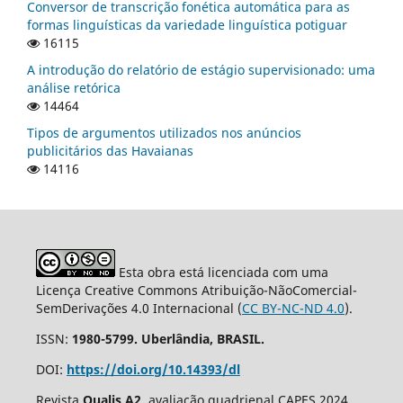
Conversor de transcrição fonética automática para as
formas linguísticas da variedade linguística potiguar
16115
A introdução do relatório de estágio supervisionado: uma
análise retórica
14464
Tipos de argumentos utilizados nos anúncios
publicitários das Havaianas
14116
Esta obra está licenciada com uma
Licença Creative Commons Atribuição-NãoComercial-
SemDerivações 4.0 Internacional (
CC BY-NC-ND 4.0
).
ISSN:
1980-5799. Uberlândia, BRASIL.
DOI:
https://doi.org/10.14393/dl
Revista
Qualis A2
, avaliação quadrienal CAPES 2024.