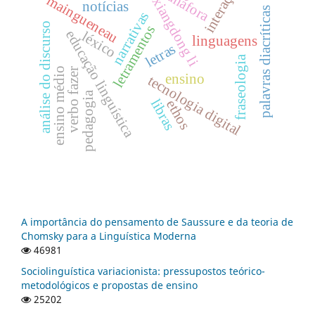
interação
anáfora
maingueneau
xiangdong li
notícias
palavras diacríticas
narrativas
análise do discurso
letramentos
educação linguística
léxico
linguagens
letras
fraseologia
ensino médio
verbo fazer
ensino
tecnologia digital
pedagogia
libras
ethos
A importância do pensamento de Saussure e da teoria de
Chomsky para a Linguística Moderna
46981
Sociolinguística variacionista: pressupostos teórico-
metodológicos e propostas de ensino
25202