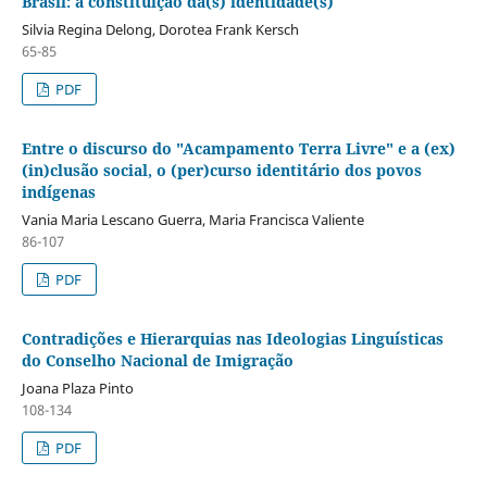
Brasil: a constituição da(s) identidade(s)
Silvia Regina Delong, Dorotea Frank Kersch
65-85
PDF
Entre o discurso do "Acampamento Terra Livre" e a (ex)
(in)clusão social, o (per)curso identitário dos povos
indígenas
Vania Maria Lescano Guerra, Maria Francisca Valiente
86-107
PDF
Contradições e Hierarquias nas Ideologias Linguísticas
do Conselho Nacional de Imigração
Joana Plaza Pinto
108-134
PDF