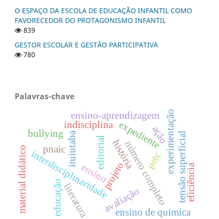
O ESPAÇO DA ESCOLA DE EDUCAÇÃO INFANTIL COMO
FAVORECEDOR DO PROTAGONISMO INFANTIL
839
GESTOR ESCOLAR E GESTÃO PARTICIPATIVA
780
Palavras-chave
experimentação
ensino-aprendizagem
expediente
indisciplina
ação
bullying
ituiutaba
tensão superficial
editorial
história
número completo
pnaic
material didático
interdisciplinaridade
pelc
projeto
ensino
eficiência
educação
literatura
avaliação
ensino de química