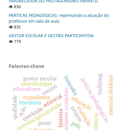
FAVORECEDOR DO PROTAGONISMO INFANTIL
836
PRÁTICAS PEDAGÓGICAS: repensando a atuação do
professor em sala de aula
835
GESTOR ESCOLAR E GESTÃO PARTICIPATIVA
779
Palavras-chave
bullying
ituiutaba
material didático
gestor escolar
práticas pedagógicas
metodologia
ensino
educadores
número completo
editorial
expediente
educação
qualidade
literatura
interdisciplinaridade
avaliação
ação
projeto
currículo
história
eficiência
pnaic
pelc