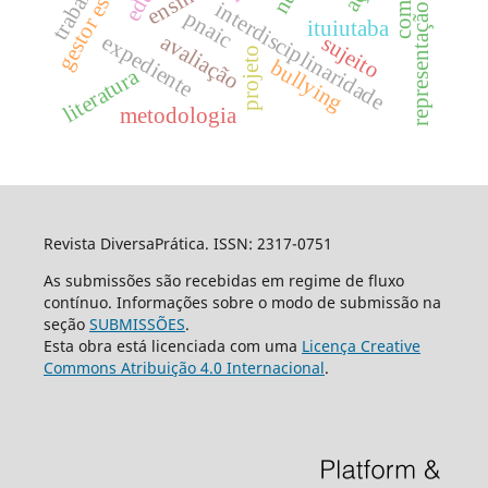
representação por modelos
gestor escolar
trabalho
ensino
interdisciplinaridade
pnaic
ituiutaba
avaliação
expediente
sujeito
projeto
bullying
literatura
metodologia
Revista DiversaPrática. ISSN: 2317-0751
As submissões são recebidas em regime de fluxo
contínuo. Informações sobre o modo de submissão na
seção
SUBMISSÕES
.
Esta obra está licenciada com uma
Licença Creative
Commons Atribuição 4.0 Internacional
.