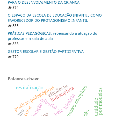
PARA O DESENVOLVIMENTO DA CRIANÇA
874
O ESPAÇO DA ESCOLA DE EDUCAÇÃO INFANTIL COMO
FAVORECEDOR DO PROTAGONISMO INFANTIL
835
PRÁTICAS PEDAGÓGICAS: repensando a atuação do
professor em sala de aula
833
GESTOR ESCOLAR E GESTÃO PARTICIPATIVA
779
Palavras-chave
eficiência
número completo
práticas pedagógicas
revitalização
indisciplina
história
editorial
comunidade
educação
pelc
ação