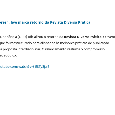
es”: live marca retorno da Revista Diversa Prática
 Uberlândia (UFU) oficializou o retorno da
Revista DiversaPrática
. O even
que foi reestruturado para alinhar-se às melhores práticas de publicação
uma proposta interdisciplinar. O relançamento reafirma o compromisso
pedagógico.
utube.com/watch?v=tlE8Ty3jalE