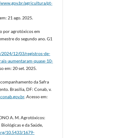
//www.gov.br/agricultura/pt-
 em: 21 ago. 2025.
o por agrotóxicos em
emestre do segundo ano. G1
/2024/12/03/registros-de-
rais-aumentaram-quase-10-
o em: 20 set. 2025.
Acompanhamento da Safra
nto. Brasília, DF: Conab, v.
conab.gov.br
. Acesso em:
ONO A. M. Agrotóxicos:
 Biológicas e da Saúde,
.org/10.5433/1679-