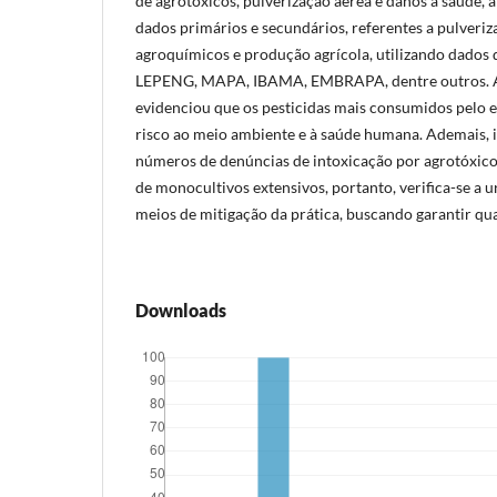
de agrotóxicos, pulverização aérea e danos à saúde,
dados primários e secundários, referentes a pulveri
agroquímicos e produção agrícola, utilizando dad
LEPENG, MAPA, IBAMA, EMBRAPA, dentre outros. A 
evidenciou que os pesticidas mais consumidos pelo 
risco ao meio ambiente e à saúde humana. Ademais, 
números de denúncias de intoxicação por agrotóxic
de monocultivos extensivos, portanto, verifica-se a 
meios de mitigação da prática, buscando garantir qua
Downloads