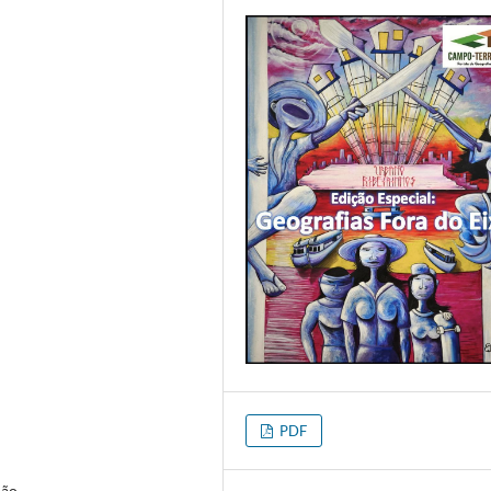
PDF
hão