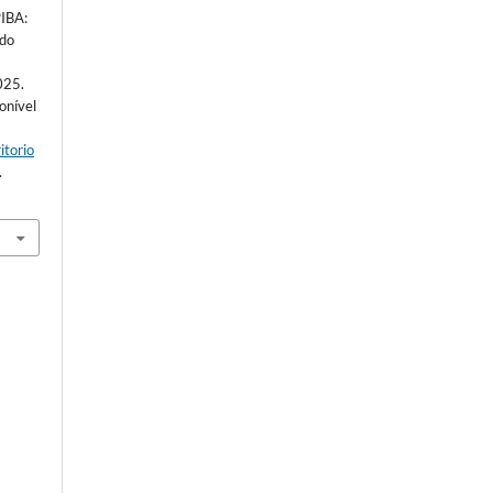
PIBA:
 do
025.
ponível
itorio
.