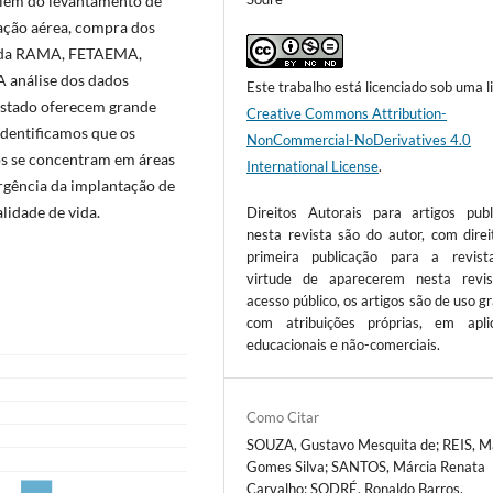
 além do levantamento de
zação aérea, compra dos
os da RAMA, FETAEMA,
análise dos dados
Este trabalho está licenciado sob uma l
estado oferecem grande
Creative Commons Attribution-
identificamos que os
NonCommercial-NoDerivatives 4.0
os se concentram em áreas
International License
.
urgência da implantação de
lidade de vida.
Direitos Autorais para artigos publ
nesta revista são do autor, com direi
primeira publicação para a revis
virtude de aparecerem nesta revi
acesso público, os artigos são de uso gr
com atribuições próprias, em apli
educacionais e não-comerciais.
Como Citar
SOUZA, Gustavo Mesquita de; REIS, M
Gomes Silva; SANTOS, Márcia Renata
Carvalho; SODRÉ, Ronaldo Barros.