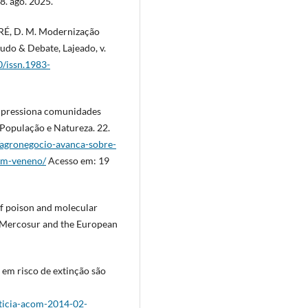
8. ago. 2025.
NDRÉ, D. M. Modernização
udo & Debate, Lajeado, v.
0/issn.1983-
 pressiona comunidades
 População e Natureza. 22.
a/agronegocio-avanca-sobre-
om-veneno/
Acesso em: 19
f poison and molecular
n Mercosur and the European
 em risco de extinção são
ticia-acom-2014-02-