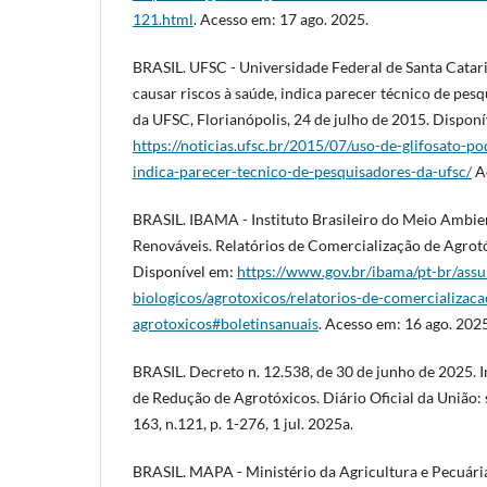
121.html
. Acesso em: 17 ago. 2025.
BRASIL. UFSC - Universidade Federal de Santa Catari
causar riscos à saúde, indica parecer técnico de pes
da UFSC, Florianópolis, 24 de julho de 2015. Disponí
https://noticias.ufsc.br/2015/07/uso-de-glifosato-p
indica-parecer-tecnico-de-pesquisadores-da-ufsc/
Ac
BRASIL. IBAMA - Instituto Brasileiro do Meio Ambie
Renováveis. Relatórios de Comercialização de Agrotóx
Disponível em:
https://www.gov.br/ibama/pt-br/assu
biologicos/agrotoxicos/relatorios-de-comercializaca
agrotoxicos#boletinsanuais
. Acesso em: 16 ago. 2025
BRASIL. Decreto n. 12.538, de 30 de junho de 2025. 
de Redução de Agrotóxicos. Diário Oficial da União: s
163, n.121, p. 1-276, 1 jul. 2025a.
BRASIL. MAPA - Ministério da Agricultura e Pecuári