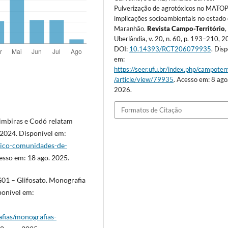
Pulverização de agrotóxicos no MATO
implicações socioambientais no estado
Maranhão.
Revista Campo-Território
,
Uberlândia, v. 20, n. 60, p. 193–210, 2
DOI:
10.14393/RCT206079935
. Dis
em:
https://seer.ufu.br/index.php/campoterr
/article/view/79935
. Acesso em: 8 ago
2026.
Formatos de Citação
mbiras e Codó relatam
 2024. Disponível em:
xico-comunidades-de-
esso em: 18 ago. 2025.
G01 – Glifosato. Monografia
ponível em:
afias/monografias-