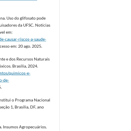
na. Uso do glifosato pode
quisadores da UFSC. Notícias
vel em:
ode-causar-riscos-a-saude-
esso em: 20 ago. 2025.
nte e dos Recursos Naturais
icos. Brasília, 2024.
ntos/quimicos-e-
o-de-
.
Institui o Programa Nacional
eção 1, Brasília, DF, ano
a. Insumos Agropecuários.