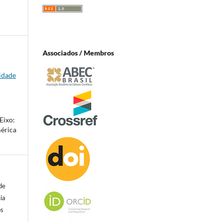
Associados / Membros
lidade
Eixo:
mérica
de
ia
os