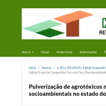
Sobre
Atual
Anteriores
Submissões
F
Início
/
Acervo
/
v. 20 n. 60 (2025): Edição Especial:
Edição Especial: Geografias Fora do Eixo: Decolonialidad
Pulverização de agrotóxicos
socioambientais no estado d