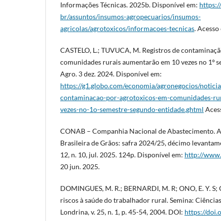
Informações Técnicas. 2025b. Disponível em:
https:
br/assuntos/insumos-agropecuarios/insumos-
agricolas/agrotoxicos/informacoes-tecnicas
. Acesso
CASTELO, L.; TUVUCA, M. Registros de contaminaçã
comunidades rurais aumentarão em 10 vezes no 1º s
Agro. 3 dez. 2024. Disponível em:
https://g1.globo.com/economia/agronegocios/noticia
contaminacao-por-agrotoxicos-em-comunidades-ru
vezes-no-1o-semestre-segundo-entidade.ghtml
Acess
CONAB – Companhia Nacional de Abastecimento. 
Brasileira de Grãos: safra 2024/25, décimo levantame
12, n. 10, jul. 2025. 124p. Disponível em:
http://www.
20 jun. 2025.
DOMINGUES, M. R.; BERNARDI, M. R; ONO, E. Y. S; 
riscos à saúde do trabalhador rural. Semina: Ciências
Londrina, v. 25, n. 1, p. 45-54, 2004. DOI:
https://doi