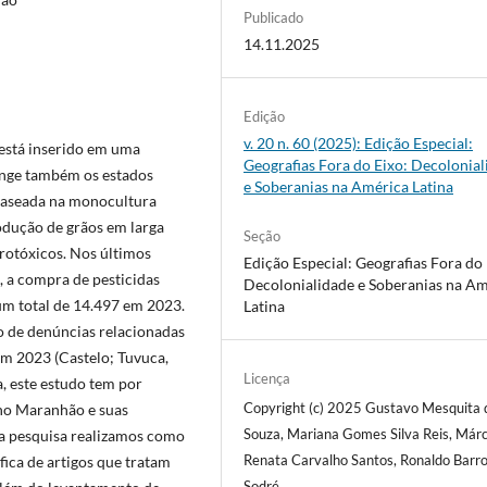
Publicado
14.11.2025
Edição
v. 20 n. 60 (2025): Edição Especial:
 está inserido em uma
Geografias Fora do Eixo: Decolonia
nge também os estados
e Soberanias na América Latina
 baseada na monocultura
rodução de grãos em larga
Seção
agrotóxicos. Nos últimos
Edição Especial: Geografias Fora do 
 a compra de pesticidas
Decolonialidade e Soberanias na A
um total de 14.497 em 2023.
Latina
de denúncias relacionadas
em 2023 (Castelo; Tuvuca,
Licença
, este estudo tem por
Copyright (c) 2025 Gustavo Mesquita 
 no Maranhão e suas
Souza, Mariana Gomes Silva Reis, Márc
da pesquisa realizamos como
Renata Carvalho Santos, Ronaldo Barr
ica de artigos que tratam
Sodré