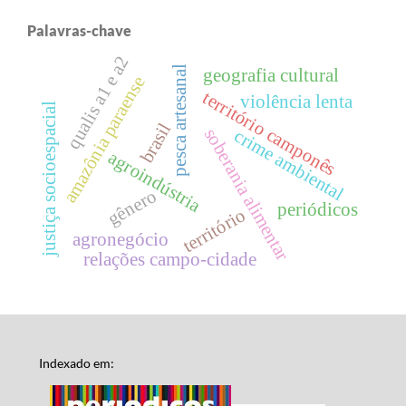
Palavras-chave
qualis a1 e a2
pesca artesanal
geografia cultural
amazônia paraense
território camponês
violência lenta
justiça socioespacial
brasil
soberania alimentar
crime ambiental
agroindústria
gênero
periódicos
território
agronegócio
relações campo-cidade
Indexado em: