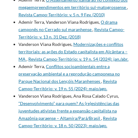
megaempreendimentos em território sul-matogrossense
,
Revista Campo-Território: v. 5 n. 9 Fev. (2010)
Ademir Terra, Vanderson Viana Rodrigues,
O drama
camponês no Cerrado sul maranhense
,
Revista Campo-
Território: v. 13 n. 31 Dez. (2018)
Vanderson Viana Rodrigues,
Modernizações e conflitos
territoriais: as ações do Estado capitalista em Alcântara –
MA
,
Revista Campo-Território: v. 19 n. 54 (2024): jan./abr.
Ademir Terra,
Conflitos socioambientais entre a
preservação ambiental e a reprodução camponesa no
Parque Nacional dos Lençóis Maranhenses
,
Revista
Campo-Território: v. 19 n. 55 (2024): maio/ago.
Vanderson Viana Rodrigues, Ana Rosa Calado Cyrus,
“Desenvolvimento” para quem? As (re)esistências das
juventudes ativistas frente a expansão capitalista na
Amazônia paraense – Altamira/Pará/Brasil
,
Revista
Campo-Território: v. 18 n. 50 (2023): maio/ago.