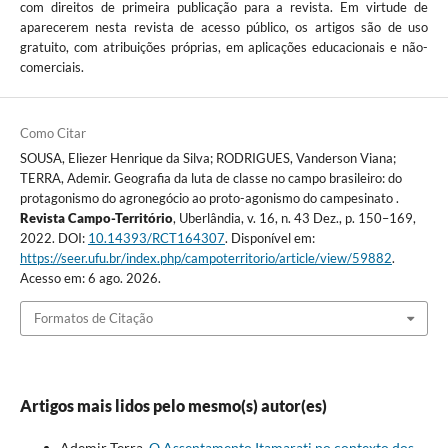
com direitos de primeira publicação para a revista. Em virtude de
aparecerem nesta revista de acesso público, os artigos são de uso
gratuito, com atribuições próprias, em aplicações educacionais e não-
comerciais.
Como Citar
SOUSA, Eliezer Henrique da Silva; RODRIGUES, Vanderson Viana;
TERRA, Ademir. Geografia da luta de classe no campo brasileiro: do
protagonismo do agronegócio ao proto-agonismo do campesinato .
Revista Campo-Território
, Uberlândia, v. 16, n. 43 Dez., p. 150–169,
2022. DOI:
10.14393/RCT164307
. Disponível em:
https://seer.ufu.br/index.php/campoterritorio/article/view/59882
.
Acesso em: 6 ago. 2026.
Formatos de Citação
Artigos mais lidos pelo mesmo(s) autor(es)
Ademir Terra,
O Assentamento Itamarati no contexto dos