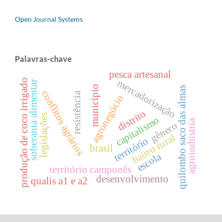
Open Journal Systems
Palavras-chave
pesca artesanal
produção de coco irrigado
mercadorização
soberania alimentar
município
quilombo saco das almas
conflitos agrários
resistência
agronegócio
distrito
legislações
capitalismo
agroindústria
gênero
bairro rural
território
brasil
escola
território camponês
desenvolvimento
qualis a1 e a2