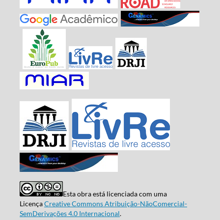
Esta obra está licenciada com uma
Licença
Creative Commons Atribuição-NãoComercial-
SemDerivações 4.0 Internacional
.