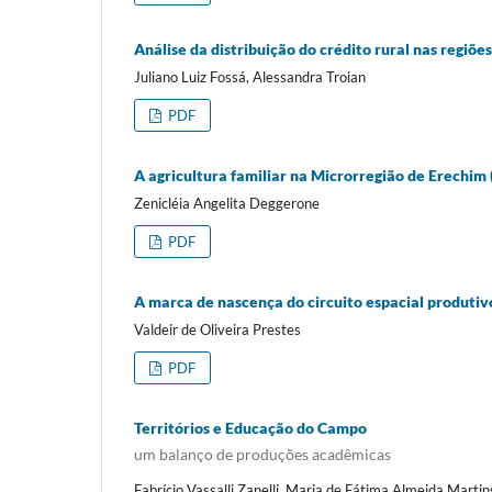
Análise da distribuição do crédito rural nas regiõ
Juliano Luiz Fossá, Alessandra Troian
PDF
A agricultura familiar na Microrregião de Erechim
Zenicléia Angelita Deggerone
PDF
A marca de nascença do circuito espacial produtiv
Valdeir de Oliveira Prestes
PDF
Territórios e Educação do Campo
um balanço de produções acadêmicas
Fabrício Vassalli Zanelli, Maria de Fátima Almeida Martin