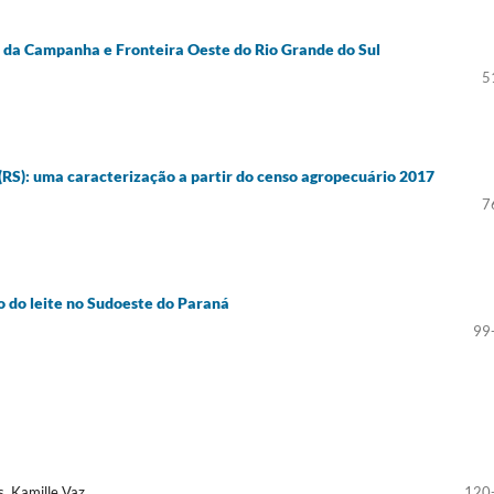
es da Campanha e Fronteira Oeste do Rio Grande do Sul
5
 (RS): uma caracterização a partir do censo agropecuário 2017
7
o do leite no Sudoeste do Paraná
99
s, Kamille Vaz
120