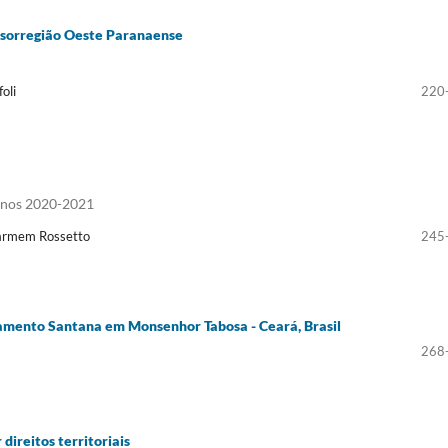
esorregião Oeste Paranaense
oli
220
s anos 2020-2021
Carmem Rossetto
245
tamento Santana em Monsenhor Tabosa - Ceará, Brasil
268
direitos territoriais