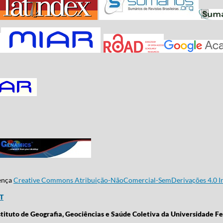
cença
Creative Commons Atribuição-NãoComercial-SemDerivações 4.0 In
CT
stituto de Geografia, Geociências e Saúde Coletiva da Universidade Fe