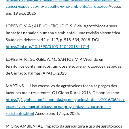
cancer/exposicao-no-trabalho-e-no-ambiente/agrotoxico
Acesso
em: 19 ago. 2025
LOPES, C. V. A.; ALBUQUERQUE, G. S. C de. Agrotóxicos e seus
impactos na saúde humana e ambiental: uma revisão sistemática.
Saúde em debate, v. 42, n. 117, p. 518-534, 2018. DOI:
https://doi.org/10.1590/0103-1104201811714
LOPES, H. R.; GURGEL, A. M.; SANTOS, V. P. Vivendo em
territórios contaminados: um dossiê sobre agrotóxicos nas águas
de Cerrado. Palmas: APATO, 2023.
MARTINS, H. Uso excessivo de agrotóxicos torna as pragas das
lavouras mais resistentes. G1 Globo Rural, 2016. Disponível em:
https://g1.globo.com/economia/agronegocios/noticia/2016/06/uso-
excessivo-de-agrotoxicos-torna-pragas-das-lavouras-mais-
resistentes.html
Acesso em: 17 ago. 2025.
MIGRA AMBIENTAL. Impacto da agricultura e uso de agrotóxicos