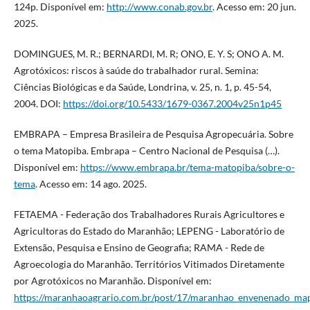
124p. Disponível em:
http://www.conab.gov.br
. Acesso em: 20 jun.
2025.
DOMINGUES, M. R.; BERNARDI, M. R; ONO, E. Y. S; ONO A. M.
Agrotóxicos: riscos à saúde do trabalhador rural. Semina:
Ciências Biológicas e da Saúde, Londrina, v. 25, n. 1, p. 45-54,
2004. DOI:
https://doi.org/10.5433/1679-0367.2004v25n1p45
EMBRAPA – Empresa Brasileira de Pesquisa Agropecuária. Sobre
o tema Matopiba. Embrapa – Centro Nacional de Pesquisa (…).
Disponível em:
https://www.embrapa.br/tema-matopiba/sobre-o-
tema
. Acesso em: 14 ago. 2025.
FETAEMA - Federação dos Trabalhadores Rurais Agricultores e
Agricultoras do Estado do Maranhão; LEPENG - Laboratório de
Extensão, Pesquisa e Ensino de Geografia; RAMA - Rede de
Agroecologia do Maranhão. Territórios Vitimados Diretamente
por Agrotóxicos no Maranhão. Disponível em:
https://maranhaoagrario.com.br/post/17/maranhao_envenenado_map