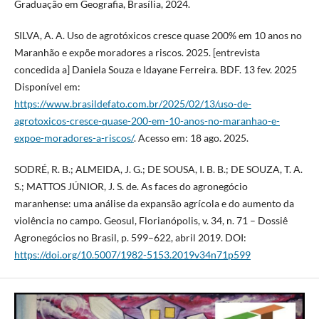
Graduação em Geografia, Brasília, 2024.
SILVA, A. A. Uso de agrotóxicos cresce quase 200% em 10 anos no
Maranhão e expõe moradores a riscos. 2025. [entrevista
concedida a] Daniela Souza e Idayane Ferreira. BDF. 13 fev. 2025
Disponível em:
https://www.brasildefato.com.br/2025/02/13/uso-de-
agrotoxicos-cresce-quase-200-em-10-anos-no-maranhao-e-
expoe-moradores-a-riscos/
. Acesso em: 18 ago. 2025.
SODRÉ, R. B.; ALMEIDA, J. G.; DE SOUSA, I. B. B.; DE SOUZA, T. A.
S.; MATTOS JÚNIOR, J. S. de. As faces do agronegócio
maranhense: uma análise da expansão agrícola e do aumento da
violência no campo. Geosul, Florianópolis, v. 34, n. 71 – Dossiê
Agronegócios no Brasil, p. 599–622, abril 2019. DOI:
https://doi.org/10.5007/1982-5153.2019v34n71p599