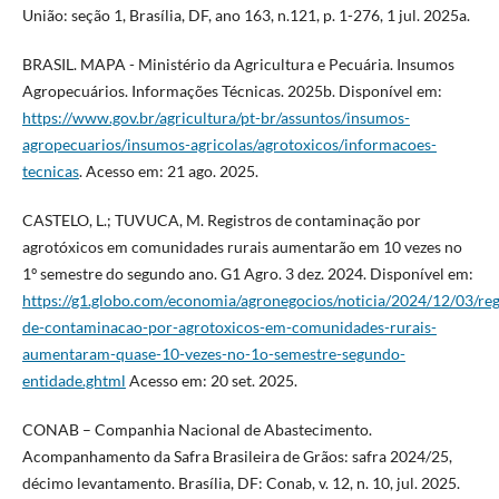
União: seção 1, Brasília, DF, ano 163, n.121, p. 1-276, 1 jul. 2025a.
BRASIL. MAPA - Ministério da Agricultura e Pecuária. Insumos
Agropecuários. Informações Técnicas. 2025b. Disponível em:
https://www.gov.br/agricultura/pt-br/assuntos/insumos-
agropecuarios/insumos-agricolas/agrotoxicos/informacoes-
tecnicas
. Acesso em: 21 ago. 2025.
CASTELO, L.; TUVUCA, M. Registros de contaminação por
agrotóxicos em comunidades rurais aumentarão em 10 vezes no
1º semestre do segundo ano. G1 Agro. 3 dez. 2024. Disponível em:
https://g1.globo.com/economia/agronegocios/noticia/2024/12/03/reg
de-contaminacao-por-agrotoxicos-em-comunidades-rurais-
aumentaram-quase-10-vezes-no-1o-semestre-segundo-
entidade.ghtml
Acesso em: 20 set. 2025.
CONAB – Companhia Nacional de Abastecimento.
Acompanhamento da Safra Brasileira de Grãos: safra 2024/25,
décimo levantamento. Brasília, DF: Conab, v. 12, n. 10, jul. 2025.