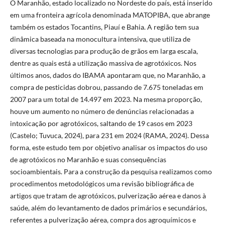
O Maranhão, estado localizado no Nordeste do país, está inserido
em uma fronteira agrícola denominada MATOPIBA, que abrange
também os estados Tocantins, Piauí e Bahia. A região tem sua
dinâmica baseada na monocultura intensiva, que utiliza de
diversas tecnologias para produção de grãos em larga escala,
dentre as quais está a utilização massiva de agrotóxicos. Nos
últimos anos, dados do IBAMA apontaram que, no Maranhão, a
compra de pesticidas dobrou, passando de 7.675 toneladas em
2007 para um total de 14.497 em 2023. Na mesma proporção,
houve um aumento no número de denúncias relacionadas a
intoxicação por agrotóxicos, saltando de 19 casos em 2023
(Castelo; Tuvuca, 2024), para 231 em 2024 (RAMA, 2024). Dessa
forma, este estudo tem por objetivo analisar os impactos do uso
de agrotóxicos no Maranhão e suas consequências
socioambientais. Para a construção da pesquisa realizamos como
procedimentos metodológicos uma revisão bibliográfica de
artigos que tratam de agrotóxicos, pulverização aérea e danos à
saúde, além do levantamento de dados primários e secundários,
referentes a pulverização aérea, compra dos agroquímicos e