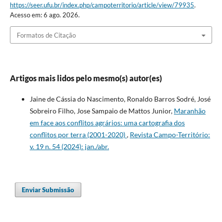
https://seer.ufu.br/index.php/campoterritorio/article/view/79935
.
Acesso em: 6 ago. 2026.
Formatos de Citação
Artigos mais lidos pelo mesmo(s) autor(es)
Jaine de Cássia do Nascimento, Ronaldo Barros Sodré, José
Sobreiro Filho, Jose Sampaio de Mattos Junior,
Maranhão
em face aos conflitos agrários: uma cartografia dos
conflitos por terra (2001-2020)
,
Revista Campo-Território:
v. 19 n. 54 (2024): jan./abr.
Enviar Submissão