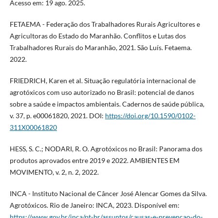
Acesso em: 19 ago. 2025.
FETAEMA - Federação dos Trabalhadores Rurais Agricultores e
Agricultoras do Estado do Maranhão. Conflitos e Lutas dos
Trabalhadores Rurais do Maranhão, 2021. São Luís. Fetaema.
2022.
FRIEDRICH, Karen et al. Situação regulatória internacional de
agrotóxicos com uso autorizado no Brasil: potencial de danos
sobre a saúde e impactos ambientais. Cadernos de saúde pública,
v. 37, p. e00061820, 2021. DOI:
https://doi.org/10.1590/0102-
311X00061820
HESS, S. C.; NODARI, R. O. Agrotóxicos no Brasil: Panorama dos
produtos aprovados entre 2019 e 2022. AMBIENTES EM
MOVIMENTO, v. 2, n. 2, 2022.
INCA - Instituto Nacional de Câncer José Alencar Gomes da Silva.
Agrotóxicos. Rio de Janeiro: INCA, 2023. Disponível em:
https://www.gov.br/inca/pt-br/assuntos/causas-e-prevencao-do-