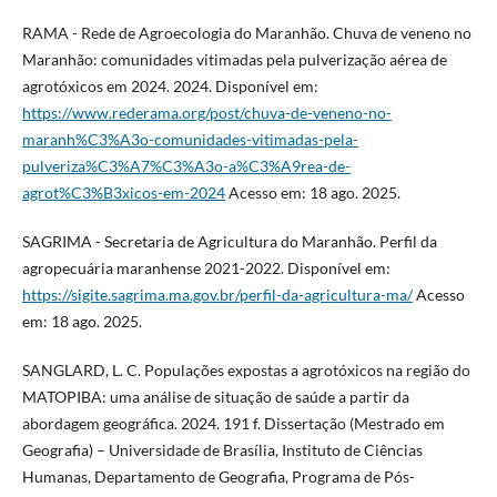
RAMA - Rede de Agroecologia do Maranhão. Chuva de veneno no
Maranhão: comunidades vitimadas pela pulverização aérea de
agrotóxicos em 2024. 2024. Disponível em:
https://www.rederama.org/post/chuva-de-veneno-no-
maranh%C3%A3o-comunidades-vitimadas-pela-
pulveriza%C3%A7%C3%A3o-a%C3%A9rea-de-
agrot%C3%B3xicos-em-2024
Acesso em: 18 ago. 2025.
SAGRIMA - Secretaria de Agricultura do Maranhão. Perfil da
agropecuária maranhense 2021-2022. Disponível em:
https://sigite.sagrima.ma.gov.br/perfil-da-agricultura-ma/
Acesso
em: 18 ago. 2025.
SANGLARD, L. C. Populações expostas a agrotóxicos na região do
MATOPIBA: uma análise de situação de saúde a partir da
abordagem geográfica. 2024. 191 f. Dissertação (Mestrado em
Geografia) – Universidade de Brasília, Instituto de Ciências
Humanas, Departamento de Geografia, Programa de Pós-