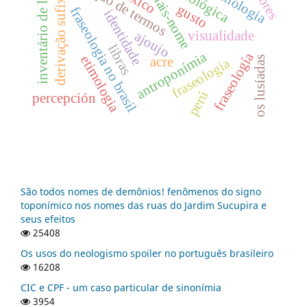
formação de termos
inventário de libras
terminologia
sinais-nome
léxico
derivação sufixal
gusto
fraseologia no brasil
identidade
visualidade
ajoujo
libras
antroponímia
fraseología
etimologia
acre
os lusíadas
fraseologia
perú
percepción
São todos nomes de demônios! fenômenos do signo
toponímico nos nomes das ruas do Jardim Sucupira e
seus efeitos
25408
Os usos do neologismo spoiler no português brasileiro
16208
CIC e CPF - um caso particular de sinonímia
3954