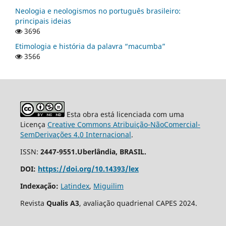
Neologia e neologismos no português brasileiro:
principais ideias
3696
Etimologia e história da palavra “macumba”
3566
Esta obra está licenciada com uma
Licença
Creative Commons Atribuição-NãoComercial-
SemDerivações 4.0 Internacional
.
ISSN:
2447-9551.Uberlândia, BRASIL.
DOI:
https://doi.org/10.14393/lex
Indexação:
Latindex
,
Miguilim
Revista
Qualis A3
, avaliação quadrienal CAPES 2024.