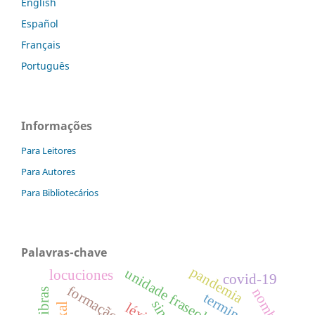
English
Español
Français
Português
Informações
Para Leitores
Para Autores
Para Bibliotecários
Palavras-chave
pandemia
unidade fraseológica
locuciones
covid-19
nombres