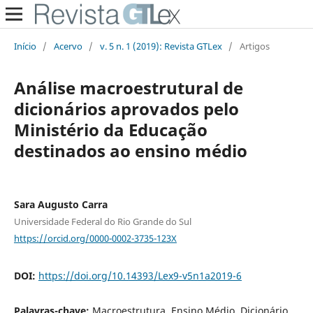
Início
/
Acervo
/
v. 5 n. 1 (2019): Revista GTLex
/
Artigos
Análise macroestrutural de
dicionários aprovados pelo
Ministério da Educação
destinados ao ensino médio
Sara Augusto Carra
Universidade Federal do Rio Grande do Sul
https://orcid.org/0000-0002-3735-123X
DOI:
https://doi.org/10.14393/Lex9-v5n1a2019-6
Palavras-chave:
Macroestrutura, Ensino Médio, Dicionário