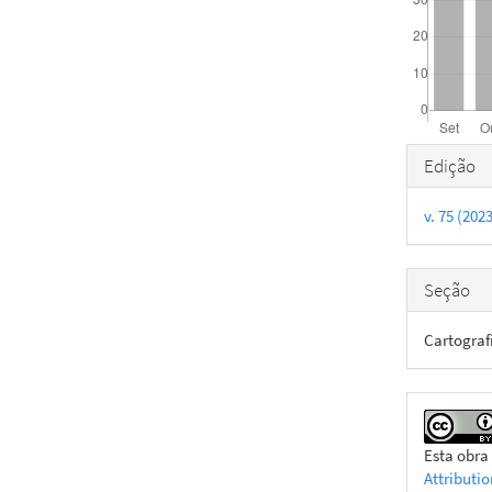
Detal
Edição
do
v. 75 (20
artigo
Seção
Cartograf
Esta obra
Attributi