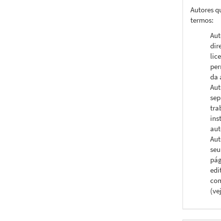
Autores q
termos:
Aut
dir
lic
per
da 
Aut
sep
tra
ins
aut
Aut
seu
pág
edi
com
(ve