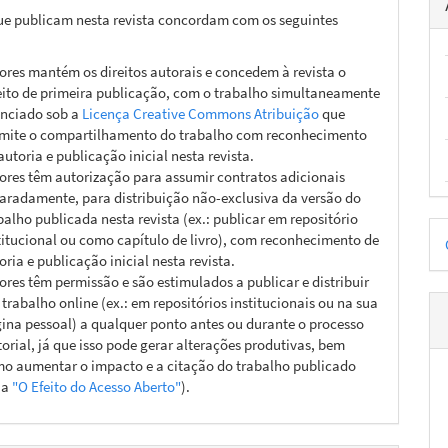
ue publicam nesta revista concordam com os seguintes
ores mantém os direitos autorais e concedem à revista o
eito de primeira publicação, com o trabalho simultaneamente
enciado sob a
Licença Creative Commons Atribuição
que
mite o compartilhamento do trabalho com reconhecimento
autoria e publicação inicial nesta revista.
ores têm autorização para assumir contratos adicionais
aradamente, para distribuição não-exclusiva da versão do
balho publicada nesta revista (ex.: publicar em repositório
D
titucional ou como capítulo de livro), com reconhecimento de
p
oria e publicação inicial nesta revista.
ores têm permissão e são estimulados a publicar e distribuir
 trabalho online (ex.: em repositórios institucionais ou na sua
ina pessoal) a qualquer ponto antes ou durante o processo
torial, já que isso pode gerar alterações produtivas, bem
o aumentar o impacto e a citação do trabalho publicado
ja
"O Efeito do Acesso Aberto"
).