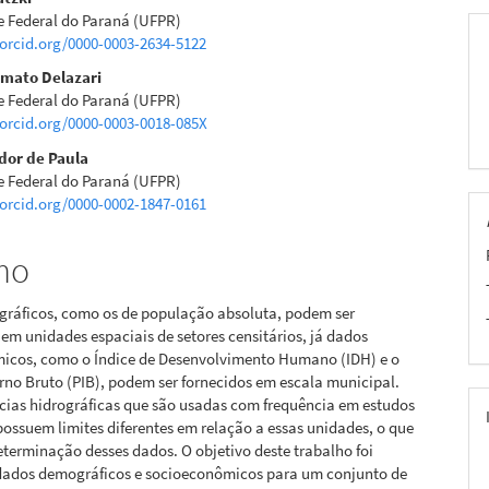
eúdo
e Federal do Paraná (UFPR)
/orcid.org/0000-0003-2634-5122
amato Delazari
e Federal do Paraná (UFPR)
pal
/orcid.org/0000-0003-0018-085X
dor de Paula
e Federal do Paraná (UFPR)
/orcid.org/0000-0002-1847-0161
mo
ráficos, como os de população absoluta, podem ser
em unidades espaciais de setores censitários, já dados
icos, como o Índice de Desenvolvimento Humano (IDH) e o
rno Bruto (PIB), podem ser fornecidos em escala municipal.
cias hidrográficas que são usadas com frequência em estudos
ossuem limites diferentes em relação a essas unidades, o que
determinação desses dados. O objetivo deste trabalho foi
dados demográficos e socioeconômicos para um conjunto de