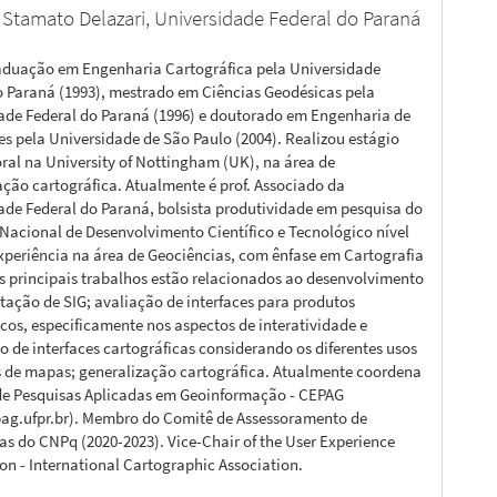
 Stamato Delazari,
Universidade Federal do Paraná
aduação em Engenharia Cartográfica pela Universidade
o Paraná (1993), mestrado em Ciências Geodésicas pela
ade Federal do Paraná (1996) e doutorado em Engenharia de
es pela Universidade de São Paulo (2004). Realizou estágio
ral na University of Nottingham (UK), na área de
ação cartográfica. Atualmente é prof. Associado da
ade Federal do Paraná, bolsista produtividade em pesquisa do
Nacional de Desenvolvimento Científico e Tecnológico nível
xperiência na área de Geociências, com ênfase em Cartografia
us principais trabalhos estão relacionados ao desenvolvimento
tação de SIG; avaliação de interfaces para produtos
icos, especificamente nos aspectos de interatividade e
o de interfaces cartográficas considerando os diferentes usos
s de mapas; generalização cartográfica. Atualmente coordena
de Pesquisas Aplicadas em Geoinformação - CEPAG
g.ufpr.br). Membro do Comitê de Assessoramento de
as do CNPq (2020-2023). Vice-Chair of the User Experience
n - International Cartographic Association.