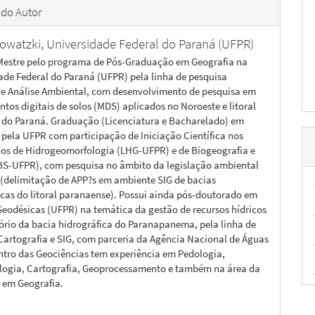
 do Autor
Nowatzki,
Universidade Federal do Paraná (UFPR)
Mestre pelo programa de Pós-Graduação em Geografia na
ade Federal do Paraná (UFPR) pela linha de pesquisa
e Análise Ambiental, com desenvolvimento de pesquisa em
os digitais de solos (MDS) aplicados no Noroeste e litoral
 do Paraná. Graduação (Licenciatura e Bacharelado) em
 pela UFPR com participação de Iniciação Científica nos
ios de Hidrogeomorfologia (LHG-UFPR) e de Biogeografia e
BS-UFPR), com pesquisa no âmbito da legislação ambiental
a (delimitação de APP?s em ambiente SIG de bacias
icas do litoral paranaense). Possui ainda pós-doutorado em
Geodésicas (UFPR) na temática da gestão de recursos hídricos
itório da bacia hidrográfica do Paranapanema, pela linha de
Cartografia e SIG, com parceria da Agência Nacional de Águas
ntro das Geociências tem experiência em Pedologia,
ogia, Cartografia, Geoprocessamento e também na área da
 em Geografia.