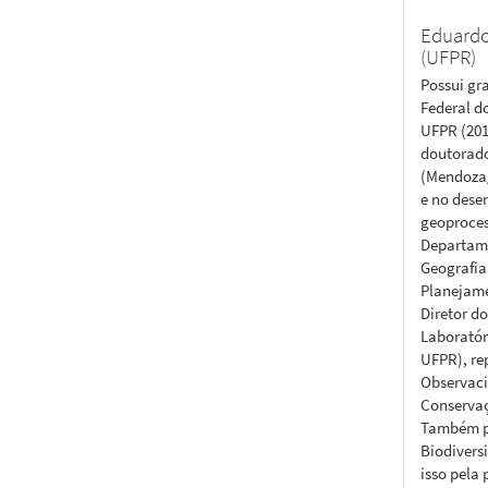
Eduardo
(UFPR)
Possui gr
Federal d
UFPR (201
doutorad
(Mendoza/
e no dese
geoproces
Departam
Geografia
Planejame
Diretor d
Laboratór
UFPR), re
Observació
Conservaç
Também pr
Biodivers
isso pela