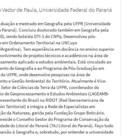
 Vedor de Paula,
Universidade Federal do Paraná
aduação e mestrado em Geografia pela UFPR (Universidade
o Paraná). Concluiu doutorado também em Geografia pela
0), sendo bolsista DTI-1 do CNPq. Desenvolveu pós-
o em Ordenamento Territorial na UNCuyo
Argentina). Tem experiência em docência no ensino superior
nvolvimento de projetos técnicos e acadêmicos na área de
samento aplicado a estudos ambientais. Está vinculado ao
ento de Geografia e ao Programa de Pós-Graduação em
 da UFPR, onde desenvolve pesquisas na área de
nto e Gestão Ambiental do Território. Atualmente é Vice-
o Setor de Ciências da Terra da UFPR, coordenador do
io de Geoprocessamento e Estudos Ambientais (LAGEAMB-
presentante do Brasil na RIDOT (Red ìberoamericana de
n Territorial) e integra a Rede de Especialistas em
ão da Natureza, gerida pela Fundação Grupo Boticário.
eside o Conselho Gestor do Programa de Conservação da
idade do Litoral do Paraná (TAJ Litoral do Paraná). Faço tudo
 paixão à Geografia e, sobretudo, por entender a universidade