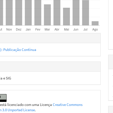
hes
23): Publicação Contínua
ia e SIG
 está licenciado com uma Licença
Creative Commons
on 3.0 Unported License
.