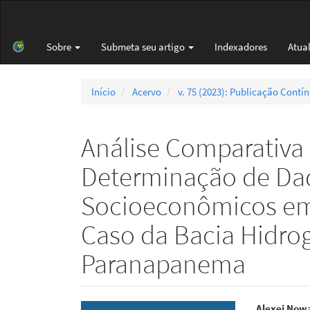
Navegação
Principal
Conteúdo
Sobre
Submeta seu artigo
Indexadores
Atua
principal
Barra
Lateral
Início
Acervo
v. 75 (2023): Publicação Contí
Análise Comparativa
Determinação de Da
Socioeconômicos em 
Caso da Bacia Hidrog
Paranapanema
Alexei Now