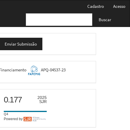
Cadastro
Acesso
Buscar
nviar
Enviar Submissão
ubmissão
FAPEMIG
Financiamento
APQ-04537-23
scimago
0.177
2025
SJR
Q4
Powered by