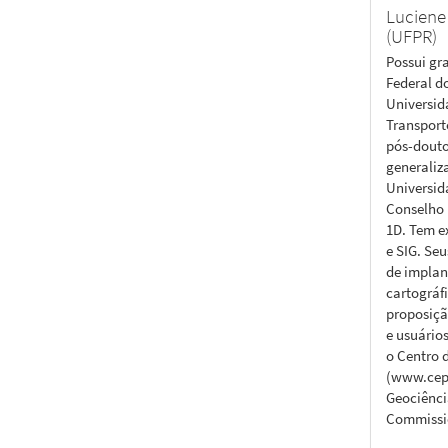
Luciene
(UFPR)
Possui gr
Federal d
Universid
Transport
pós-douto
generaliz
Universid
Conselho 
1D. Tem e
e SIG. Se
de implan
cartográf
proposiçã
e usuário
o Centro 
(www.cepa
Geociênci
Commissio