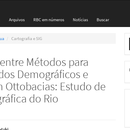
l
Arquivos
RBC em números
Notícias
Buscar
E
nua
Cartografia e SIG
S
 entre Métodos para
dos Demográficos e
Ottobacias: Estudo de
ráfica do Rio
atzki