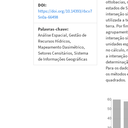
ottobacias,
DOI:
estados de S
https://doi.org/10.14393/rbcv7
interseção s
5n0a-66498
utilizada a 
terra. Por f
Palavras-chave:
agrupamento
Análise Espacial, Gestão de
interseção 
Recursos Hídricos,
unidades es
Mapeamento Dasimétrico,
no cálculo,
Setores Censitários, Sistema
a interseção
de Informações Geográficas
determinaçã
Para os dad
os métodos 
quadrados.
Downloads