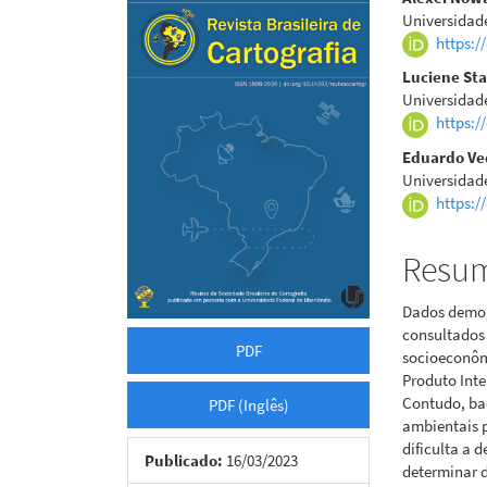
Barra
Cont
Universidad
lateral
do
https:/
de
artigo
Luciene St
Universidad
artigos
princi
https:/
Eduardo Ve
Universidad
https:/
Resu
Dados demog
consultados 
PDF
socioeconôm
Produto Inte
Contudo, ba
PDF (Inglês)
ambientais p
dificulta a 
Publicado:
16/03/2023
determinar 