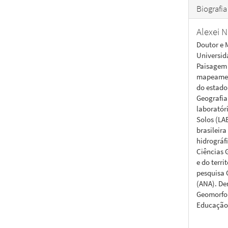
Biografia
Alexei 
Doutor e 
Universid
Paisagem 
mapeament
do estado
Geografia
laboratór
Solos (LA
brasileir
hidrográf
Ciências 
e do terr
pesquisa 
(ANA). De
Geomorfol
Educação