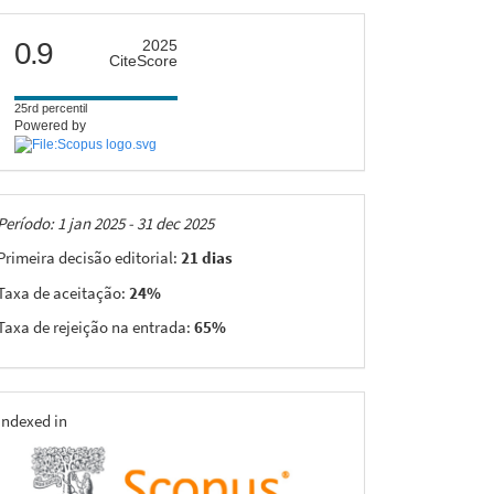
citescore
0.9
2025
CiteScore
25rd percentil
Powered by
Taxas
Período: 1 jan 2025 - 31 dec 2025
Primeira decisão editorial:
21 dias
Taxa de aceitação:
24%
Taxa de rejeição na entrada:
65%
indexing
Indexed in