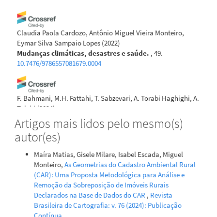
Claudia Paola Cardozo, Antônio Miguel Vieira Monteiro,
Eymar Silva Sampaio Lopes
(2022)
Mudanças climáticas, desastres e saúde.
, 49.
10.7476/9786557081679.0004
F. Bahmani, M.H. Fattahi, T. Sabzevari, A. Torabi Haghighi, A.
Talebi
(2024)
Shallow Landslide Modeling in Complex Hillslope by
Artigos mais lidos pelo mesmo(s)
Using TOPMODEL and SINMAP Models.
Journal Of The
autor(es)
Geological Society Of India, 100(11), 1603.
10.17491/jgsi/2024/174019
Maíra Matias, Gisele Milare, Isabel Escada, Miguel
Monteiro,
As Geometrias do Cadastro Ambiental Rural
(CAR): Uma Proposta Metodológica para Análise e
Tèhrrie König, Hermann J. H. Kux, Alessandra C. Corsi
(2022)
Remoção da Sobreposição de Imóveis Rurais
Advanced Models Applied for the Elaboration of
Declarados na Base de Dados do CAR
,
Revista
Landslide-Prone Maps, a Review.
International Journal of
Brasileira de Cartografia: v. 76 (2024): Publicação
Geosciences, 13(03), 174.
Contínua