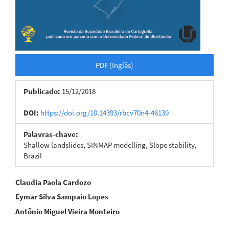
PDF (Inglês)
Publicado:
15/12/2018
DOI:
https://doi.org/10.14393/rbcv70n4-46139
Palavras-chave:
Shallow landslides, SINMAP modelling, Slope stability,
Brazil
Conteúdo
Claudia Paola Cardozo
Eymar Silva Sampaio Lopes
do
Antônio Miguel Vieira Monteiro
artigo