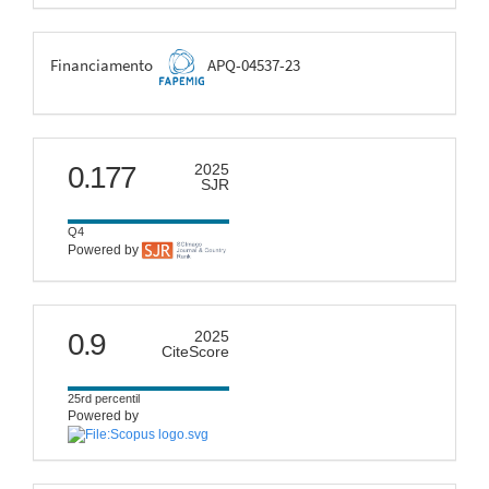
FAPEMIG
Financiamento
APQ-04537-23
scimago
0.177
2025
SJR
Q4
Powered by
citescore
0.9
2025
CiteScore
25rd percentil
Powered by