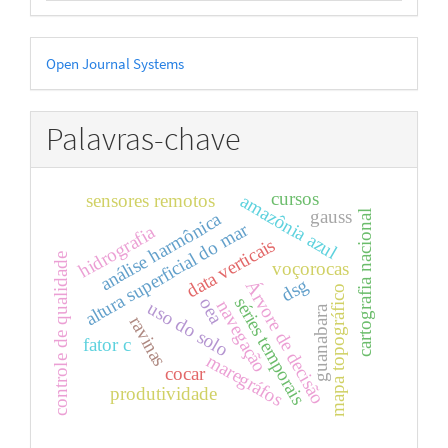
Desenvolvido
Open Journal Systems
por
Palavras-chave
cursos
sensores remotos
amazônia azul
gauss
cartografia nacional
análise harmônica
altura superficial do mar
hidrografia
data verticais
controle de qualidade
voçorocas
dsg
Árvore de decisão
mapa topográfico
séries temporais
oea
navegação
uso do solo
guanabara
ravinas
fator c
maregráfos
cocar
produtividade