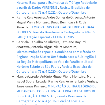
Noturna Basal para a Estimativa de Tráfego Rodoviário
a partir de Dados VIIRS/DNB
,
Revista Brasileira de
Cartografia: v. 73 n. 4 (2021): Outubro/Dezembro
Karine Reis Ferreira, André Gomes de Oliveira, Antônio
Miguel Vieira Monteiro, Diego Benincasa F. C. de
Almeida,
TEMPORAL GIS AND SPATIOTEMPORAL DATA
SOURCES
,
Revista Brasileira de Cartografia: v. 68 n. 6
(2016): Edição Especial – GEOINFO 2015
Gabriela Carvalho de Oliveira, Tathiane Mayumi
Anazawa, Antonio Miguel Vieira Monteiro,
Microssimulação Espacial Combinada com Método de
Regionalização Skater: Um Estudo para a Sub-região 4
da Região Metropolitana do Vale do Paraíba e Litoral
Norte no Estado de São Paulo
,
Revista Brasileira de
Cartografia: v. 72 n. 4 (2020): Outubro/Dezembro
Marcio Azeredo, Antônio Miguel Vieira Monteiro, Maria
Isabel Sobral Escada, Karine Reis Ferreira, Lúbia Vinhas,
Taise Farias Pinheiro,
MINERAÇÃO DE TRAJETÓRIAS DE
MUDANÇA DE COBERTURA DA TERRA EM ESTUDOS DE
DEGRADAÇÃO FLORESTAL
,
Revista Brasileira de
Cartografia: v. 68 n. 4 (2016): Edição Especial –