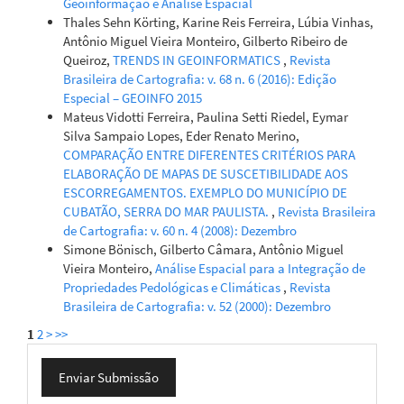
Geoinformação e Análise Espacial
Thales Sehn Körting, Karine Reis Ferreira, Lúbia Vinhas,
Antônio Miguel Vieira Monteiro, Gilberto Ribeiro de
Queiroz,
TRENDS IN GEOINFORMATICS
,
Revista
Brasileira de Cartografia: v. 68 n. 6 (2016): Edição
Especial – GEOINFO 2015
Mateus Vidotti Ferreira, Paulina Setti Riedel, Eymar
Silva Sampaio Lopes, Eder Renato Merino,
COMPARAÇÃO ENTRE DIFERENTES CRITÉRIOS PARA
ELABORAÇÃO DE MAPAS DE SUSCETIBILIDADE AOS
ESCORREGAMENTOS. EXEMPLO DO MUNICÍPIO DE
CUBATÃO, SERRA DO MAR PAULISTA.
,
Revista Brasileira
de Cartografia: v. 60 n. 4 (2008): Dezembro
Simone Bönisch, Gilberto Câmara, Antônio Miguel
Vieira Monteiro,
Análise Espacial para a Integração de
Propriedades Pedológicas e Climáticas
,
Revista
Brasileira de Cartografia: v. 52 (2000): Dezembro
1
2
>
>>
Enviar
Enviar Submissão
Submissão