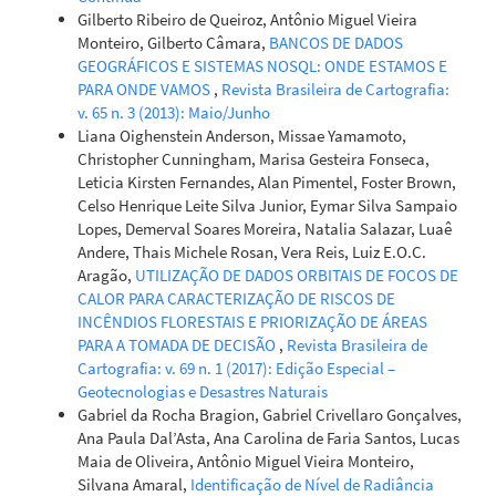
10.4236/ijg.2022.133010
Gilberto Ribeiro de Queiroz, Antônio Miguel Vieira
Monteiro, Gilberto Câmara,
BANCOS DE DADOS
GEOGRÁFICOS E SISTEMAS NOSQL: ONDE ESTAMOS E
PARA ONDE VAMOS
,
Revista Brasileira de Cartografia:
Geovane J. Alves, Carlos R. Mello, Li Guo, Michael S. Thebaldi
v. 65 n. 3 (2013): Maio/Junho
(2022)
Liana Oighenstein Anderson, Missae Yamamoto,
Natural disaster in the mountainous region of Rio de
Christopher Cunningham, Marisa Gesteira Fonseca,
Janeiro state, Brazil: Assessment of the daily rainfall
Leticia Kirsten Fernandes, Alan Pimentel, Foster Brown,
erosivity as an early warning index.
International Soil and
Celso Henrique Leite Silva Junior, Eymar Silva Sampaio
Water Conservation Research, 10(4), 547.
Lopes, Demerval Soares Moreira, Natalia Salazar, Luaê
10.1016/j.iswcr.2022.02.002
Andere, Thais Michele Rosan, Vera Reis, Luiz E.O.C.
Aragão,
UTILIZAÇÃO DE DADOS ORBITAIS DE FOCOS DE
CALOR PARA CARACTERIZAÇÃO DE RISCOS DE
Farid Bahmani, Mohamad Hadi Fattahi, Touraj Sabzevari, Ali
INCÊNDIOS FLORESTAIS E PRIORIZAÇÃO DE ÁREAS
Torabi Haghighi, Ali Talebi
(2022)
PARA A TOMADA DE DECISÃO
,
Revista Brasileira de
Spatial–temporal analysis of landslides in complex
Cartografia: v. 69 n. 1 (2017): Edição Especial –
hillslopes of catchments using Dynamic Topmodel.
Acta
Geotecnologias e Desastres Naturais
Geophysica, 70(3), 1417.
Gabriel da Rocha Bragion, Gabriel Crivellaro Gonçalves,
10.1007/s11600-022-00786-8
Ana Paula Dal’Asta, Ana Carolina de Faria Santos, Lucas
Maia de Oliveira, Antônio Miguel Vieira Monteiro,
Silvana Amaral,
Identificação de Nível de Radiância