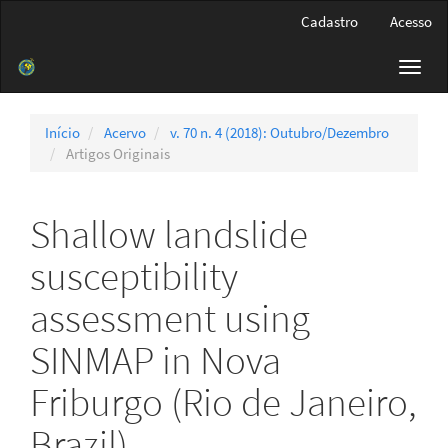
Navegação
Cadastro
Acesso
Principal
Conteúdo
Toggl
principal
navig
Barra
Lateral
Início
Acervo
v. 70 n. 4 (2018): Outubro/Dezembro
Artigos Originais
Shallow landslide
susceptibility
assessment using
SINMAP in Nova
Friburgo (Rio de Janeiro,
Brazil)