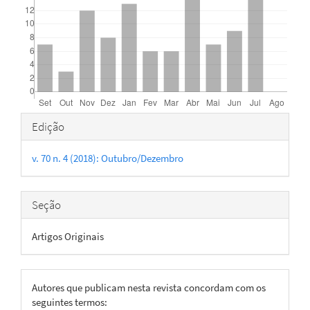
Detalhes
Edição
do
v. 70 n. 4 (2018): Outubro/Dezembro
artigo
Seção
Artigos Originais
Autores que publicam nesta revista concordam com os
seguintes termos: