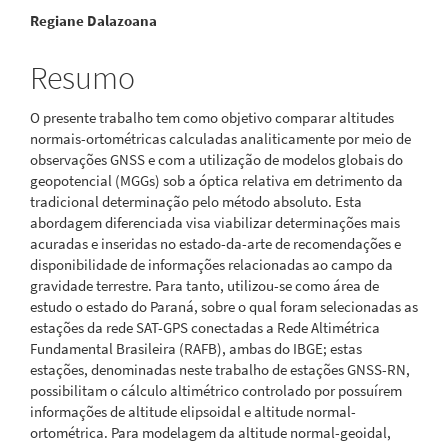
Regiane Dalazoana
do
artigo
Resumo
principal
O presente trabalho tem como objetivo comparar altitudes
normais-ortométricas calculadas analiticamente por meio de
observações GNSS e com a utilização de modelos globais do
geopotencial (MGGs) sob a óptica relativa em detrimento da
tradicional determinação pelo método absoluto. Esta
abordagem diferenciada visa viabilizar determinações mais
acuradas e inseridas no estado-da-arte de recomendações e
disponibilidade de informações relacionadas ao campo da
gravidade terrestre. Para tanto, utilizou-se como área de
estudo o estado do Paraná, sobre o qual foram selecionadas as
estações da rede SAT-GPS conectadas a Rede Altimétrica
Fundamental Brasileira (RAFB), ambas do IBGE; estas
estações, denominadas neste trabalho de estações GNSS-RN,
possibilitam o cálculo altimétrico controlado por possuírem
informações de altitude elipsoidal e altitude normal-
ortométrica. Para modelagem da altitude normal-geoidal,