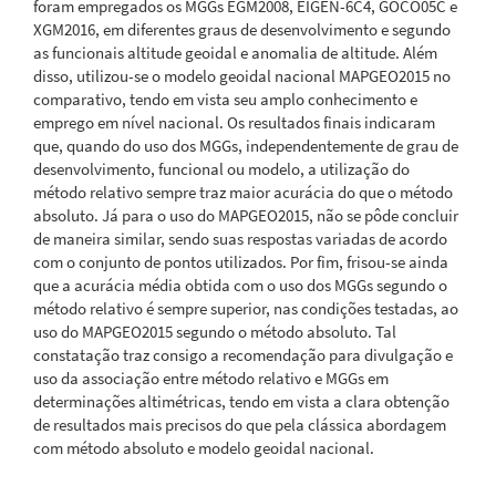
foram empregados os MGGs EGM2008, EIGEN-6C4, GOCO05C e
XGM2016, em diferentes graus de desenvolvimento e segundo
as funcionais altitude geoidal e anomalia de altitude. Além
disso, utilizou-se o modelo geoidal nacional MAPGEO2015 no
comparativo, tendo em vista seu amplo conhecimento e
emprego em nível nacional. Os resultados finais indicaram
que, quando do uso dos MGGs, independentemente de grau de
desenvolvimento, funcional ou modelo, a utilização do
método relativo sempre traz maior acurácia do que o método
absoluto. Já para o uso do MAPGEO2015, não se pôde concluir
de maneira similar, sendo suas respostas variadas de acordo
com o conjunto de pontos utilizados. Por fim, frisou-se ainda
que a acurácia média obtida com o uso dos MGGs segundo o
método relativo é sempre superior, nas condições testadas, ao
uso do MAPGEO2015 segundo o método absoluto. Tal
constatação traz consigo a recomendação para divulgação e
uso da associação entre método relativo e MGGs em
determinações altimétricas, tendo em vista a clara obtenção
de resultados mais precisos do que pela clássica abordagem
com método absoluto e modelo geoidal nacional.