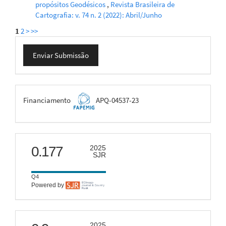
propósitos Geodésicos
,
Revista Brasileira de
Cartografia: v. 74 n. 2 (2022): Abril/Junho
1
2
>
>>
Enviar
Enviar Submissão
Submissão
FAPEMIG
Financiamento
APQ-04537-23
scimago
0.177
2025
SJR
Q4
Powered by
citescore
2025