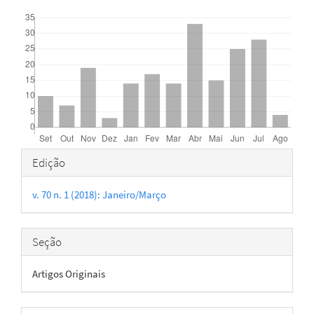
Downloads
Detalhes
Edição
do
v. 70 n. 1 (2018): Janeiro/Março
artigo
Seção
Artigos Originais