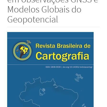
Modelos Globais do
Geopotencial
Barra
lateral
de
artigos