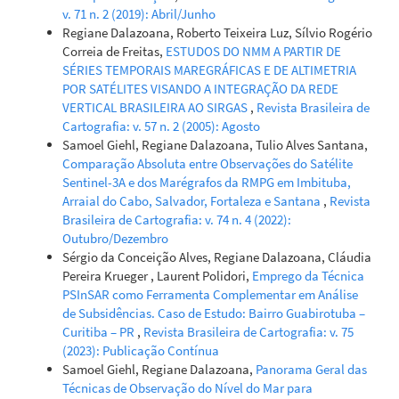
v. 71 n. 2 (2019): Abril/Junho
Regiane Dalazoana, Roberto Teixeira Luz, Sílvio Rogério
Correia de Freitas,
ESTUDOS DO NMM A PARTIR DE
SÉRIES TEMPORAIS MAREGRÁFICAS E DE ALTIMETRIA
POR SATÉLITES VISANDO A INTEGRAÇÃO DA REDE
VERTICAL BRASILEIRA AO SIRGAS
,
Revista Brasileira de
Cartografia: v. 57 n. 2 (2005): Agosto
Samoel Giehl, Regiane Dalazoana, Tulio Alves Santana,
Comparação Absoluta entre Observações do Satélite
Sentinel-3A e dos Marégrafos da RMPG em Imbituba,
Arraial do Cabo, Salvador, Fortaleza e Santana
,
Revista
Brasileira de Cartografia: v. 74 n. 4 (2022):
Outubro/Dezembro
Sérgio da Conceição Alves, Regiane Dalazoana, Cláudia
Pereira Krueger , Laurent Polidori,
Emprego da Técnica
PSInSAR como Ferramenta Complementar em Análise
de Subsidências. Caso de Estudo: Bairro Guabirotuba –
Curitiba – PR
,
Revista Brasileira de Cartografia: v. 75
(2023): Publicação Contínua
Samoel Giehl, Regiane Dalazoana,
Panorama Geral das
Técnicas de Observação do Nível do Mar para