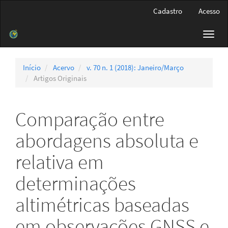
Navegação
Cadastro
Acesso
Principal
Conteúdo
Toggl
principal
navig
Barra
Lateral
Início
Acervo
v. 70 n. 1 (2018): Janeiro/Março
Artigos Originais
Comparação entre
abordagens absoluta e
relativa em
determinações
altimétricas baseadas
em observações GNSS e