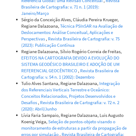
Referência Global: uma Revisão Conceitual
,
Revista
Brasileira de Cartografia: v. 71 n. 1 (2019):
Janeiro/Março
Sérgio da Conceição Alves, Cláudia Pereira Krueger,
Regiane Dalazoana,
Técnica PSInSAR na Avaliação de
Deslocamentos: Análise Conceitual, Aplicações e
Perspectivas
,
Revista Brasileira de Cartografia: v. 75
(2023): Publicação Contínua
Regiane Dalazoana, Sílvio Rogério Correia de Freitas,
EFEITOS NA CARTOGRAFIA DEVIDO A EVOLUÇÃO DO
SISTEMA GEODÉSICO BRASILEIRO E ADOÇÃO DE UM
REFERENCIAL GEOCÊNTRICO
,
Revista Brasileira de
Cartografia: v. 54 n. 1 (2002): Dezembro
Tulio Alves Santana, Regiane Dalazoana,
Integração
dos Referenciais Verticais Terrestre e Oceânico:
Conceitos Relacionados, Projetos Desenvolvidos e
Desafios
,
Revista Brasileira de Cartografia: v. 72 n. 2
(2020): Abril/Junho
Lívia Faria Sampaio, Regiane Dalazoana, Luis Augusto
Koenig Veiga,
Seleção de pontos-objeto visando o
monitoramento de estruturas a partir da propagação de
erros por simulação
,
Revista Brasileira de Cartografia: