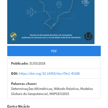
PDF
Publicado:
31/03/2018
DOI:
https://doi.org/10.14393/rbcv70n1-45188
Palavras-chave:
Determinações Altimétricas, Método Relativo, Modelos
Globais do Geopotencial, MAPGEO2015
Conteúdo
Eurico Nicácio