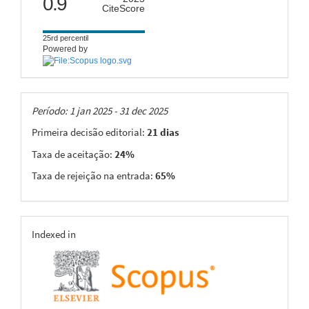
0.9
CiteScore
25rd percentil
Powered by
Taxas
Período: 1 jan 2025 - 31 dec 2025
Primeira decisão editorial:
21 dias
Taxa de aceitação:
24%
Taxa de rejeição na entrada:
65%
indexing
Indexed in