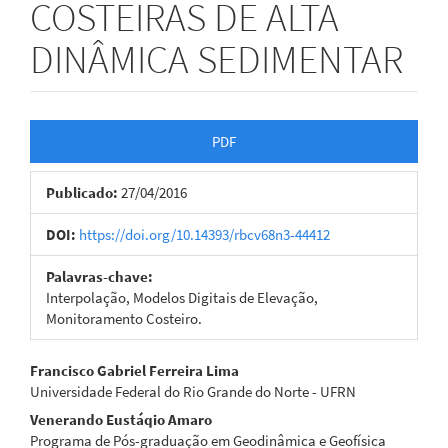
COSTEIRAS DE ALTA
DINÂMICA SEDIMENTAR
Barra
PDF
lateral
Publicado:
27/04/2016
de
artigos
DOI:
https://doi.org/10.14393/rbcv68n3-44412
Palavras-chave:
Interpolação, Modelos Digitais de Elevação,
Monitoramento Costeiro.
Conteúdo
Francisco Gabriel Ferreira Lima
Universidade Federal do Rio Grande do Norte - UFRN
do
Venerando Eustáqio Amaro
artigo
Programa de Pós-graduação em Geodinâmica e Geofísica