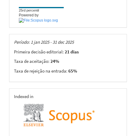
25rd percentil
Powered by
Taxas
Período: 1 jan 2025 - 31 dec 2025
Primeira decisão editorial:
21 dias
Taxa de aceitação:
24%
Taxa de rejeição na entrada:
65%
indexing
Indexed in