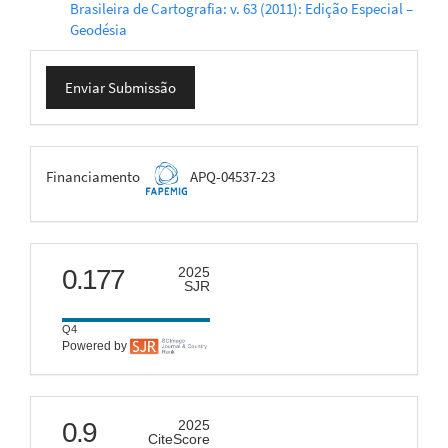
Brasileira de Cartografia: v. 63 (2011): Edição Especial –
Geodésia
Enviar
Enviar Submissão
Submissão
FAPEMIG
Financiamento
APQ-04537-23
scimago
0.177
2025
SJR
Q4
Powered by
citescore
0.9
2025
CiteScore