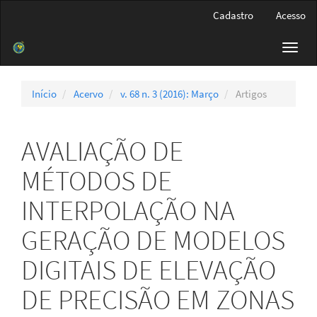
Navegação
Cadastro
Acesso
Principal
Conteúdo
Toggl
principal
navig
Barra
Lateral
Início
Acervo
v. 68 n. 3 (2016): Março
Artigos
AVALIAÇÃO DE
MÉTODOS DE
INTERPOLAÇÃO NA
GERAÇÃO DE MODELOS
DIGITAIS DE ELEVAÇÃO
DE PRECISÃO EM ZONAS