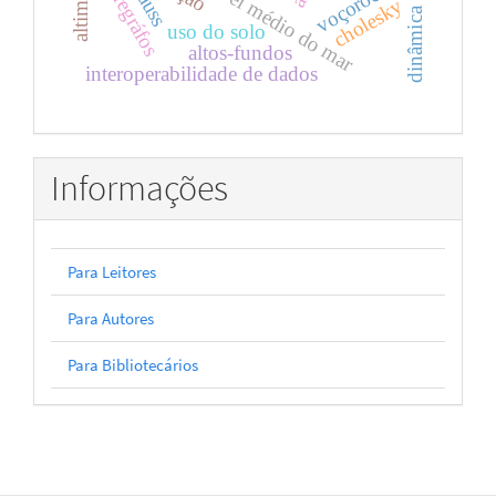
maregráfos
voçorocas
gauss
cholesky
uso do solo
altos-fundos
interoperabilidade de dados
Informações
Para Leitores
Para Autores
Para Bibliotecários