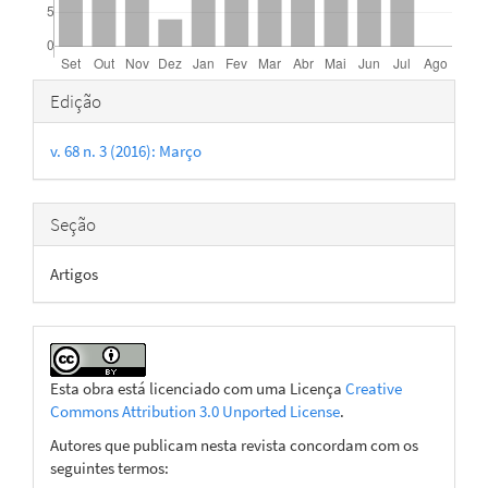
Detalhes
Edição
do
v. 68 n. 3 (2016): Março
artigo
Seção
Artigos
Esta obra está licenciado com uma Licença
Creative
Commons Attribution 3.0 Unported License
.
Autores que publicam nesta revista concordam com os
seguintes termos: