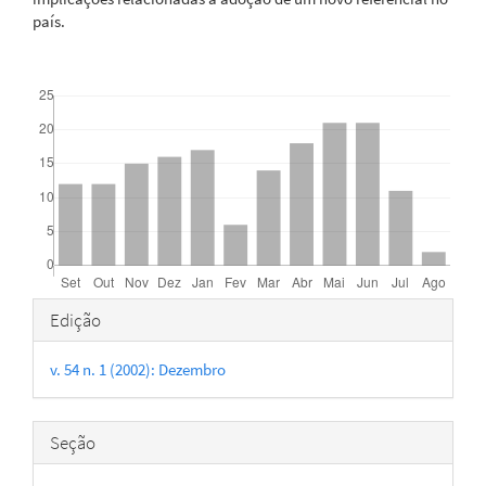
país.
Downloads
Detalhes
Edição
do
v. 54 n. 1 (2002): Dezembro
artigo
Seção