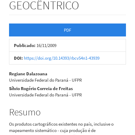
GEOCÊNTRICO
Barra
PDF
lateral
Publicado:
16/11/2009
de
artigos
DOI:
https://doi.org/10.14393/rbcv54n1-43939
Conteúdo
Regiane Dalazoana
Universidade Federal do Paraná - UFPR
do
Sílvio Rogério Correia de Freitas
artigo
Universidade Federal do Paraná - UFPR
principal
Resumo
Os produtos cartográficos existentes no país, inclusive o
mapeamento sistemático - cuja produção é de