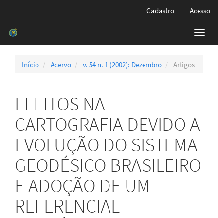
Navegação
Cadastro
Acesso
Principal
Conteúdo
Toggl
principal
navig
Barra
Lateral
Início
Acervo
v. 54 n. 1 (2002): Dezembro
Artigos
EFEITOS NA
CARTOGRAFIA DEVIDO A
EVOLUÇÃO DO SISTEMA
GEODÉSICO BRASILEIRO
E ADOÇÃO DE UM
REFERENCIAL