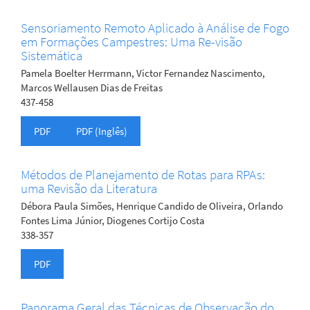
Sensoriamento Remoto Aplicado à Análise de Fogo
em Formações Campestres: Uma Re-visão
Sistemática
Pamela Boelter Herrmann, Victor Fernandez Nascimento,
Marcos Wellausen Dias de Freitas
437-458
PDF
PDF (Inglês)
Métodos de Planejamento de Rotas para RPAs:
uma Revisão da Literatura
Débora Paula Simões, Henrique Candido de Oliveira, Orlando
Fontes Lima Júnior, Diogenes Cortijo Costa
338-357
PDF
Panorama Geral das Técnicas de Observação do