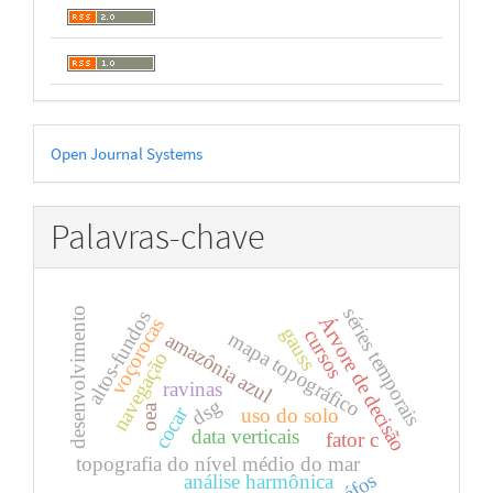
Desenvolvido
Open Journal Systems
por
Palavras-chave
séries temporais
desenvolvimento
altos-fundos
Árvore de decisão
voçorocas
gauss
cursos
mapa topográfico
amazônia azul
navegação
ravinas
dsg
oea
cocar
uso do solo
data verticais
fator c
topografia do nível médio do mar
análise harmônica