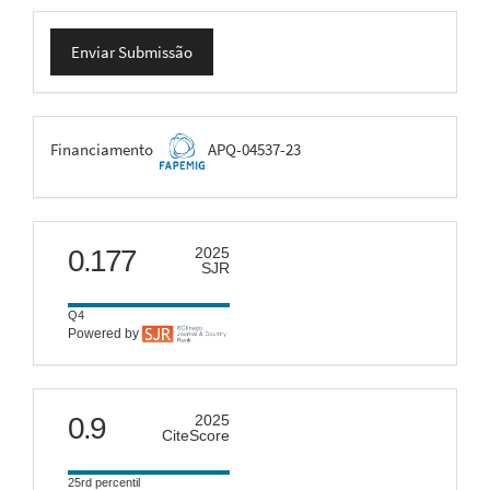
Enviar
Enviar Submissão
Submissão
FAPEMIG
Financiamento
APQ-04537-23
scimago
0.177
2025
SJR
Q4
Powered by
citescore
0.9
2025
CiteScore
25rd percentil