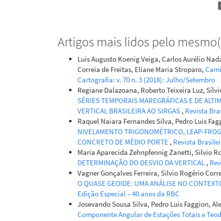
Artigos mais lidos pelo mesmo(s
Luis Augusto Koenig Veiga, Carlos Aurélio Nad
Correia de Freitas, Eliane Maria Stroparo,
Cami
Cartografia: v. 70 n. 3 (2018): Julho/Setembro
Regiane Dalazoana, Roberto Teixeira Luz, Sílvi
SÉRIES TEMPORAIS MAREGRÁFICAS E DE ALTI
VERTICAL BRASILEIRA AO SIRGAS
,
Revista Bras
Raquel Naiara Fernandes Silva, Pedro Luis Fag
NIVELAMENTO TRIGONOMÉTRICO, LEAP-FRO
CONCRETO DE MÉDIO PORTE
,
Revista Brasilei
Maria Aparecida Zehnpfennig Zanetti, Silvio Ro
DETERMINAÇÃO DO DESVIO DA VERTICAL
,
Rev
Vagner Gonçalves Ferreira, Silvio Rogério Corr
O QUASE GEOIDE: UMA ANÁLISE NO CONTEXT
Edição Especial – 40 anos da RBC
Josevando Sousa Silva, Pedro Luis Faggion, Al
Componente Angular de Estações Totais e Teo