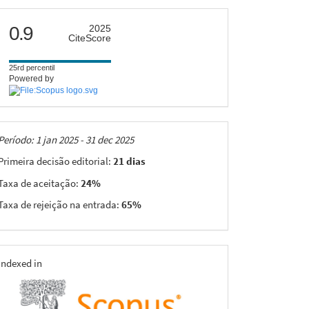
citescore
0.9
2025
CiteScore
25rd percentil
Powered by
Taxas
Período: 1 jan 2025 - 31 dec 2025
Primeira decisão editorial:
21 dias
Taxa de aceitação:
24%
Taxa de rejeição na entrada:
65%
indexing
Indexed in