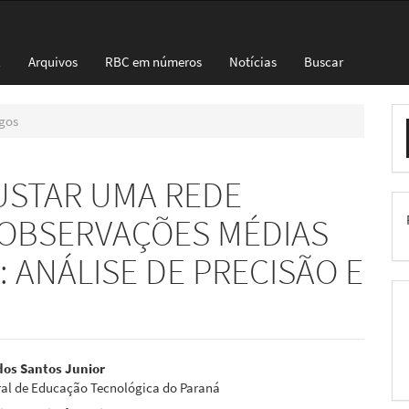
l
Arquivos
RBC em números
Notícias
Buscar
E
gos
S
USTAR UMA REDE
 OBSERVAÇÕES MÉDIAS
 ANÁLISE DE PRECISÃO E
eúdo
dos Santos Junior
ral de Educação Tecnológica do Paraná