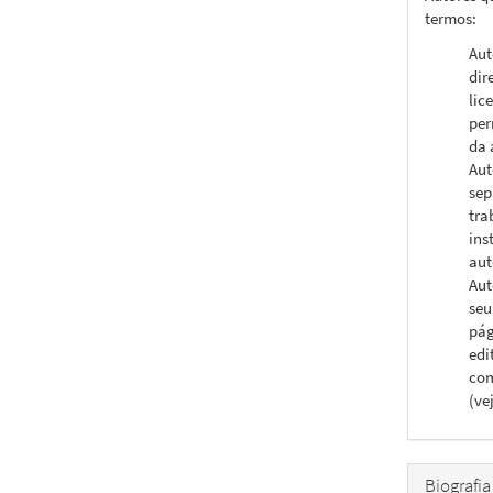
termos:
Aut
dir
lic
per
da 
Aut
sep
tra
ins
aut
Aut
seu
pág
edi
com
(ve
Biografia