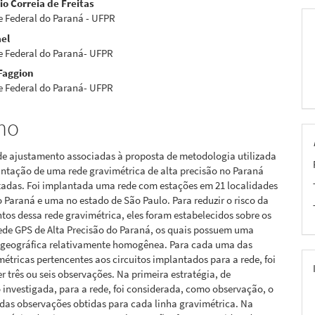
io Correia de Freitas
e Federal do Paraná - UFPR
el
pal
e Federal do Paraná- UFPR
Faggion
e Federal do Paraná- UFPR
mo
de ajustamento associadas à proposta de metodologia utilizada
ntação de uma rede gravimétrica de alta precisão no Paraná
tadas. Foi implantada uma rede com estações em 21 localidades
 Paraná e uma no estado de São Paulo. Para reduzir o risco da
tos dessa rede gravimétrica, eles foram estabelecidos sobre os
ede GPS de Alta Precisão do Paraná, os quais possuem uma
o geográfica relativamente homogênea. Para cada uma das
métricas pertencentes aos circuitos implantados para a rede, foi
er três ou seis observações. Na primeira estratégia, de
investigada, para a rede, foi considerada, como observação, o
das observações obtidas para cada linha gravimétrica. Na