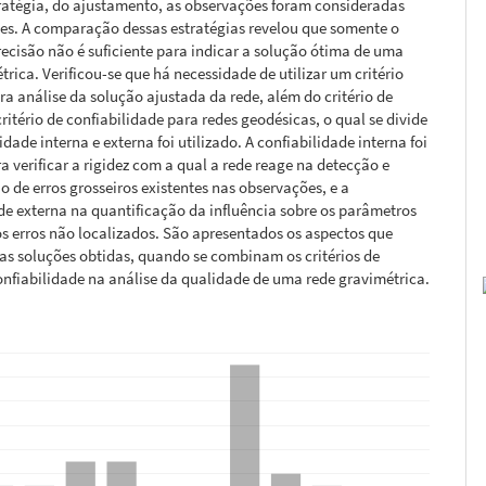
ratégia, do ajustamento, as observações foram consideradas
es. A comparação dessas estratégias revelou que somente o
precisão não é suficiente para indicar a solução ótima de uma
trica. Verificou-se que há necessidade de utilizar um critério
ra análise da solução ajustada da rede, além do critério de
critério de confiabilidade para redes geodésicas, o qual se divide
dade interna e externa foi utilizado. A confiabilidade interna foi
ra verificar a rigidez com a qual a rede reage na detecção e
o de erros grosseiros existentes nas observações, e a
de externa na quantificação da influência sobre os parâmetros
s erros não localizados. São apresentados os aspectos que
as soluções obtidas, quando se combinam os critérios de
onfiabilidade na análise da qualidade de uma rede gravimétrica.