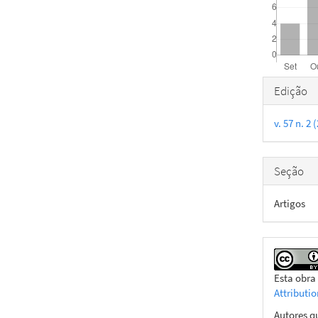
Detal
Edição
do
v. 57 n. 2
artigo
Seção
Artigos
Esta obra
Attributi
Autores q