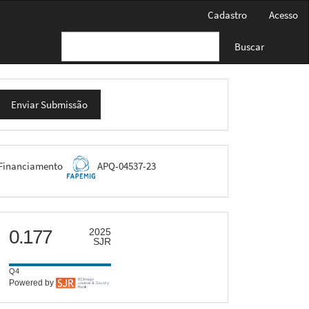
Cadastro
Acesso
Buscar
nviar
Enviar Submissão
ubmissão
FAPEMIG
Financiamento
APQ-04537-23
scimago
0.177
2025
SJR
Q4
Powered by