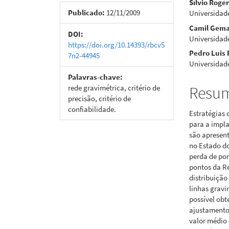
Sílvio Rogér
de
artigo
Publicado:
12/11/2009
Universidad
Camil Gema
artigos
princi
DOI:
Universidad
https://doi.org/10.14393/rbcv5
Pedro Luis 
7n2-44945
Universidad
Palavras-chave:
rede gravimétrica, critério de
Resu
precisão, critério de
confiabilidade.
Estratégias 
para a impla
são apresen
no Estado do
perda de pon
pontos da R
distribuiçã
linhas gravi
possível obt
ajustamento 
valor médio 