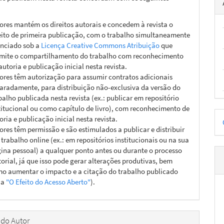
ores mantém os direitos autorais e concedem à revista o
eito de primeira publicação, com o trabalho simultaneamente
enciado sob a
Licença Creative Commons Atribuição
que
mite o compartilhamento do trabalho com reconhecimento
autoria e publicação inicial nesta revista.
ores têm autorização para assumir contratos adicionais
aradamente, para distribuição não-exclusiva da versão do
balho publicada nesta revista (ex.: publicar em repositório
titucional ou como capítulo de livro), com reconhecimento de
D
oria e publicação inicial nesta revista.
ores têm permissão e são estimulados a publicar e distribuir
p
 trabalho online (ex.: em repositórios institucionais ou na sua
ina pessoal) a qualquer ponto antes ou durante o processo
torial, já que isso pode gerar alterações produtivas, bem
o aumentar o impacto e a citação do trabalho publicado
ja
"O Efeito do Acesso Aberto"
).
 do Autor