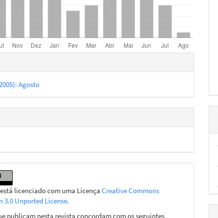
hes
 (2005): Agosto
 está licenciado com uma Licença
Creative Commons
on 3.0 Unported License
.
ue publicam nesta revista concordam com os seguintes