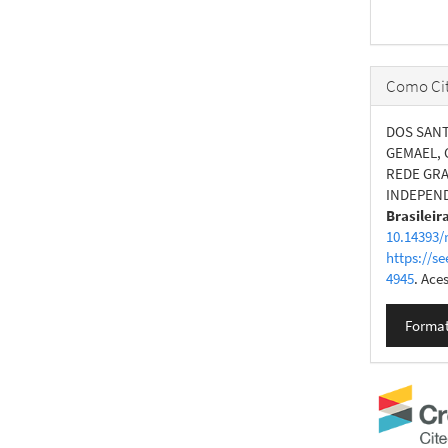
Como Cit
DOS SANTO
GEMAEL, 
REDE GR
INDEPEND
Brasileir
10.14393/
https://se
4945
. Ace
Format