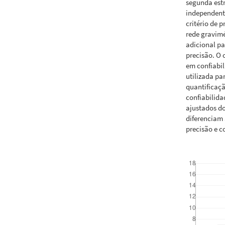
segunda est
independent
critério de 
rede gravimé
adicional pa
precisão. O 
em confiabili
utilizada pa
quantificaçã
confiabilida
ajustados do
diferenciam 
precisão e c
Downloads