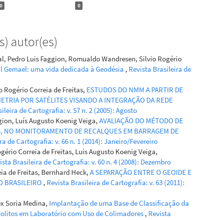
0
0
) autor(es)
al, Pedro Luis Faggion, Romualdo Wandresen, Silvio Rogério
l Gemael: uma vida dedicada à Geodésia
,
Revista Brasileira de
o Rogério Correia de Freitas,
ESTUDOS DO NMM A PARTIR DE
METRIA POR SATÉLITES VISANDO A INTEGRAÇÃO DA REDE
ileira de Cartografia: v. 57 n. 2 (2005): Agosto
gion, Luís Augusto Koenig Veiga,
AVALIAÇÃO DO MÉTODO DE
G, NO MONITORAMENTO DE RECALQUES EM BARRAGEM DE
ra de Cartografia: v. 66 n. 1 (2014): Janeiro/Fevereiro
gério Correia de Freitas, Luis Augusto Koenig Veiga,
ista Brasileira de Cartografia: v. 60 n. 4 (2008): Dezembro
eia de Freitas, Bernhard Heck,
A SEPARAÇÃO ENTRE O GEOIDE E
O BRASILEIRO
,
Revista Brasileira de Cartografia: v. 63 (2011):
ex Soria Medina,
Implantação de uma Base de Classificação da
dolitos em Laboratório com Uso de Colimadores
,
Revista