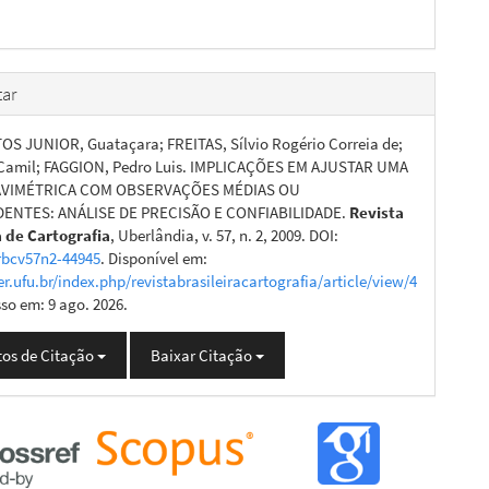
ar
S JUNIOR, Guataçara; FREITAS, Sílvio Rogério Correia de;
Camil; FAGGION, Pedro Luis. IMPLICAÇÕES EM AJUSTAR UMA
AVIMÉTRICA COM OBSERVAÇÕES MÉDIAS OU
ENTES: ANÁLISE DE PRECISÃO E CONFIABILIDADE.
Revista
a de Cartografia
, Uberlândia, v. 57, n. 2, 2009. DOI:
rbcv57n2-44945
. Disponível em:
er.ufu.br/index.php/revistabrasileiracartografia/article/view/4
sso em: 9 ago. 2026.
os de Citação
Baixar Citação