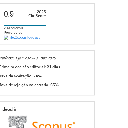
citescore
0.9
2025
CiteScore
25rd percentil
Powered by
Taxas
Período: 1 jan 2025 - 31 dec 2025
Primeira decisão editorial:
21 dias
Taxa de aceitação:
24%
Taxa de rejeição na entrada:
65%
indexing
Indexed in