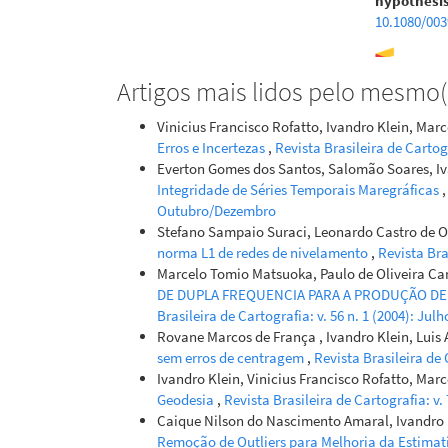
hypothesis
10.1080/00
Artigos mais lidos pelo mesmo(s
Stefano Sam
Ronaldo Ri
Vinicius Francisco Rofatto, Ivandro Klein, Ma
Optimal Mi
Erros e Incertezas
,
Revista Brasileira de Cartog
and Leveli
Everton Gomes dos Santos, Salomão Soares, Iv
10.1061/JS
Integridade de Séries Temporais Maregráficas
Outubro/Dezembro
Stefano Sampaio Suraci, Leonardo Castro de Ol
dos Santos 
norma L1 de redes de nivelamento
,
Revista Bra
Assessment 
Marcelo Tomio Matsuoka, Paulo de Oliveira C
Gauge Time
DE DUPLA FREQUENCIA PARA A PRODUÇÃO DE 
10.14393/r
Brasileira de Cartografia: v. 56 n. 1 (2004): Julh
Rovane Marcos de França , Ivandro Klein, Luis
sem erros de centragem
,
Revista Brasileira de
Ivandro Klein, Vinicius Francisco Rofatto, Ma
Geodesia
,
Revista Brasileira de Cartografia: v
Caique Nilson do Nascimento Amaral, Ivandro K
Remoção de Outliers para Melhoria da Estimat