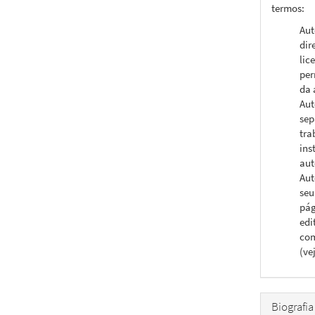
termos:
Aut
dir
lic
per
da 
Aut
sep
tra
ins
aut
Aut
seu
pág
edi
com
(ve
Biografia