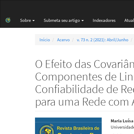
Navegação
Principal
Conteúdo
Sobre
Submeta seu artigo
Indexadores
Atua
principal
Barra
Lateral
Início
Acervo
v. 73 n. 2 (2021): Abril/Junho
O Efeito das Covariân
Componentes de Lin
Confiabilidade de R
para uma Rede com 
Barra
Cont
Maria Luísa
Universidad
lateral
do