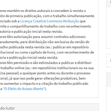
ores mantém os direitos autorais e concedem à revista o
eito de primeira publicação, com o trabalho simultaneamente
enciado sob a
Licença Creative Commons Atribuição
que
mite o compartilhamento do trabalho com reconhecimento
autoria e publicação inicial nesta revista.
ores têm autorização para assumir contratos adicionais
aradamente, para distribuição não-exclusiva da versão do
balho publicada nesta revista (ex.: publicar em repositório
titucional ou como capítulo de livro), com reconhecimento de
D
oria e publicação inicial nesta revista.
ores têm permissão e são estimulados a publicar e distribuir
p
 trabalho online (ex.: em repositórios institucionais ou na sua
ina pessoal) a qualquer ponto antes ou durante o processo
torial, já que isso pode gerar alterações produtivas, bem
o aumentar o impacto e a citação do trabalho publicado
ja
"O Efeito do Acesso Aberto"
).
 do Autor