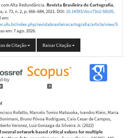
 com Alta Redundância.
Revista Brasileira de Cartografia
,
, v. 73, n. 2, p. 666–684, 2021. DOI:
10.14393/rbcv73n2-58105
.
l em:
er.ufu.br/index.php/revistabrasileiracartografia/article/view/5
sso em: 7 ago. 2026.
os de Citação
Baixar Citação
2
3
ancisco Rofatto, Marcelo Tomio Matsuoka, Ivandro Klein, Maria
 Bonimani, Bruno Póvoa Rodrigues, Caio Cesar de Campos,
berto Veronez, Luiz Gonzaga da Silveira Jr.
(2022)
al neural network-based critical values for multiple