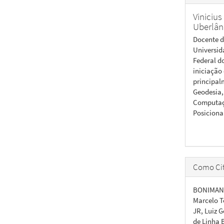
Vinicius
Uberlân
Docente d
Universid
Federal d
iniciação
principal
Geodesia,
Computaçã
Posiciona
Como Cit
BONIMANI,
Marcelo T
JR, Luiz 
de Linha 