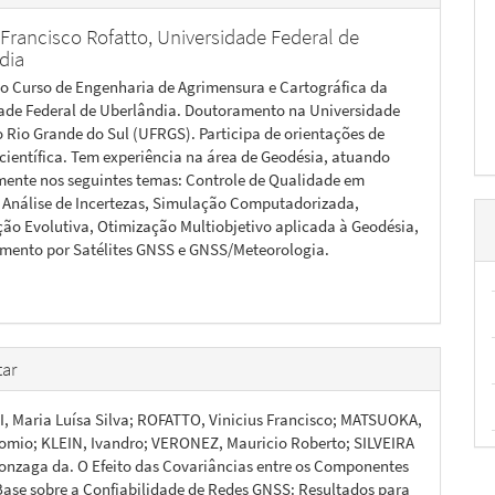
 Francisco Rofatto,
Universidade Federal de
dia
o Curso de Engenharia de Agrimensura e Cartográfica da
ade Federal de Uberlândia. Doutoramento na Universidade
o Rio Grande do Sul (UFRGS). Participa de orientações de
 científica. Tem experiência na área de Geodésia, atuando
mente nos seguintes temas: Controle de Qualidade em
 Análise de Incertezas, Simulação Computadorizada,
o Evolutiva, Otimização Multiobjetivo aplicada à Geodésia,
mento por Satélites GNSS e GNSS/Meteorologia.
ar
 Maria Luísa Silva; ROFATTO, Vinicius Francisco; MATSUOKA,
omio; KLEIN, Ivandro; VERONEZ, Mauricio Roberto; SILVEIRA
Gonzaga da. O Efeito das Covariâncias entre os Componentes
Base sobre a Confiabilidade de Redes GNSS: Resultados para