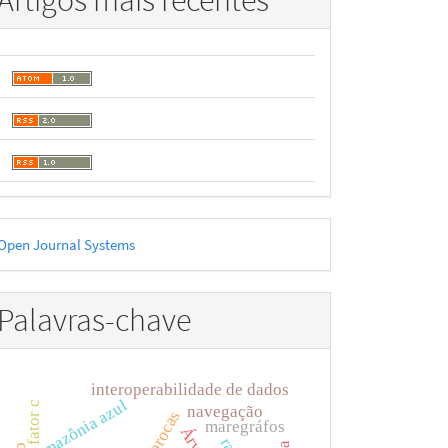
Artigos mais recentes
esenvolvido
Open Journal Systems
or
Palavras-chave
interoperabilidade de dados
amazônia azul
fator c
navegação
voçorocas
maregráfos