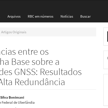
l
Arquivos
RBC em números
Notícias
Buscar
E
Artigos Originais
S
cias entre os
ha Base sobre a
edes GNSS: Resultados
Alta Redundância
eúdo
 Silva Bonimani
e Federal de Uberlândia