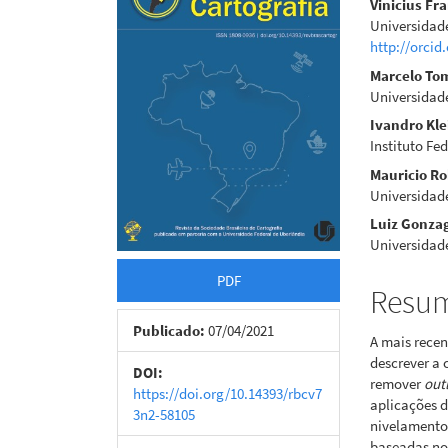
Vinicius Fr
de
artigo
Universidad
http://orcid
artigos
princi
Marcelo To
Universidad
Ivandro Kle
Instituto Fe
Mauricio R
Universidade
Luiz Gonzag
Universidade
PDF
Resu
Publicado:
07/04/2021
A mais recen
descrever a 
DOI:
remover
outl
https://doi.org/10.14393/rbcv7
aplicações d
3n2-58105
nivelamento.
baseadas nos