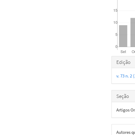
Detal
Edição
do
v. 73 n. 2
artigo
Seção
Artigos Or
Autores q