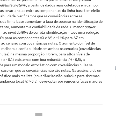
atellite System
), a partir de dados reais coletados em campo.
as covariâncias entre as componentes da linha base têm efeito
iabilidade. Verificamos que as covariâncias entre as
 da linha base aumentam a taxa de sucesso na identificação de
rtanto, aumentam a confiabilidade da rede. O menor
outlier
l – ao nível de 80% de correta identificação – teve uma redução
0% para as componentes ΔX e ΔY, e ~14% para ΔZ em
ao cenário com covariâncias nulas. O aumento do nível de
a melhora a confiabilidade em ambos os cenários (covariâncias
nulas) na mesma proporção. Porém, para altos níveis de
a (α > 0,1) e sistemas com boa redundância
(ri
> 0,5), a
ade para um modelo estocástico com covariâncias nulas se
 caso em que as covariâncias não são nulas. Na ausência de um
ástico mais realista (covariâncias não-nulas) e para sistemas
undância local
(ri
> 0,5), deve-optar por regiões críticas maiores