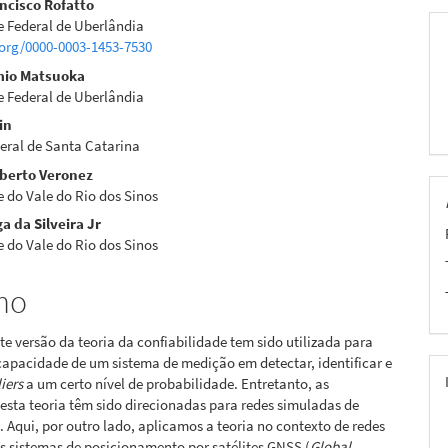
ancisco Rofatto
e Federal de Uberlândia
.org/0000-0003-1453-7530
pal
mio Matsuoka
e Federal de Uberlândia
in
deral de Santa Catarina
oberto Veronez
 do Vale do Rio dos Sinos
a da Silveira Jr
 do Vale do Rio dos Sinos
mo
te versão da teoria da confiabilidade tem sido utilizada para
capacidade de um sistema de medição em detectar, identificar e
iers
a um certo nível de probabilidade. Entretanto, as
esta teoria têm sido direcionadas para redes simuladas de
 Aqui, por outro lado, aplicamos a teoria no contexto de redes
 sistemas de posicionamento por satélites GNSS (
Global