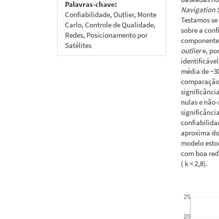
Palavras-chave:
Navigation S
Confiabilidade, Outlier, Monte
Testamos se 
Carlo, Controle de Qualidade,
sobre a conf
Redes, Posicionamento por
componentes
Satélites
outlier
e, po
identificáve
média de ~3
comparação 
significânci
nulas e não-
significânci
confiabilid
aproxima do
modelo estoc
com boa red
( k < 2,8).
Downloads