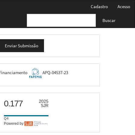
Cadastro
Acesso
Buscar
nviar
Enviar Submissão
ubmissão
FAPEMIG
Financiamento
APQ-04537-23
scimago
0.177
2025
SJR
Q4
Powered by