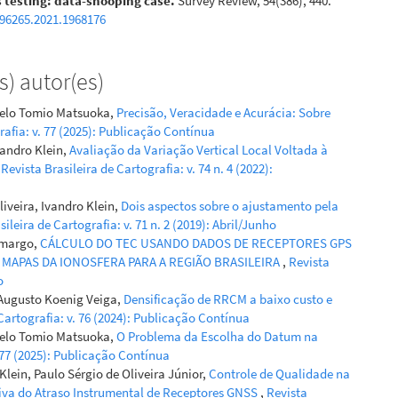
 testing: data-snooping case.
Survey Review, 54(386), 440.
396265.2021.1968176
) autor(es)
paio Suraci, Leonardo Castro de Oliveira, Ivandro Klein,
beiro Goldschmidt
(2023)
rcelo Tomio Matsuoka,
Precisão, Veracidade e Acurácia: Sobre
nimum L1-Norm Criteria for Outlier Identification in GNSS
rafia: v. 77 (2025): Publicação Contínua
ng Networks.
Journal of Surveying Engineering, 149(4).
andro Klein,
Avaliação da Variação Vertical Local Voltada à
UED2.SUENG-1452
,
Revista Brasileira de Cartografia: v. 74 n. 4 (2022):
iveira, Ivandro Klein,
Dois aspectos sobre o ajustamento pela
E.G.
(2022-10-01)
sileira de Cartografia: v. 71 n. 2 (2019): Abril/Junho
of Local Vertical Variation Aimed at the Integrity of Tide
amargo,
CÁLCULO DO TEC USANDO DADOS DE RECEPTORES GPS
 Series.
Revista Brasileira De Cartografia, 74(4), 1029-1054.
MAPAS DA IONOSFERA PARA A REGIÃO BRASILEIRA
,
Revista
bcv74n4-66090
o
 Augusto Koenig Veiga,
Densificação de RRCM a baixo custo e
 Cartografia: v. 76 (2024): Publicação Contínua
rcelo Tomio Matsuoka,
O Problema da Escolha do Datum na
. 77 (2025): Publicação Contínua
lein, Paulo Sérgio de Oliveira Júnior,
Controle de Qualidade na
iva do Atraso Instrumental de Receptores GNSS
,
Revista