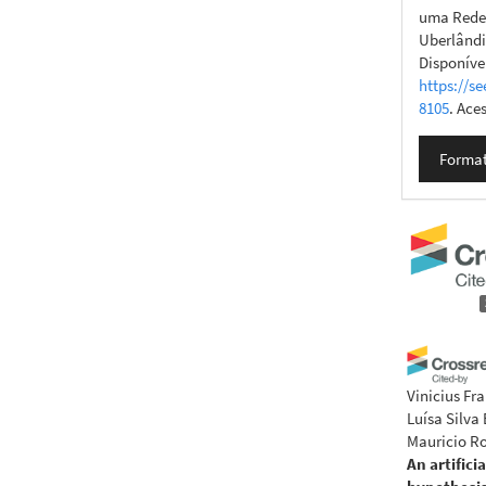
uma Rede
Uberlândia
Disponíve
https://se
8105
. Ace
Format
Vinicius Fr
Luísa Silva
Mauricio Ro
An artifici