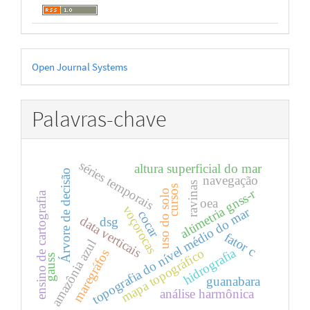
Desenvolvido
Open Journal Systems
por
Palavras-chave
séries temporais
altura superficial do mar
Árvore de decisão
navegação
ravinas
cursos
altimetria gnss-r
uso do solo
ensino de cartografia
oea
voçorocas
topografia do nível médio do mar
cocar
data verticais
dsg
fator c
amazônia azul
hidrografia
mapa topográfico
maregráfos
gauss
guanabara
análise harmônica