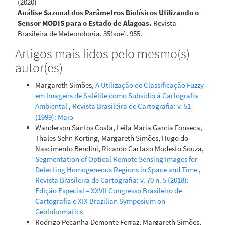
(2020)
Análise Sazonal dos Parâmetros Biofísicos Utilizando o
Sensor MODIS para o Estado de Alagoas.
Revista
Brasileira de Meteorologia, 35(spe), 955.
10.1590/0102-77863550093
Artigos mais lidos pelo mesmo(s)
autor(es)
Margareth Simões,
A Utilização de Classificação Fuzzy
em Imagens de Satélite como Subsídio à Cartografia
Ambiental
,
Revista Brasileira de Cartografia: v. 51
(1999): Maio
Wanderson Santos Costa, Leila Maria Garcia Fonseca,
Thales Sehn Korting, Margareth Simões, Hugo do
Nascimento Bendini, Ricardo Cartaxo Modesto Souza,
Segmentation of Optical Remote Sensing Images for
Detecting Homogeneous Regions in Space and Time
,
Revista Brasileira de Cartografia: v. 70 n. 5 (2018):
Edição Especial – XXVII Congresso Brasileiro de
Cartografia e XIX Brazilian Symposium on
GeoInformatics
Rodrigo Peçanha Demonte Ferraz, Margareth Simões,