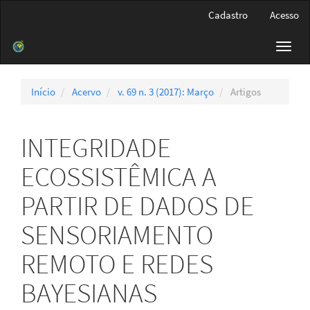
Navegação
Cadastro
Acesso
Principal
Conteúdo
Toggl
principal
navig
Barra
Lateral
Início
Acervo
v. 69 n. 3 (2017): Março
Artigos
INTEGRIDADE
ECOSSISTÊMICA A
PARTIR DE DADOS DE
SENSORIAMENTO
REMOTO E REDES
BAYESIANAS