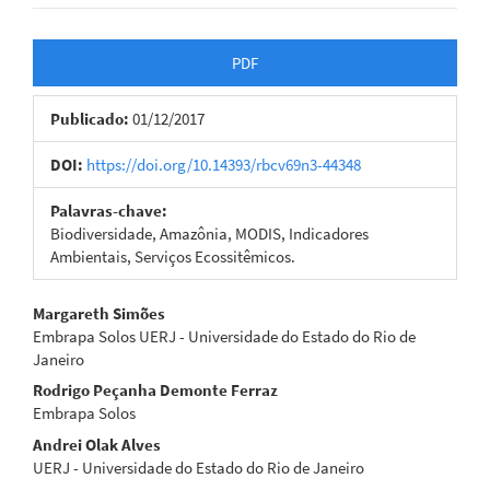
Barra
PDF
lateral
Publicado:
01/12/2017
de
artigos
DOI:
https://doi.org/10.14393/rbcv69n3-44348
Palavras-chave:
Biodiversidade, Amazônia, MODIS, Indicadores
Ambientais, Serviços Ecossitêmicos.
Conteúdo
Margareth Simões
Embrapa Solos UERJ - Universidade do Estado do Rio de
do
Janeiro
artigo
Rodrigo Peçanha Demonte Ferraz
Embrapa Solos
principal
Andrei Olak Alves
UERJ - Universidade do Estado do Rio de Janeiro