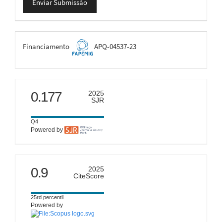
Enviar Submissão
Submissão
FAPEMIG
Financiamento
APQ-04537-23
scimago
0.177
2025
SJR
Q4
Powered by
citescore
0.9
2025
CiteScore
25rd percentil
Powered by