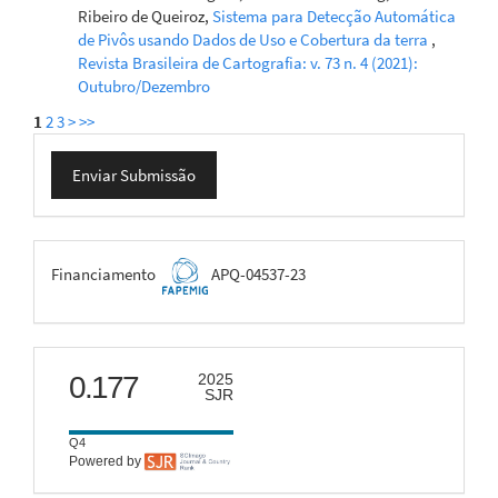
Ribeiro de Queiroz,
Sistema para Detecção Automática
de Pivôs usando Dados de Uso e Cobertura da terra
,
Revista Brasileira de Cartografia: v. 73 n. 4 (2021):
Outubro/Dezembro
1
2
3
>
>>
Enviar
Enviar Submissão
Submissão
FAPEMIG
Financiamento
APQ-04537-23
scimago
0.177
2025
SJR
Q4
Powered by