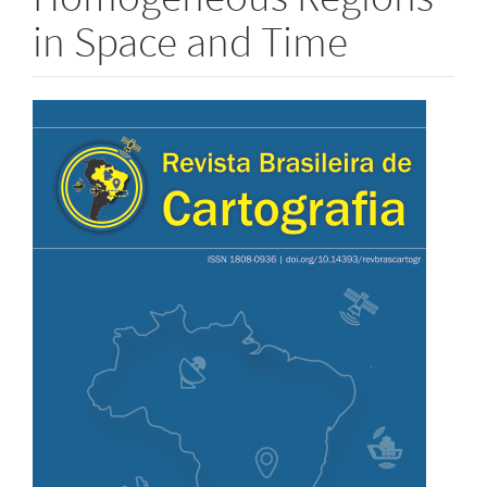
in Space and Time
Barra
lateral
de
artigos