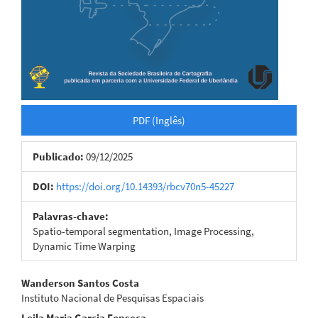
PDF (Inglês)
Publicado:
09/12/2025
DOI:
https://doi.org/10.14393/rbcv70n5-45227
Palavras-chave:
Spatio-temporal segmentation, Image Processing,
Dynamic Time Warping
Conteúdo
Wanderson Santos Costa
Instituto Nacional de Pesquisas Espaciais
do
Leila Maria Garcia Fonseca