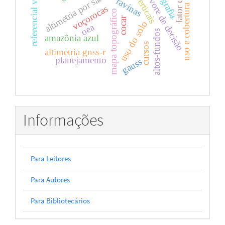
uso e cobertura da terra
referencial vertical
data verticais
altimetria por satélites
Árvore de decisão
ravinas
fator c
voçorocas
mapa topográfico
cocar
uso do solo
oea
altos-fundos
amazônia azul
cursos
altimetria gnss-r
planejamento
gauss
Informações
Para Leitores
Para Autores
Para Bibliotecários