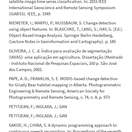
satellite image time series classification. In: 2015 IEEE
International Geoscience and Remote Sensing Symposium
(IGARSS). IEEE, p. 3349
NIEMEYER, I.; MARPU, P.; NUSSBAUM, S. Change detection
using object features. In: BLASCHKE, T.; LANG, S.; HAY, G. (Ed.).
Object-Based Image Analysis. Springer Berlin Heidelberg,
(Lecture Notes in Geoinformation and Cartography). p. 185
OLIVEIRA, J. C. d. Índice para avaliação de segmentação
(IAVAS): uma aplicação em agricultura. Dissertação (Mestrado
- Instituto Nacional de Pesquisas Espaciais, 160 p. São José
dos Campos, 2002.
PAPE, A. D.; FRANKLIN, S. E. MODIS-based change detection
for Grizzly Bear habitat mapping in Alberta. Photogrammetric
Engineering & Remote Sensing, American Society for
Photogrammetry and Remote Sensing, v. 74, n. 8, p. 973
PETITJEAN, F.; INGLADA, J.; GAN
PETITJEAN, F.; INGLADA, J.; GAN
SAKOE, H.; CHIBA, S. A dynamic programming approach to
continuous speech recognition. In: Proceedings of the seventh