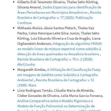
Gilberto Eidi Teramoto Oliveira, Thales Sehn Körting,
Silvana Amaral,
Dados Espaciais para Identificação de
Áreas Periurbanas em Municípios Amazônicos
,
Revista
Brasileira de Cartografia: v. 77 (2025): Publicação
Contínua
Mikhaela Aloísia Jéssie Santos Pletsch, Thales Vaz
Penha, Celso Henrique Leite Silva Junior, Thales Sehn
Körting, Luiz Eduardo Oliveira e Cruz de Aragão, Liana
Oighenstein Anderson,
Integração do algoritmo FMASK
ao modelo linear de mistura espectral como subsídio à
detecção de áreas queimadas na Amazônia brasileira
,
Revista Brasileira de Cartografia: v. 70 n. 2 (2018):
Abril/Junho
Margareth Simões,
A Utilização de Classificação Fuzzy
em Imagens de Satélite como Subsídio à Cartografia
Ambiental
,
Revista Brasileira de Cartografia: v. 51
(1999): Maio
Lívia Rodrigues Tomás, Cláudia Maria de Almeida,
Cleber Gonzales de Oliveira, Leila Maria Garcia Fonseca,
Análise Comparativa entre o Modelo Rigoroso e o
Modelo de Função Polinomial na Determinação de