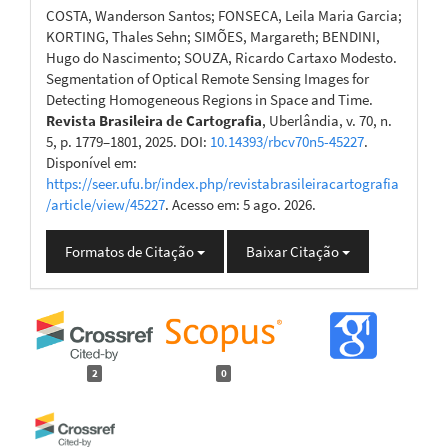
COSTA, Wanderson Santos; FONSECA, Leila Maria Garcia;
KORTING, Thales Sehn; SIMÕES, Margareth; BENDINI,
Hugo do Nascimento; SOUZA, Ricardo Cartaxo Modesto.
Segmentation of Optical Remote Sensing Images for
Detecting Homogeneous Regions in Space and Time.
Revista Brasileira de Cartografia
, Uberlândia, v. 70, n.
5, p. 1779–1801, 2025. DOI:
10.14393/rbcv70n5-45227
.
Disponível em:
https://seer.ufu.br/index.php/revistabrasileiracartografia
/article/view/45227
. Acesso em: 5 ago. 2026.
Formatos de Citação
Baixar Citação
2
0