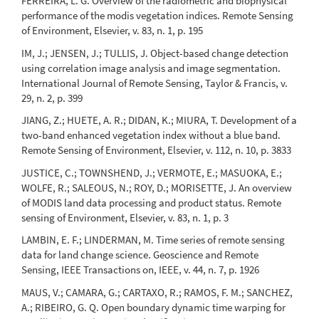
FERREIRA, L. G. Overview of the radiometric and biophysical
performance of the modis vegetation indices. Remote Sensing
of Environment, Elsevier, v. 83, n. 1, p. 195
IM, J.; JENSEN, J.; TULLIS, J. Object-based change detection
using correlation image analysis and image segmentation.
International Journal of Remote Sensing, Taylor & Francis, v.
29, n. 2, p. 399
JIANG, Z.; HUETE, A. R.; DIDAN, K.; MIURA, T. Development of a
two-band enhanced vegetation index without a blue band.
Remote Sensing of Environment, Elsevier, v. 112, n. 10, p. 3833
JUSTICE, C.; TOWNSHEND, J.; VERMOTE, E.; MASUOKA, E.;
WOLFE, R.; SALEOUS, N.; ROY, D.; MORISETTE, J. An overview
of MODIS land data processing and product status. Remote
sensing of Environment, Elsevier, v. 83, n. 1, p. 3
LAMBIN, E. F.; LINDERMAN, M. Time series of remote sensing
data for land change science. Geoscience and Remote
Sensing, IEEE Transactions on, IEEE, v. 44, n. 7, p. 1926
MAUS, V.; CAMARA, G.; CARTAXO, R.; RAMOS, F. M.; SANCHEZ,
A.; RIBEIRO, G. Q. Open boundary dynamic time warping for