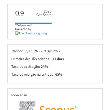
citescore
0.9
2025
CiteScore
25rd percentil
Powered by
Taxas
Período: 1 jan 2025 - 31 dec 2025
Primeira decisão editorial:
21 dias
Taxa de aceitação:
24%
Taxa de rejeição na entrada:
65%
indexing
Indexed in