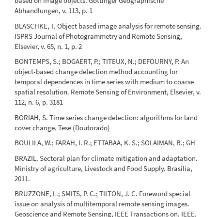
based on image objects. Göttinger Geographische
Abhandlungen, v. 113, p. 1
BLASCHKE, T. Object based image analysis for remote sensing.
ISPRS Journal of Photogrammetry and Remote Sensing,
Elsevier, v. 65, n. 1, p. 2
BONTEMPS, S.; BOGAERT, P.; TITEUX, N.; DEFOURNY, P. An
object-based change detection method accounting for
temporal dependences in time series with medium to coarse
spatial resolution. Remote Sensing of Environment, Elsevier, v.
112, n. 6, p. 3181
BORIAH, S. Time series change detection: algorithms for land
cover change. Tese (Doutorado)
BOULILA, W.; FARAH, I. R.; ETTABAA, K. S.; SOLAIMAN, B.; GH
BRAZIL. Sectoral plan for climate mitigation and adaptation.
Ministry of agriculture, Livestock and Food Supply. Brasilia,
2011.
BRUZZONE, L.; SMITS, P. C.; TILTON, J. C. Foreword special
issue on analysis of multitemporal remote sensing images.
Geoscience and Remote Sensing, IEEE Transactions on, IEEE,