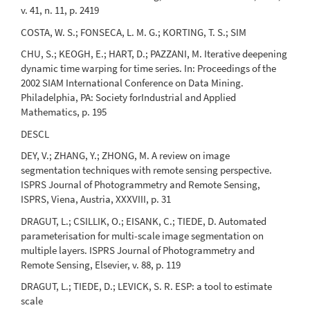
v. 41, n. 11, p. 2419
COSTA, W. S.; FONSECA, L. M. G.; KORTING, T. S.; SIM
CHU, S.; KEOGH, E.; HART, D.; PAZZANI, M. Iterative deepening
dynamic time warping for time series. In: Proceedings of the
2002 SIAM International Conference on Data Mining.
Philadelphia, PA: Society forIndustrial and Applied
Mathematics, p. 195
DESCL
DEY, V.; ZHANG, Y.; ZHONG, M. A review on image
segmentation techniques with remote sensing perspective.
ISPRS Journal of Photogrammetry and Remote Sensing,
ISPRS, Viena, Austria, XXXVIII, p. 31
DRAGUT, L.; CSILLIK, O.; EISANK, C.; TIEDE, D. Automated
parameterisation for multi-scale image segmentation on
multiple layers. ISPRS Journal of Photogrammetry and
Remote Sensing, Elsevier, v. 88, p. 119
DRAGUT, L.; TIEDE, D.; LEVICK, S. R. ESP: a tool to estimate
scale