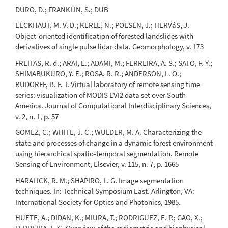
DURO, D.; FRANKLIN, S.; DUB
EECKHAUT, M. V. D.; KERLE, N.; POESEN, J.; HERVáS, J.
Object-oriented identification of forested landslides with
derivatives of single pulse lidar data. Geomorphology, v. 173
FREITAS, R. d.; ARAI, E.; ADAMI, M.; FERREIRA, A. S.; SATO, F. Y.;
SHIMABUKURO, Y. E.; ROSA, R. R.; ANDERSON, L. O.;
RUDORFF, B. F. T. Virtual laboratory of remote sensing time
series: visualization of MODIS EVI2 data set over South
America. Journal of Computational Interdisciplinary Sciences,
v. 2, n. 1, p. 57
GOMEZ, C.; WHITE, J. C.; WULDER, M. A. Characterizing the
state and processes of change in a dynamic forest environment
using hierarchical spatio-temporal segmentation. Remote
Sensing of Environment, Elsevier, v. 115, n. 7, p. 1665
HARALICK, R. M.; SHAPIRO, L. G. Image segmentation
techniques. In: Technical Symposium East. Arlington, VA:
International Society for Optics and Photonics, 1985.
HUETE, A.; DIDAN, K.; MIURA, T.; RODRIGUEZ, E. P.; GAO, X.;