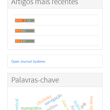
Artigos mais recentes
Desenvolvido
Open Journal Systems
por
Palavras-chave
navegação
cholesky
hidrografia
dsg
maregráfos