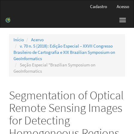
Navegação
Cadastro
Acesso
Principal
Conteúdo
Toggl
principal
navig
Barra
Lateral
Início
Acervo
v. 70 n. 5 (2018): Edição Especial – XXVII Congresso
Brasileiro de Cartografia e XIX Brazilian Symposium on
GeoInformatics
Seção Especial "Brazilian Symposium on
GeoInformatics
Segmentation of Optical
Remote Sensing Images
for Detecting
Homogeneous Regions