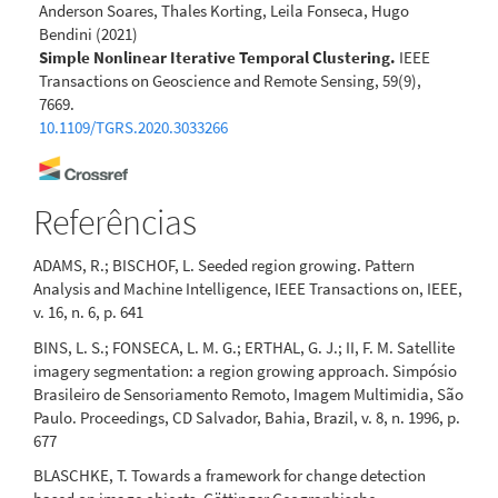
Anderson Soares, Thales Korting, Leila Fonseca, Hugo
Bendini
(2021)
Simple Nonlinear Iterative Temporal Clustering.
IEEE
Transactions on Geoscience and Remote Sensing, 59(9),
7669.
10.1109/TGRS.2020.3033266
Xiaoxia Liu, Fengbao Yang, Hong Wei, Min Gao
(2022)
Referências
Shadow Removal from UAV Images Based on Color and
Texture Equalization Compensation of Local
ADAMS, R.; BISCHOF, L. Seeded region growing. Pattern
Homogeneous Regions.
Remote Sensing, 14(11), 2616.
Analysis and Machine Intelligence, IEEE Transactions on, IEEE,
10.3390/rs14112616
v. 16, n. 6, p. 641
BINS, L. S.; FONSECA, L. M. G.; ERTHAL, G. J.; II, F. M. Satellite
imagery segmentation: a region growing approach. Simpósio
Brasileiro de Sensoriamento Remoto, Imagem Multimidia, São
Paulo. Proceedings, CD Salvador, Bahia, Brazil, v. 8, n. 1996, p.
677
BLASCHKE, T. Towards a framework for change detection