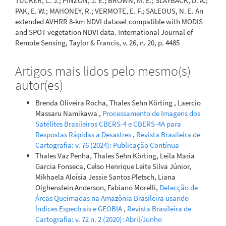
TUCKER, C. J.; PINZON, J. E.; BROWN, M. E.; SLAYBACK, D. A.;
PAK, E. W.; MAHONEY, R.; VERMOTE, E. F.; SALEOUS, N. E. An
extended AVHRR 8-km NDVI dataset compatible with MODIS
and SPOT vegetation NDVI data. International Journal of
Remote Sensing, Taylor & Francis, v. 26, n. 20, p. 4485
Artigos mais lidos pelo mesmo(s)
autor(es)
Brenda Oliveira Rocha, Thales Sehn Körting , Laercio
Massaru Namikawa ,
Processamento de Imagens dos
Satélites Brasileiros CBERS-4 e CBERS-4A para
Respostas Rápidas a Desastres
,
Revista Brasileira de
Cartografia: v. 76 (2024): Publicação Contínua
Thales Vaz Penha, Thales Sehn Körting, Leila Maria
Garcia Fonseca, Celso Henrique Leite Silva Júnior,
Mikhaela Aloísia Jessie Santos Pletsch, Liana
Oighenstein Anderson, Fabiano Morelli,
Detecção de
Áreas Queimadas na Amazônia Brasileira usando
Índices Espectrais e GEOBIA
,
Revista Brasileira de
Cartografia: v. 72 n. 2 (2020): Abril/Junho